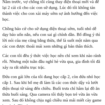
Năm trước, vợ chồng tôi cùng thay điện thoại mới và để
lại 2 cái cũ cho các con sử dụng. Lúc đó tôi không tán
thành việc cho con xài máy sớm sợ ảnh hưởng đến việc
học.
Chồng bảo cứ cho sử dụng điện thoại sớm, tuổi nhỏ dễ
dạy bảo uốn nắn, nếu con sai gì chỉnh dần. Bố đồng ý thì
lời nói của mẹ cũng bằng thừa, thế là suốt một năm qua
các con được thoải mái xem những gì bản thân thích.
Các con tôi đều ý thức việc học nên chỉ xem khi nào rảnh
rỗi. Nhưng một tuần đầu nghỉ hè vừa qua, gia đình tôi đã
xảy ra rất nhiều trục trặc.
Đứa con gái lớn của tôi đang học cấp 2, còn đứa nhỏ học
cấp 1. Sau khi bố mẹ đi làm là các con thức dậy và lướt
điện thoại từ sáng đến chiều. Buổi trưa chỉ hâm lại đồ ăn
thừa buổi sáng. Qua camera tôi thấy bọn trẻ vừa ăn vừa
xem. Sau đó không chịu ngủ chiều mà mải miết cày game