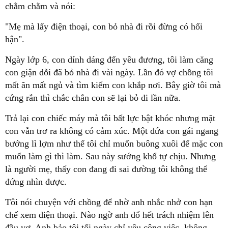
chằm chằm và nói:
"Mẹ mà lấy điện thoại, con bỏ nhà đi rồi đừng có hối
hận".
Ngày lớp 6, con dính dáng đến yêu đương, tôi làm căng
con giận dỗi đã bỏ nhà đi vài ngày. Lần đó vợ chồng tôi
mất ăn mất ngủ và tìm kiếm con khắp nơi. Bây giờ tôi mà
cứng rắn thì chắc chắn con sẽ lại bỏ đi lần nữa.
Trả lại con chiếc máy mà tôi bất lực bật khóc nhưng mặt
con vẫn trơ ra không có cảm xúc. Một đứa con gái ngang
bướng lì lợm như thế tôi chỉ muốn buông xuôi để mặc con
muốn làm gì thì làm. Sau này sướng khổ tự chịu. Nhưng
là người mẹ, thấy con đang đi sai đường tôi không thể
đứng nhìn được.
Tôi nói chuyện với chồng để nhờ anh nhắc nhở con hạn
chế xem điện thoại. Nào ngờ anh đổ hết trách nhiệm lên
đầu vợ. Anh bảo tôi tối ngày chỉ yêu công việc, không