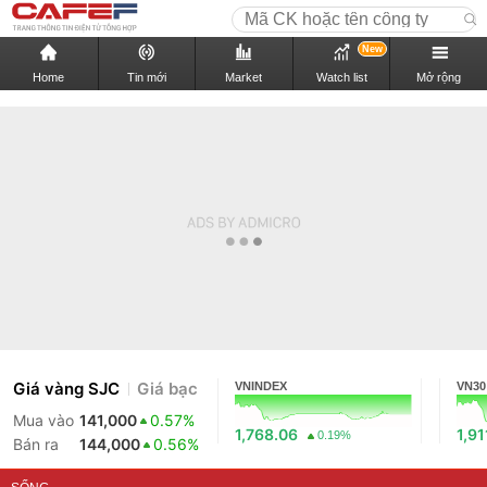
New
Home
Tin mới
Market
Watch list
Mở rộng
Giá vàng SJC
Giá bạc
VNINDEX
VN30
Mua vào
141,000
0.57%
1,768.06
1,91
0.19%
Bán ra
144,000
0.56%