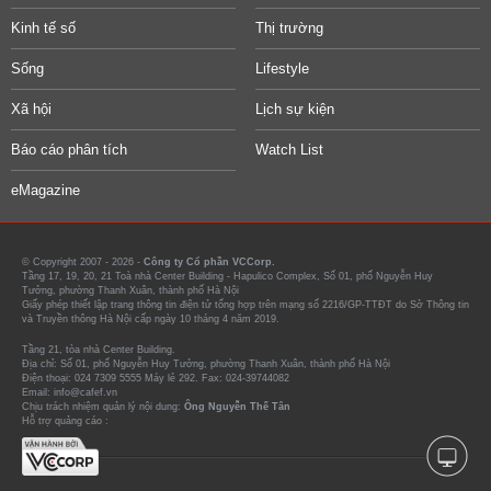
Kinh tế số
Thị trường
Sống
Lifestyle
Xã hội
Lịch sự kiện
Báo cáo phân tích
Watch List
eMagazine
© Copyright 2007 - 2026 -
Công ty Cổ phần VCCorp.
Tầng 17, 19, 20, 21 Toà nhà Center Building - Hapulico Complex, Số 01, phố Nguyễn Huy
Tưởng, phường Thanh Xuân, thành phố Hà Nội
Giấy phép thiết lập trang thông tin điện tử tổng hợp trên mạng số 2216/GP-TTĐT do Sở Thông tin
và Truyền thông Hà Nội cấp ngày 10 tháng 4 năm 2019.
Tầng 21, tòa nhà Center Building.
Địa chỉ: Số 01, phố Nguyễn Huy Tưởng, phường Thanh Xuân, thành phố Hà Nội
Điện thoại: 024 7309 5555 Máy lẻ 292. Fax: 024-39744082
Email: info@cafef.vn
Chịu trách nhiệm quản lý nội dung:
Ông Nguyễn Thế Tân
Hỗ trợ quảng cáo :