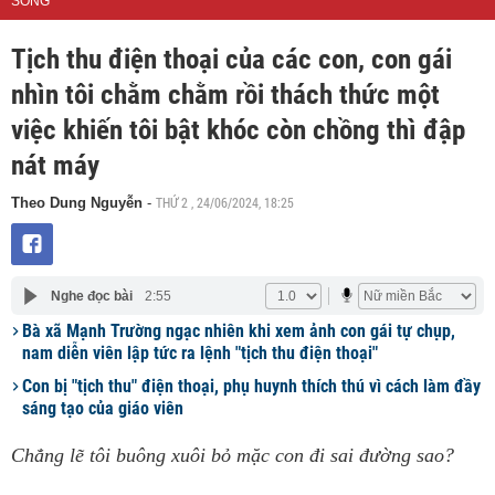
SỐNG
Tịch thu điện thoại của các con, con gái
nhìn tôi chằm chằm rồi thách thức một
việc khiến tôi bật khóc còn chồng thì đập
nát máy
THỨ 2 , 24/06/2024, 18:25
Theo Dung Nguyễn
-
Nghe đọc bài
2:55
Bà xã Mạnh Trường ngạc nhiên khi xem ảnh con gái tự chụp,
nam diễn viên lập tức ra lệnh "tịch thu điện thoại"
Con bị "tịch thu" điện thoại, phụ huynh thích thú vì cách làm đầy
sáng tạo của giáo viên
Chẳng lẽ tôi buông xuôi bỏ mặc con đi sai đường sao?