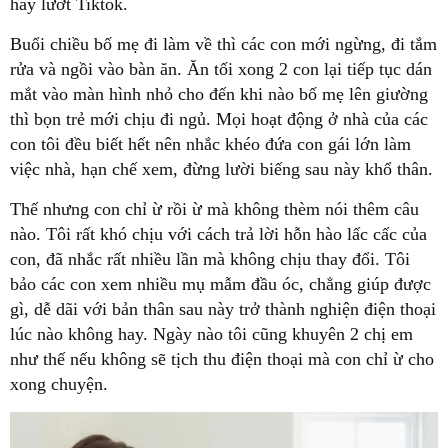
hay lướt Tiktok.
Buổi chiều bố mẹ đi làm về thì các con mới ngừng, đi tắm
rửa và ngồi vào bàn ăn. Ăn tối xong 2 con lại tiếp tục dán
mắt vào màn hình nhỏ cho đến khi nào bố mẹ lên giường
thì bọn trẻ mới chịu đi ngủ. Mọi hoạt động ở nhà của các
con tôi đều biết hết nên nhắc khéo đứa con gái lớn làm
việc nhà, hạn chế xem, đừng lười biếng sau này khổ thân.
Thế nhưng con chỉ ừ rồi ừ mà không thèm nói thêm câu
nào. Tôi rất khó chịu với cách trả lời hỗn hào lấc cấc của
con, đã nhắc rất nhiều lần mà không chịu thay đổi. Tôi
bảo các con xem nhiều mụ mẫm đầu óc, chẳng giúp được
gì, dễ dãi với bản thân sau này trở thành nghiện điện thoại
lúc nào không hay. Ngày nào tôi cũng khuyên 2 chị em
như thế nếu không sẽ tịch thu điện thoại mà con chỉ ừ cho
xong chuyện.