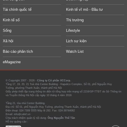
Tài chính quốc tế
Kinh tế vĩ mô - Đầu tư
Kinh tế số
Thị trường
Sống
Lifestyle
Xã hội
Lịch sự kiện
Báo cáo phân tích
Watch List
eMagazine
© Copyright 2007 - 2026 -
Công ty Cổ phần VCCorp.
Tầng 17, 19, 20, 21 Toà nhà Center Building - Hapulico Complex, Số 01, phố Nguyễn Huy
Tưởng, phường Thanh Xuân, thành phố Hà Nội
Giấy phép thiết lập trang thông tin điện tử tổng hợp trên mạng số 2216/GP-TTĐT do Sở Thông tin
và Truyền thông Hà Nội cấp ngày 10 tháng 4 năm 2019.
Tầng 21, tòa nhà Center Building.
Địa chỉ: Số 01, phố Nguyễn Huy Tưởng, phường Thanh Xuân, thành phố Hà Nội
Điện thoại: 024 7309 5555 Máy lẻ 292. Fax: 024-39744082
Email: info@cafef.vn
Chịu trách nhiệm quản lý nội dung:
Ông Nguyễn Thế Tân
Hỗ trợ quảng cáo :