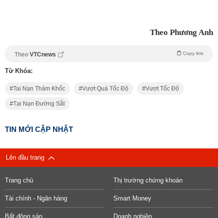
Theo Phương Anh
Copy link
Theo
VTCnews
Từ Khóa:
Tai Nạn Thảm Khốc
Vượt Quá Tốc Độ
Vượt Tốc Độ
Tại Nạn Đường Sắt
TIN MỚI CẬP NHẬT
Lên đầu trang
Trang chủ
Thị trường chứng khoán
Tài chính - Ngân hàng
Smart Money
Bất động sản
Doanh nghiệp