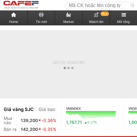
New
Home
Tin mới
Market
Watch list
Mở rộng
Giá vàng SJC
Giá bạc
VNINDEX
VN30
Mua
139,200
-0.36%
1,767.71
1,90
vào
0.17%
Bán ra
142,200
-0.35%