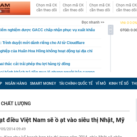
Chọn mã CK
Chọn mã CK
Chọn mã CK
Chọn mã CK
cần theo dõi
cần theo dõi
cần theo dõi
cần theo dõi
Đọc nhanh >>
kiểm nghiệm được GACC chấp nhận phục vụ xuất khẩu
: Trình duyệt mới dành riêng cho AI từ Cloudflare
ghiệp của Huấn Hoa Hồng không hoạt động tại địa chỉ
i thác cát trái phép thu lợi hàng tỷ đồng
oại bánh khách trả tiền mua lẻ nhưng người bán cương
 lý do nằm ngay trong cái tên
P
NGÂN HÀNG
SMART MONEY
TÀI CHÍNH QUỐC TẾ
VĨ MÔ
KINH TẾ SỐ
TH
t tâm đóng điện 14 dự án khu vực phía nam trong 5
ăm
căn nhà, cặp vợ chồng bất ngờ đào trúng kho báu
 CHẤT LƯỢNG
 đời hơn 300 năm, được đấu giá gần 27 tỷ đồng
đến 200 triệu đồng nếu người dùng tài khoản ngân hàng
u
ạt điều Việt Nam sẽ ồ ạt vào siêu thị Nhật, Mỹ
ền Tây sông nước", cô nàng Á Khôi khiến tất cả mê mẩn
trong trẻo
/05/2014 09:49
 làm vỡ hộp giấy, khách sạn đòi đền 3,3 triệu đồng