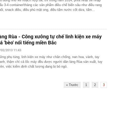
u đúng như kế hoạch hợp tác thì trong năm 2014, phía Nhật sẽ nhập
ẩu 3-4 container/tháng các sản phẩm điều chế biến sâu như điều rang
 nghỉ dưỡng sang trọng nơi tổ chức hôn lễ của Ronaldo -
ối, snack điều, điều phủ mật ong, điều tẩm nước cốt dừa, tẩm…
 gần 40 triệu đồng/đêm, có quản gia riêng và hồ bơi vô
g thái không ngờ với nền kinh tế 23.000 tỷ USD, phá vỡ
 chục năm
hẩn cấp bảo mẫu Triệu Thị Tâm SN 1971
àng Rùa - Công xưởng tự chế linh kiện xe máy
õi sát tiến độ giải ngân vốn đầu tư công
iá 'bèo' nổi tiếng miền Bắc
a thực hiện nghĩa vụ tài chính, cư dân bị 'treo' sổ hồng
/02/2013 11:43
ia đình nhỏ vài giọt tinh dầu vào lõi cuộn giấy vệ sinh?
iấy mới thấy tác dụng
ững phụ tùng, linh kiện xe máy như chân chống, nan hoa, vành, tay
anh, thậm chí cả lốc máy đều được người dân làng Rùa sản xuất, tuy
 từ chối Trấn Thành đóng phim khác ai ngờ nổi tiếng hơn,
iên, việc kiểm định chất lượng đang bị bỏ ngỏ.
ử đẹp nhất thế giới
vừa rời Google để mở startup: Được mệnh danh "quái kiệt
ột trong 35 nhà phát minh xuất sắc nhất thế giới
 báo khẩn đến người dùng VNeID thực hiện giao dịch
« Trước
1
2
3
 sau
ay “thần tốc” tại Coteccons trong 4 tháng: VSOL tạo
c mới như thế nào?