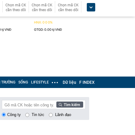
Chọn mã CK
Chọn mã CK
Chọn mã CK
cần theo dõi
cần theo dõi
cần theo dõi
Dữ liệu
F INDEX
Ị TRƯỜNG
SỐNG
LIFESTYLE
Công ty
Tin tức
Lãnh đạo