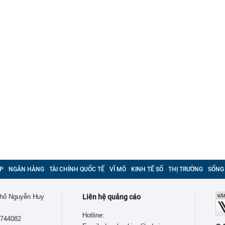
P
NGÂN HÀNG
TÀI CHÍNH QUỐC TẾ
VĨ MÔ
KINH TẾ SỐ
THỊ TRƯỜNG
SỐNG
 phố Nguyễn Huy
Liên hệ quảng cáo
Hotline:
9744082