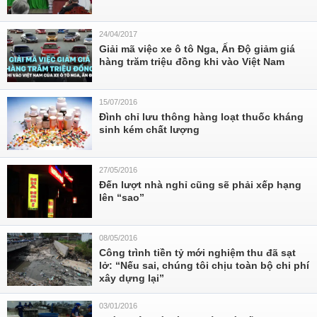
24/04/2017
Giải mã việc xe ô tô Nga, Ấn Độ giảm giá
hàng trăm triệu đồng khi vào Việt Nam
15/07/2016
Đình chỉ lưu thông hàng loạt thuốc kháng
sinh kém chất lượng
27/05/2016
Đến lượt nhà nghỉ cũng sẽ phải xếp hạng
lên “sao”
08/05/2016
Công trình tiền tỷ mới nghiệm thu đã sạt
lở: “Nếu sai, chúng tôi chịu toàn bộ chi phí
xây dựng lại”
03/01/2016