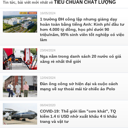
TIÊU CHUẨN CHẤT LƯỢNG
Tin tức, bài viết mới nhất về
16/05/2024
1 trường ĐH công lập nhưng giảng dạy
hoàn toàn bằng tiếng Anh: Kinh phí đầu tư
hơn 4.000 tỷ đồng, học phí dưới 90
triệu/năm, 95% sinh viên tốt nghiệp có việc
làm
23/04/2024
Nga nằm trong danh sách 20 nước có giá
xăng rẻ nhất thế giới
12/04/2024
Đàn ông công sở hiện đại và cuộc cách
mạng về sự thoải mái từ chiếc áo Polo
06/04/2020
COVID-19: Thế giới lâm "cơn khát", TQ
kiếm 1.4 tỉ USD nhờ xuất khẩu 4 tỉ khẩu
trang và vật tư