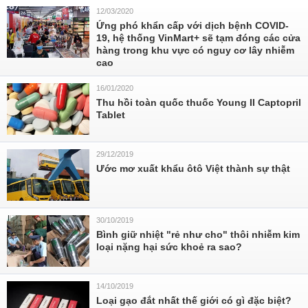
12/03/2020
Ứng phó khẩn cấp với dịch bệnh COVID-
19, hệ thống VinMart+ sẽ tạm đóng các cửa
hàng trong khu vực có nguy cơ lây nhiễm
cao
16/01/2020
Thu hồi toàn quốc thuốc Young II Captopril
Tablet
29/12/2019
Ước mơ xuất khẩu ôtô Việt thành sự thật
30/10/2019
Bình giữ nhiệt "rẻ như cho" thôi nhiễm kim
loại nặng hại sức khoẻ ra sao?
14/10/2019
Loại gạo đắt nhất thế giới có gì đặc biệt?