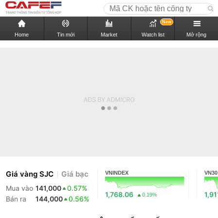
New
Home
Tin mới
Market
Watch list
Mở rộng
Giá vàng SJC
Giá bạc
VNINDEX
VN30
Mua vào
141,000
0.57%
1,768.06
1,91
0.19%
Bán ra
144,000
0.56%