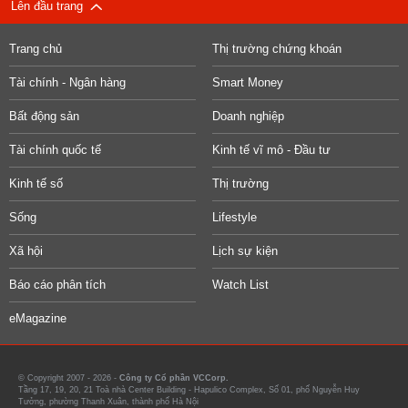
Lên đầu trang
Trang chủ
Thị trường chứng khoán
Tài chính - Ngân hàng
Smart Money
Bất động sản
Doanh nghiệp
Tài chính quốc tế
Kinh tế vĩ mô - Đầu tư
Kinh tế số
Thị trường
Sống
Lifestyle
Xã hội
Lịch sự kiện
Báo cáo phân tích
Watch List
eMagazine
© Copyright 2007 - 2026 -
Công ty Cổ phần VCCorp.
Tầng 17, 19, 20, 21 Toà nhà Center Building - Hapulico Complex, Số 01, phố Nguyễn Huy
Tưởng, phường Thanh Xuân, thành phố Hà Nội