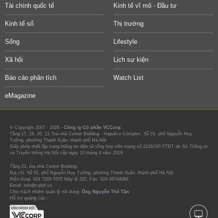
Tài chính quốc tế
Kinh tế vĩ mô - Đầu tư
Kinh tế số
Thị trường
Sống
Lifestyle
Xã hội
Lịch sự kiện
Báo cáo phân tích
Watch List
eMagazine
© Copyright 2007 - 2026 -
Công ty Cổ phần VCCorp.
Tầng 17, 19, 20, 21 Toà nhà Center Building - Hapulico Complex, Số 01, phố Nguyễn Huy
Tưởng, phường Thanh Xuân, thành phố Hà Nội
Giấy phép thiết lập trang thông tin điện tử tổng hợp trên mạng số 2216/GP-TTĐT do Sở Thông tin
và Truyền thông Hà Nội cấp ngày 10 tháng 4 năm 2019.
Tầng 21, tòa nhà Center Building.
Địa chỉ: Số 01, phố Nguyễn Huy Tưởng, phường Thanh Xuân, thành phố Hà Nội
Điện thoại: 024 7309 5555 Máy lẻ 292. Fax: 024-39744082
Email: info@cafef.vn
Chịu trách nhiệm quản lý nội dung:
Ông Nguyễn Thế Tân
Hỗ trợ quảng cáo :