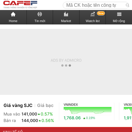
New
Home
Tin mới
Market
Watch list
Mở rộng
Giá vàng SJC
Giá bạc
VNINDEX
VN30
Mua vào
141,000
0.57%
1,768.06
1,91
0.19%
Bán ra
144,000
0.56%