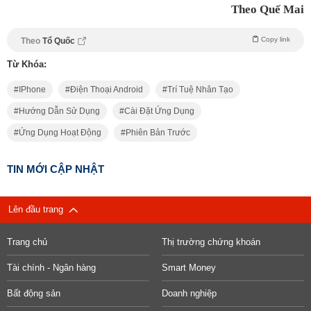
Theo Quế Mai
Copy link
Theo
Tổ Quốc
Từ Khóa:
IPhone
Điện Thoại Android
Trí Tuệ Nhân Tạo
Hướng Dẫn Sử Dụng
Cài Đặt Ứng Dụng
Ứng Dụng Hoạt Động
Phiên Bản Trước
TIN MỚI CẬP NHẬT
Lên đầu trang
Trang chủ
Thị trường chứng khoán
Tài chính - Ngân hàng
Smart Money
Bất động sản
Doanh nghiệp