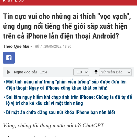
KINH TẾ SỐ
Tin cực vui cho những ai thích "vọc vạch",
ứng dụng nổi tiếng thế giới sắp xuất hiện
trên cả iPhone lẫn điện thoại Android?
THỨ 7 , 20/05/2023, 18:30
Theo Quế Mai
-
Nghe đọc bài
1:54
Một tính năng như trong "phim viễn tưởng" sắp được đưa lên
điện thoại: Ngay cả iPhone cũng khao khát sở hữu!
Sai lầm nguy hiểm khi chụp ảnh trên iPhone: Chúng ta đã tự để
lộ vị trí cho kẻ xấu chỉ vì một tính năng
Bí mật ẩn chứa đằng sau nút khóa iPhone bạn nên biết
Vâng, chúng tôi đang muốn nói tới ChatGPT.