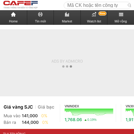
New
Home
Tin mới
Market
Watch list
Mở rộng
Giá vàng SJC
Giá bạc
VNINDEX
VN30
Mua vào
141,000
0%
1,768.06
1,91
0.19%
Bán ra
144,000
0%