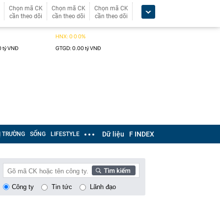
Chọn mã CK
Chọn mã CK
Chọn mã CK
cần theo dõi
cần theo dõi
cần theo dõi
Dữ liệu
F INDEX
Ị TRƯỜNG
SỐNG
LIFESTYLE
Công ty
Tin tức
Lãnh đạo