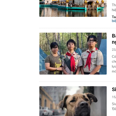
Th
hi
Ta
bi
B
n
23
Có
ch
lự
m
S
15
Si
'Đ