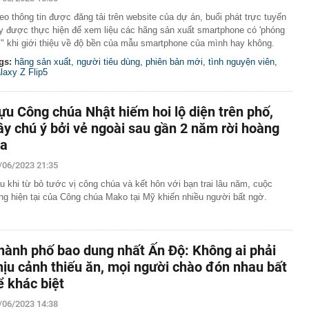
SD/kg, công ty được Bill Gates, Amazon hậu thuẫn lập
eo thông tin được đăng tải trên website của dự án, buổi phát trực tuyến
y được thực hiện để xem liệu các hãng sản xuất smartphone có 'phóng
đường, phát hiện hơn 3 tỷ đồng tiền mặt giấu trong lốp
i" khi giới thiệu về độ bền của mẫu smartphone của mình hay không.
gs:
hãng sản xuất
,
người tiêu dùng
,
phiên bản mới
,
tình nguyện viên
,
giáo viên trẻ: Tăng từ bậc 1 lên bậc 2 không tạo nhiều
laxy Z Flip5
thu nhập
 tra bổ sung đại án dự án bất động sản 'ma'
ựu Công chúa Nhật hiếm hoi lộ diện trên phố,
 này điên thật” của cựu kỹ sư Apple hé lộ văn hóa dùng
ây chú ý bởi vẻ ngoài sau gần 2 năm rời hoàng
OpenAI
ia
 đến Paris, châu Âu còn có một thành phố đẹp hơn cổ
t: Bảo sao được bình chọn là nơi đáng sống nhất hành tinh
/06/2023 21:35
eABank chưa từng sử dụng đột ngột phát sinh 100 triệu
u khi từ bỏ tước vị công chúa và kết hôn với bạn trai lâu năm, cuộc
khoản: Công an mời 1 người phụ nữ đến làm việc
ng hiện tại của Công chúa Mako tại Mỹ khiến nhiều người bất ngờ.
tin của con dâu cũ gia tộc Samsung
ầu người dân có sổ đỏ đặc biệt lưu ý thông tin sau
 Việt Nam' sắp có tuyến cáp treo lên thẳng đỉnh núi cao
hành phố bao dung nhất Ấn Độ: Không ai phải
ng vốn trên 7.300 tỷ đồng
hịu cảnh thiếu ăn, mọi người chào đón nhau bất
Anh Trai Say Hi tự tin vượt kế hoạch nhờ loạt chương
n” cuối năm
ể khác biệt
/06/2023 14:38