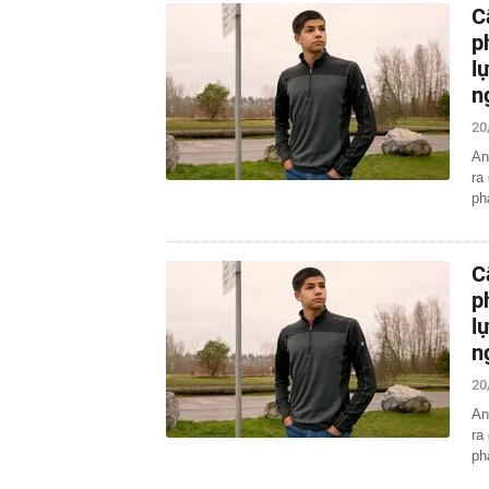
C
p
l
n
20
An
ra
ph
C
p
l
n
20
An
ra
ph