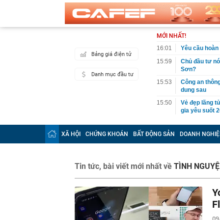
MỚI NHẤT!
16:01
Yêu cầu hoàn 
Bảng giá điện tử
15:59
Chủ đầu tư nó
Sơn?
Danh mục đầu tư
15:53
Công an thông
dung sau
15:50
Vẻ đẹp lãng t
gia yêu suốt 
15:48
Bão Dolphin l
báo động
XÃ HỘI
CHỨNG KHOÁN
BẤT ĐỘNG SẢN
DOANH NGHIỆ
15:45
Một cổ phiếu 
phiên cuối tu
15:42
Tình hình hiện
Tin tức, bài viết mới nhất về
TÌNH NGUYỆ
15:40
Loạt lãnh đạo
quân vượt 1 t
Y
15:34
Một tài khoản
F
100 triệu đồn
09
15:32
Phát hiện 'kho