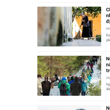
C
n
đ
09
Bà
gắ
N
n
t
24
Ng
đầ
N