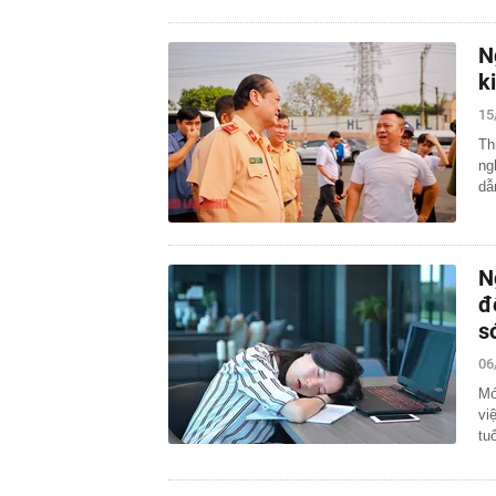
N
k
15
Th
ng
dẫ
N
đ
s
06
Mớ
vi
tu