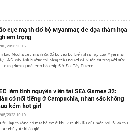
ão cực mạnh đổ bộ Myanmar, đe dọa thảm họa
ghiêm trọng
/05/2023 20:16
n bão Mocha cực mạnh đã đổ bộ vào bờ biển phía Tây của Myanmar
ày 14-5, gây ảnh hưởng tới hàng triệu người dễ bị tổn thương với sức
ó tương đương một cơn bão cấp 5 ở Đại Tây Dương.
EO làm tình nguyện viên tại SEA Games 32:
iàu có nổi tiếng ở Campuchia, nhan sắc không
hua kém hot girl
/05/2023 10:10
ười đẹp thường có mặt hỗ trợ ở khu vực thi đấu của môn bơi lội và thu
t sự chú ý từ khán giả.