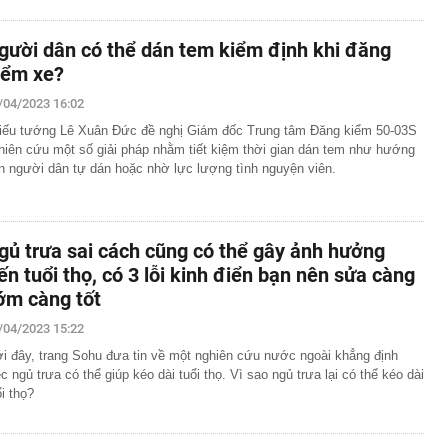
gười dân có thể dán tem kiểm định khi đăng
iểm xe?
/04/2023 16:02
iếu tướng Lê Xuân Đức đề nghị Giám đốc Trung tâm Đăng kiểm 50-03S
hiên cứu một số giải pháp nhằm tiết kiệm thời gian dán tem như hướng
n người dân tự dán hoặc nhờ lực lượng tình nguyện viên.
gủ trưa sai cách cũng có thể gây ảnh hưởng
ến tuổi thọ, có 3 lỗi kinh điển bạn nên sửa càng
ớm càng tốt
/04/2023 15:22
i đây, trang Sohu đưa tin về một nghiên cứu nước ngoài khẳng định
ệc ngủ trưa có thể giúp kéo dài tuổi thọ. Vì sao ngủ trưa lại có thể kéo dài
ổi thọ?