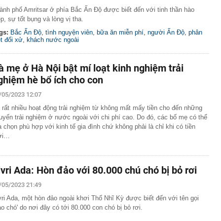
ành phố Amritsar ở phía Bắc Ấn Độ được biết đến với tinh thần hào
ệp, sự tốt bụng và lòng vị tha.
gs:
Bắc Ấn Độ
,
tình nguyện viên
,
bữa ăn miễn phí
,
người Ấn Độ
,
phân
ệt đối xử
,
khách nước ngoài
à mẹ ở Hà Nội bật mí loạt kinh nghiệm trải
ghiệm hè bổ ích cho con
/05/2023 12:07
 rất nhiều hoạt động trải nghiệm từ không mất mấy tiền cho đến những
uyến trải nghiệm ở nước ngoài với chi phí cao. Do đó, các bố mẹ có thể
a chọn phù hợp với kinh tế gia đình chứ không phải là chỉ khi có tiền
ới…
ivri Ada: Hòn đảo với 80.000 chú chó bị bỏ rơi
/05/2023 21:49
vri Ada, một hòn đảo ngoài khơi Thổ Nhĩ Kỳ được biết đến với tên gọi
ảo chó' do nơi đây có tới 80.000 con chó bị bỏ rơi.