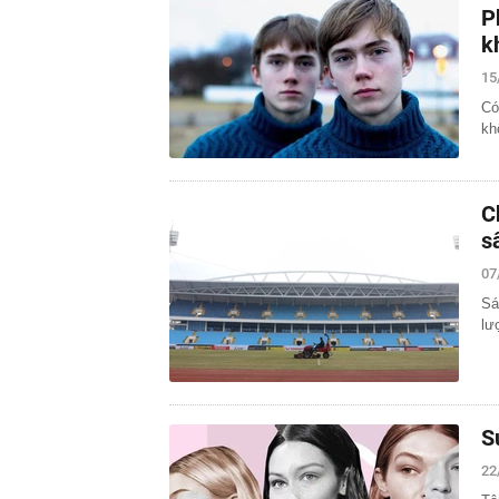
P
k
15
Có
kh
C
s
07
Sá
lư
S
22