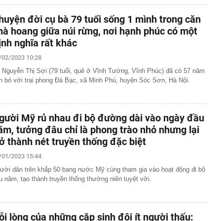
huyện đời cụ bà 79 tuổi sống 1 mình trong căn
hà hoang giữa núi rừng, nơi hạnh phúc có một
ịnh nghĩa rất khác
/02/2023 10:28
 Nguyễn Thị Sợi (79 tuổi, quê ở Vĩnh Tường, Vĩnh Phúc) đã có 57 năm
n bó với trại phong Đá Bạc, xã Minh Phú, huyện Sóc Sơn, Hà Nội.
gười Mỹ rủ nhau đi bộ đường dài vào ngày đầu
ăm, tưởng đâu chỉ là phong trào nhỏ nhưng lại
rở thành nét truyền thống đặc biệt
/01/2023 15:44
ười dân trên khắp 50 bang nước Mỹ cùng tham gia vào hoạt động đi bộ
u năm, tạo thành truyền thống thường niên tuyệt vời.
ỗi lòng của những cặp sinh đôi ít người thấu: