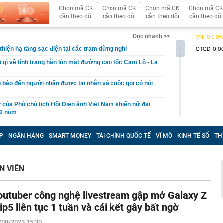
Chọn mã CK
Chọn mã CK
Chọn mã CK
Chọn mã CK
cần theo dõi
cần theo dõi
cần theo dõi
cần theo dõi
Đọc nhanh >>
thiện hạ tầng sạc điện tại các trạm dừng nghỉ
i gì về tình trạng hằn lún mặt đường cao tốc Cam Lộ - La
 báo đến người nhận được tin nhắn và cuộc gọi có nội
ử của Phó chủ tịch Hội Điện ảnh Việt Nam khiến nữ đại
20 năm
ớn gấp 13 lần tỉnh Chiết Giang tiến gần bờ, Trung Quốc
P
NGÂN HÀNG
SMART MONEY
TÀI CHÍNH QUỐC TẾ
VĨ MÔ
KINH TẾ SỐ
TH
được khối ngoại mua ròng mạnh tay 700 tỷ đồng trong
ần
 tại của Phó Chủ tịch Đỗ Mỹ Linh
N VIÊN
 Đạm Cà Mau (DCM) nhận thù lao “khủng”, có người bình
ỷ đồng mỗi tháng
outuber công nghệ livestream gập mở Galaxy Z
 ngân hàng chưa từng được sử dụng bất ngờ có số dư
lip5 liên tục 1 tuần và cái kết gây bất ngờ
g
/08/2023 15:30
 báu' lớn nhất thế giới tại láng giềng Việt Nam: giá khai