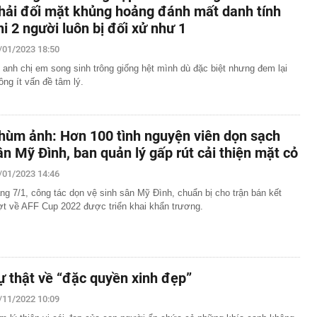
hải đối mặt khủng hoảng đánh mất danh tính
hi 2 người luôn bị đối xử như 1
/01/2023 18:50
 anh chị em song sinh trông giống hệt mình dù đặc biệt nhưng đem lại
ông ít vấn đề tâm lý.
hùm ảnh: Hơn 100 tình nguyện viên dọn sạch
ân Mỹ Đình, ban quản lý gấp rút cải thiện mặt cỏ
/01/2023 14:46
ng 7/1, công tác dọn vệ sinh sân Mỹ Đình, chuẩn bị cho trận bán kết
ợt về AFF Cup 2022 được triển khai khẩn trương.
ự thật về “đặc quyền xinh đẹp”
/11/2022 10:09