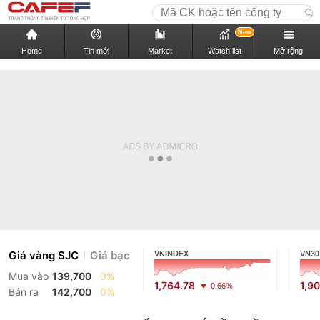
New
Home
Tin mới
Market
Watch list
Mở rộng
Giá vàng SJC
Giá bạc
VNINDEX
VN30
Mua vào
139,700
0%
1,764.78
1,9
-0.66%
Bán ra
142,700
0%