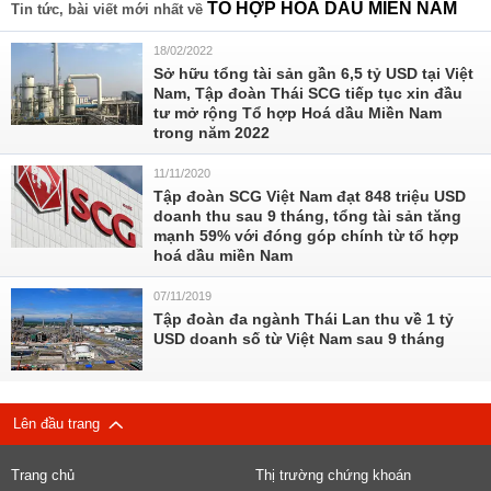
TỔ HỢP HOÁ DẦU MIỀN NAM
Tin tức, bài viết mới nhất về
18/02/2022
Sở hữu tổng tài sản gần 6,5 tỷ USD tại Việt
Nam, Tập đoàn Thái SCG tiếp tục xin đầu
tư mở rộng Tổ hợp Hoá dầu Miền Nam
trong năm 2022
11/11/2020
Tập đoàn SCG Việt Nam đạt 848 triệu USD
doanh thu sau 9 tháng, tổng tài sản tăng
mạnh 59% với đóng góp chính từ tổ hợp
hoá dầu miền Nam
07/11/2019
Tập đoàn đa ngành Thái Lan thu về 1 tỷ
USD doanh số từ Việt Nam sau 9 tháng
Lên đầu trang
Trang chủ
Thị trường chứng khoán