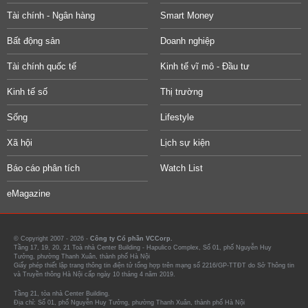
Tài chính - Ngân hàng
Smart Money
Bất động sản
Doanh nghiệp
Tài chính quốc tế
Kinh tế vĩ mô - Đầu tư
Kinh tế số
Thị trường
Sống
Lifestyle
Xã hội
Lịch sự kiện
Báo cáo phân tích
Watch List
eMagazine
© Copyright 2007 - 2026 -
Công ty Cổ phần VCCorp.
Tầng 17, 19, 20, 21 Toà nhà Center Building - Hapulico Complex, Số 01, phố Nguyễn Huy
Tưởng, phường Thanh Xuân, thành phố Hà Nội
Giấy phép thiết lập trang thông tin điện tử tổng hợp trên mạng số 2216/GP-TTĐT do Sở Thông tin
và Truyền thông Hà Nội cấp ngày 10 tháng 4 năm 2019.
Tầng 21, tòa nhà Center Building.
Địa chỉ: Số 01, phố Nguyễn Huy Tưởng, phường Thanh Xuân, thành phố Hà Nội