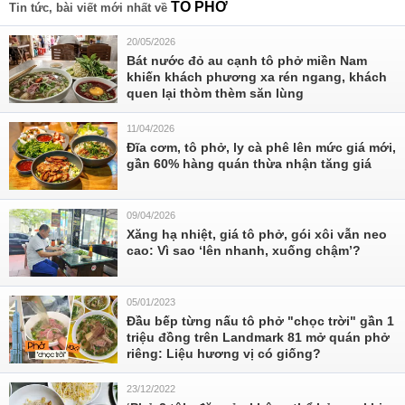
TÔ PHỞ
Tin tức, bài viết mới nhất về
20/05/2026
Bát nước đỏ au cạnh tô phở miền Nam
khiến khách phương xa rén ngang, khách
quen lại thòm thèm săn lùng
11/04/2026
Đĩa cơm, tô phở, ly cà phê lên mức giá mới,
gần 60% hàng quán thừa nhận tăng giá
09/04/2026
Xăng hạ nhiệt, giá tô phở, gói xôi vẫn neo
cao: Vì sao ‘lên nhanh, xuống chậm’?
05/01/2023
Đầu bếp từng nấu tô phở "chọc trời" gần 1
triệu đồng trên Landmark 81 mở quán phở
riêng: Liệu hương vị có giống?
23/12/2022