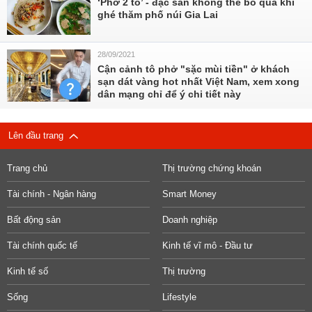
‘Phở 2 tô’ - đặc sản không thể bỏ qua khi
ghé thăm phố núi Gia Lai
28/09/2021
Cận cảnh tô phở "sặc mùi tiền" ở khách
sạn dát vàng hot nhất Việt Nam, xem xong
dân mạng chỉ để ý chi tiết này
Lên đầu trang
Trang chủ
Thị trường chứng khoán
Tài chính - Ngân hàng
Smart Money
Bất động sản
Doanh nghiệp
Tài chính quốc tế
Kinh tế vĩ mô - Đầu tư
Kinh tế số
Thị trường
Sống
Lifestyle