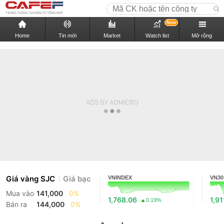
New
Home
Tin mới
Market
Watch list
Mở rộng
Giá vàng SJC
Giá bạc
VNINDEX
VN30
Mua vào
141,000
0%
1,768.06
1,91
0.19%
Bán ra
144,000
0%