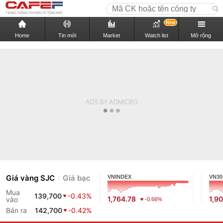
New
Home
Tin mới
Market
Watch list
Mở rộng
Giá vàng SJC
Giá bạc
VNINDEX
VN30
Mua
139,700
-0.43%
1,764.78
1,9
vào
-0.66%
Bán ra
142,700
-0.42%