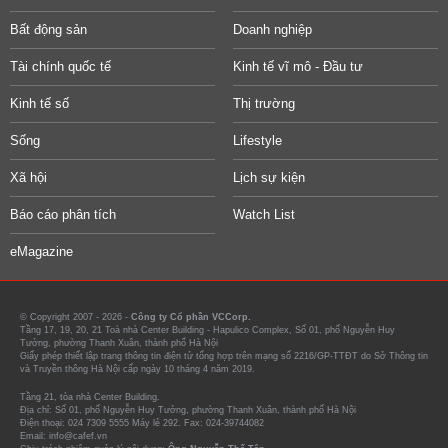
Bất động sản
Doanh nghiệp
Tài chính quốc tế
Kinh tế vĩ mô - Đầu tư
Kinh tế số
Thị trường
Sống
Lifestyle
Xã hội
Lịch sự kiện
Báo cáo phân tích
Watch List
eMagazine
© Copyright 2007 - 2026 -
Công ty Cổ phần VCCorp.
Tầng 17, 19, 20, 21 Toà nhà Center Building - Hapulico Complex, Số 01, phố Nguyễn Huy
Tưởng, phường Thanh Xuân, thành phố Hà Nội
Giấy phép thiết lập trang thông tin điện tử tổng hợp trên mạng số 2216/GP-TTĐT do Sở Thông tin
và Truyền thông Hà Nội cấp ngày 10 tháng 4 năm 2019.
Tầng 21, tòa nhà Center Building.
Địa chỉ: Số 01, phố Nguyễn Huy Tưởng, phường Thanh Xuân, thành phố Hà Nội
Điện thoại: 024 7309 5555 Máy lẻ 292. Fax: 024-39744082
Email: info@cafef.vn