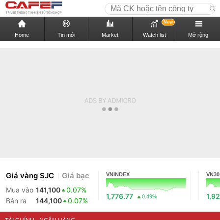
New
Home
Tin mới
Market
Watch list
Mở rộng
Giá vàng SJC
Giá bạc
VNINDEX
VN30
Mua vào
141,100
0.07%
1,776.77
1,92
0.49%
Bán ra
144,100
0.07%