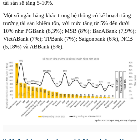
tài sản sẽ tăng 5-10%.
Một số ngân hàng khác trong hệ thống có kế hoạch tăng
trưởng tài sản khiêm tốn, với mức tăng từ 5% đến dưới
10% như PGBank (8,3%); MSB (8%); BacABank (7,9%);
VietABank (7%); TPBank (7%); Saigonbank (6%), NCB
(5,18%) và ABBank (5%).