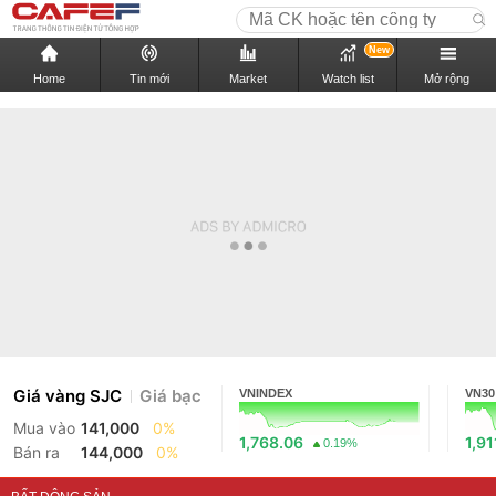
New
Home
Tin mới
Market
Watch list
Mở rộng
Giá vàng SJC
Giá bạc
VNINDEX
VN30
Mua vào
141,000
0%
1,768.06
1,91
0.19%
Bán ra
144,000
0%