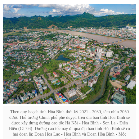
Theo quy hoạch tỉnh Hòa Bình thời kỳ 2021 - 2030, tầm nhìn 2050
được Thủ tướng Chính phủ phê duyệt, trên địa bàn tỉnh Hòa Bình sẽ
được xây dựng đường cao tốc Hà Nội - Hòa Bình - Sơn La - Điện
Biên (CT.03). Đường cao tốc này đi qua địa bàn tỉnh Hòa Bình sẽ có
hai đoạn là: Đoạn Hòa Lạc - Hòa Bình và Đoạn Hòa Bình - Mộc