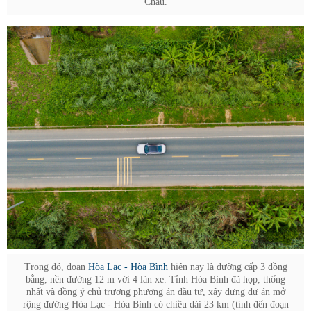
Châu.
Trong đó, đoạn
Hòa Lạc - Hòa Bình
hiện nay là đường cấp 3 đồng
bằng, nền đường 12 m với 4 làn xe. Tỉnh Hòa Bình đã họp, thống
nhất và đồng ý chủ trương phương án đầu tư, xây dựng dự án mở
rộng đường Hòa Lạc - Hòa Bình có chiều dài 23 km (tính đến đoạn