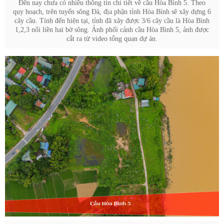
Đến nay chưa có nhiều thông tin chi tiết về cầu Hòa Bình 5. Theo
quy hoạch, trên tuyến sông Đà, địa phận tỉnh Hòa Bình sẽ xây dựng 6
cây cầu. Tính đến hiện tại, tỉnh đã xây được 3/6 cây cầu là Hòa Bình
1,2,3 nối liền hai bờ sông. Ảnh phối cảnh cầu Hòa Bình 5, ảnh được
cắt ra từ video tổng quan dự án.