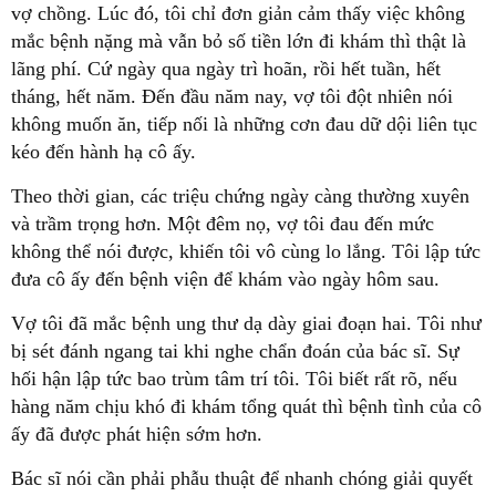
vợ chồng. Lúc đó, tôi chỉ đơn giản cảm thấy việc không
mắc bệnh nặng mà vẫn bỏ số tiền lớn đi khám thì thật là
lãng phí. Cứ ngày qua ngày trì hoãn, rồi hết tuần, hết
tháng, hết năm. Đến đầu năm nay, vợ tôi đột nhiên nói
không muốn ăn, tiếp nối là những cơn đau dữ dội liên tục
kéo đến hành hạ cô ấy.
Theo thời gian, các triệu chứng ngày càng thường xuyên
và trầm trọng hơn. Một đêm nọ, vợ tôi đau đến mức
không thể nói được, khiến tôi vô cùng lo lắng. Tôi lập tức
đưa cô ấy đến bệnh viện để khám vào ngày hôm sau.
Vợ tôi đã mắc bệnh ung thư dạ dày giai đoạn hai. Tôi như
bị sét đánh ngang tai khi nghe chẩn đoán của bác sĩ. Sự
hối hận lập tức bao trùm tâm trí tôi. Tôi biết rất rõ, nếu
hàng năm chịu khó đi khám tổng quát thì bệnh tình của cô
ấy đã được phát hiện sớm hơn.
Bác sĩ nói cần phải phẫu thuật để nhanh chóng giải quyết