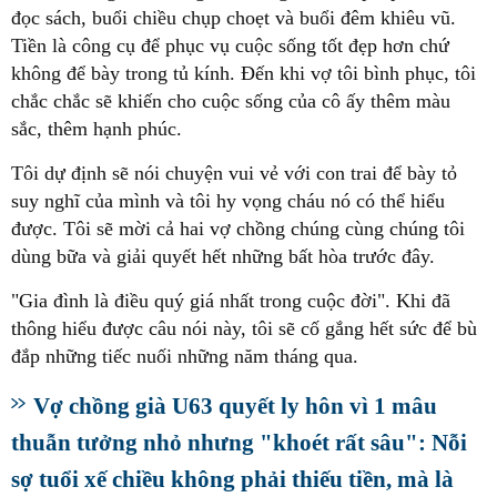
đọc sách, buổi chiều chụp choẹt và buổi đêm khiêu vũ.
Tiền là công cụ để phục vụ cuộc sống tốt đẹp hơn chứ
không để bày trong tủ kính. Đến khi vợ tôi bình phục, tôi
chắc chắc sẽ khiến cho cuộc sống của cô ấy thêm màu
sắc, thêm hạnh phúc.
Tôi dự định sẽ nói chuyện vui vẻ với con trai để bày tỏ
suy nghĩ của mình và tôi hy vọng cháu nó có thể hiểu
được. Tôi sẽ mời cả hai vợ chồng chúng cùng chúng tôi
dùng bữa và giải quyết hết những bất hòa trước đây.
"Gia đình là điều quý giá nhất trong cuộc đời". Khi đã
thông hiểu được câu nói này, tôi sẽ cố gắng hết sức để bù
đắp những tiếc nuối những năm tháng qua.
Vợ chồng già U63 quyết ly hôn vì 1 mâu
thuẫn tưởng nhỏ nhưng "khoét rất sâu": Nỗi
sợ tuổi xế chiều không phải thiếu tiền, mà là