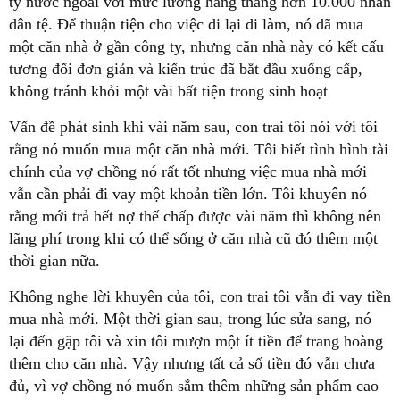
ty nước ngoài với mức lương hàng tháng hơn 10.000 nhân
dân tệ. Để thuận tiện cho việc đi lại đi làm, nó đã mua
một căn nhà ở gần công ty, nhưng căn nhà này có kết cấu
tương đối đơn giản và kiến trúc đã bắt đầu xuống cấp,
không tránh khỏi một vài bất tiện trong sinh hoạt
Vấn đề phát sinh khi vài năm sau, con trai tôi nói với tôi
rằng nó muốn mua một căn nhà mới. Tôi biết tình hình tài
chính của vợ chồng nó rất tốt nhưng việc mua nhà mới
vẫn cần phải đi vay một khoản tiền lớn. Tôi khuyên nó
rằng mới trả hết nợ thế chấp được vài năm thì không nên
lãng phí trong khi có thể sống ở căn nhà cũ đó thêm một
thời gian nữa.
Không nghe lời khuyên của tôi, con trai tôi vẫn đi vay tiền
mua nhà mới. Một thời gian sau, trong lúc sửa sang, nó
lại đến gặp tôi và xin tôi mượn một ít tiền để trang hoàng
thêm cho căn nhà. Vậy nhưng tất cả số tiền đó vẫn chưa
đủ, vì vợ chồng nó muốn sắm thêm những sản phẩm cao