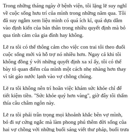
Trong những tháng ngày ở bệnh viện, tôi lặng lẽ suy nghĩ
về cuộc sống hưu trí của mình trong những năm qua. Tôi
đã suy ngẫm xem liệu mình có quá ích kỉ, quá dựa dẫm
vào định kiến của bản thân trong nhiều quyết định mà bỏ
qua tình cảm của gia đình hay không.
Lẽ ra tôi có thể thông cảm cho việc con trai tôi theo đuổi
cuộc sống mới và hỗ trợ nó nhiều hơn. Ngay cả khi tôi
không đồng ý với những quyết định xa xỉ ấy, tôi có thể
bày tỏ quan điểm của mình một cách nhẹ nhàng hơn thay
vì tát gáo nước lạnh vào vợ chồng chúng.
Lẽ ra tôi không nên trì hoãn việc khám sức khỏe chỉ để
tiết kiệm tiền. "Sức khỏe quý hơn vàng", giờ đây tôi thấm
thía câu châm ngôn này.
Lẽ ra tôi phải trân trọng mọi khoảnh khắc bên vợ mình,
bỏ đi sự cứng ngắc mà làm phong phú thêm đời sống của
hai vợ chồng với những buổi sáng viết thư pháp, buổi trưa