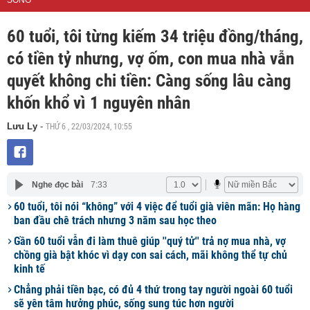
SỐNG
60 tuổi, tôi từng kiếm 34 triệu đồng/tháng,
có tiền tỷ nhưng, vợ ốm, con mua nhà vẫn
quyết không chi tiền: Càng sống lâu càng
khốn khổ vì 1 nguyên nhân
THỨ 6 , 22/03/2024, 10:55
Lưu Ly
-
Nghe đọc bài
7:33
60 tuổi, tôi nói “không” với 4 việc để tuổi già viên mãn: Họ hàng
ban đầu chê trách nhưng 3 năm sau học theo
Gần 60 tuổi vẫn đi làm thuê giúp ''quý tử'' trả nợ mua nhà, vợ
chồng già bật khóc vì dạy con sai cách, mãi không thể tự chủ
kinh tế
Chẳng phải tiền bạc, có đủ 4 thứ trong tay người ngoài 60 tuổi
sẽ yên tâm hưởng phúc, sống sung túc hơn người