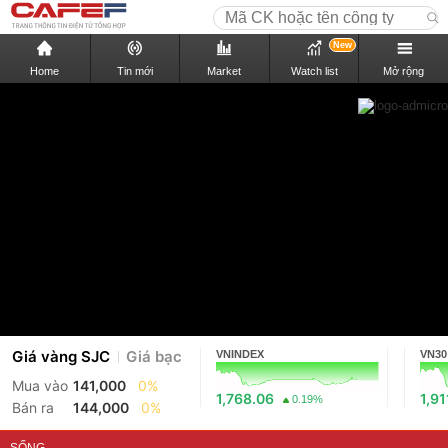
New
Home
Tin mới
Market
Watch list
Mở rộng
Giá vàng SJC
Giá bạc
VNINDEX
VN30
Mua vào
141,000
0%
1,768.06
1,91
0.19%
Bán ra
144,000
0%