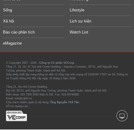
Sống
Lifestyle
Xã hội
Lịch sự kiện
Báo cáo phân tích
Watch List
eMagazine
© Copyright 2007 - 2026 -
Công ty Cổ phần VCCorp.
Tầng 17, 19, 20, 21 Toà nhà Center Building - Hapulico Complex, Số 01, phố Nguyễn Huy
Tưởng, phường Thanh Xuân, thành phố Hà Nội
Giấy phép thiết lập trang thông tin điện tử tổng hợp trên mạng số 2216/GP-TTĐT do Sở Thông tin
và Truyền thông Hà Nội cấp ngày 10 tháng 4 năm 2019.
Tầng 21, tòa nhà Center Building.
Địa chỉ: Số 01, phố Nguyễn Huy Tưởng, phường Thanh Xuân, thành phố Hà Nội
Điện thoại: 024 7309 5555 Máy lẻ 292. Fax: 024-39744082
Email: info@cafef.vn
Chịu trách nhiệm quản lý nội dung:
Ông Nguyễn Thế Tân
Hỗ trợ quảng cáo :