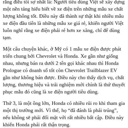
rằng điều tôi sợ nhất là: Người tiêu dùng Việt sẽ xây dựng
một nền tảng hiểu biết về xe điện trên những mẫu xe chất
lượng không tốt. Điều này đã thành sự thật khi nhiều mẫu
xe điện đầu tiên là những mẫu xe giá rẻ, khiến người Việt
luôn nghĩ rằng xe điện phải rẻ hơn xe xăng, chỉ để dùng
tạm.
Một câu chuyện khác, ở Mỹ có 1 mẫu xe điện được phát
triển chung bởi Chevrolet và Honda. Xe gần như giống
nhau, nhưng bán ra dưới 2 tên gọi khác nhau thì Honda
Prologue có doanh số tốt còn Chevrolet Trailblazer EV
gần như không bán được. Điều này cho thấy dịch vụ, chất
lượng, thương hiệu và trải nghiệm mới chính là thứ thuyết
phục mẫu đó cũng là xe điện người tiêu dùng.
Thứ 3, là một ông lớn, Honda có nhiều rủi ro khi tham gia
một thị trường mới. Vì thế, họ “đã đánh là phải trúng”,
nếu không sẽ phải đối mặt với rất nhiều bất cập. Điều này
khiến Honda phải rất thận trọng.