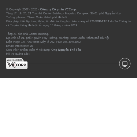
© Copyright 2007 - 2026 -
Công ty Cổ phần VCCorp.
Tầng 17, 19, 20, 21 Toà nhà Center Building - Hapulico Complex, Số 01, phố Nguyễn Huy
Tưởng, phường Thanh Xuân, thành phố Hà Nội
Giấy phép thiết lập trang thông tin điện tử tổng hợp trên mạng số 2216/GP-TTĐT do Sở Thông tin
và Truyền thông Hà Nội cấp ngày 10 tháng 4 năm 2019.
Tầng 21, tòa nhà Center Building.
Địa chỉ: Số 01, phố Nguyễn Huy Tưởng, phường Thanh Xuân, thành phố Hà Nội
Điện thoại: 024 7309 5555 Máy lẻ 292. Fax: 024-39744082
Email: info@cafef.vn
Chịu trách nhiệm quản lý nội dung:
Ông Nguyễn Thế Tân
Hỗ trợ quảng cáo :