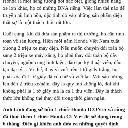
Honda là một hãng tương đối đặc biệt, giống nhiều hãng
xe lớn khác, họ có những DNA riêng. Việc làm thế nào để
truyền tải linh hồn, đặc tính đó vào những sản phẩm điện
thật sự là một thách thức rất lớn.
Cuối cùng, khi đã đưa sản phẩm ra thị trường, họ cần tính
toán về sản lượng. Hiện mỗi năm Honda Việt Nam xuất
xưởng 2 triệu xe máy điện. Nếu muốn chuyển đổi toàn bộ
sang 2 triệu xe máy xăng, họ phải thay đổi toàn bộ dây
chuyền, nguồn cung linh kiện, đào tạo kỹ thuật viên, đào
tạo đại lý… Vì thế, thay vì viết trên 1 tờ giấy trắng, họ
phải xóa đi 1 tờ giấy đã có chữ và viết lại. Với sản lượng
lên đến 2 triệu xe/năm, đây là quy mô khổng lồ, đôi khi
không phải là 1 tờ giấy mà là cả 1 thư viện. Đây là thách
thức lớn không thể thay đổi trong thời gian ngắn.
Anh Linh đang sở hữu 1 chiếc Honda ICON e: và cũng
đã thuê thêm 1 chiếc Honda CUV e: để sử dụng trong
6 tháng. Điều gì khiến anh đưa ra những quyết định