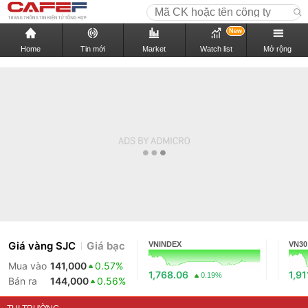
New
Home
Tin mới
Market
Watch list
Mở rộng
Giá vàng SJC
Giá bạc
VNINDEX
VN30
Mua vào
141,000
0.57%
1,768.06
1,91
0.19%
Bán ra
144,000
0.56%