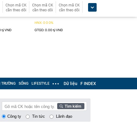
Chọn mã CK
Chọn mã CK
Chọn mã CK
cần theo dõi
cần theo dõi
cần theo dõi
Dữ liệu
F INDEX
Ị TRƯỜNG
SỐNG
LIFESTYLE
Công ty
Tin tức
Lãnh đạo