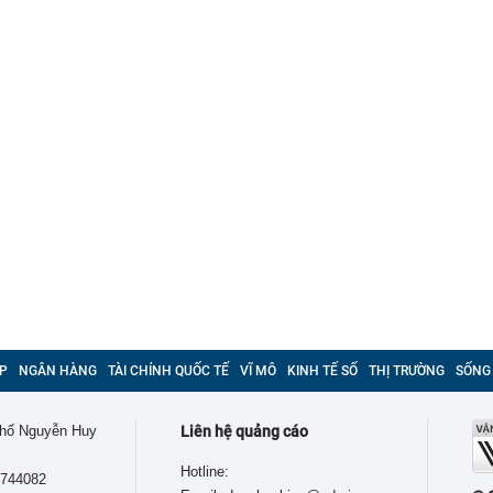
P
NGÂN HÀNG
TÀI CHÍNH QUỐC TẾ
VĨ MÔ
KINH TẾ SỐ
THỊ TRƯỜNG
SỐNG
 phố Nguyễn Huy
Liên hệ quảng cáo
Hotline:
9744082