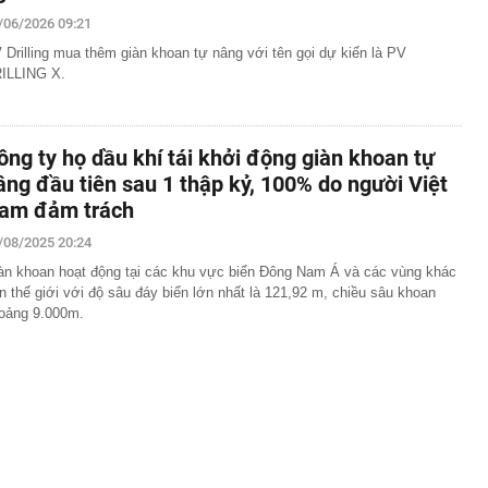
/06/2026 09:21
về đợt nắng nóng gay gắt kéo dài nhiều ngày ở miền Bắc
 Drilling mua thêm giàn khoan tự nâng với tên gọi dự kiến là PV
 khám xét nơi ở của Ngô Thùy Linh SN 1979 liên quan
ơn 7 tỷ đồng
ILLING X.
m danh tính trọng tài bắt trận Việt Nam - Campuchia
sang tay chuỗi 30 siêu thị, chấp nhận mất 'mỏ vàng'
ông ty họ dầu khí tái khởi động giàn khoan tự
ết quả XSMB hôm nay thứ bảy ngày 8/8/2026
âng đầu tiên sau 1 thập kỷ, 100% do người Việt
hàng của Phùn Thị Thủy SN 1988, phát hiện loạt bao tải
am đảm trách
hả nghi: Lời khai của chủ kho hé lộ điều gì?
anh số bán hàng của Rheinmetall tăng mạnh?
/08/2025 20:24
uổi nghỉ hưu với sĩ quan quân đội
àn khoan hoạt động tại các khu vực biển Đông Nam Á và các vùng khác
ên thế giới với độ sâu đáy biển lớn nhất là 121,92 m, chiều sâu khoan
 nên trồng một chậu cây tía tô trong nhà
oảng 9.000m.