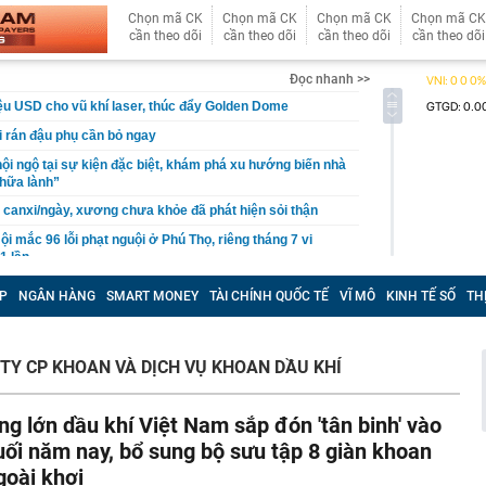
Chọn mã CK
Chọn mã CK
Chọn mã CK
Chọn mã CK
cần theo dõi
cần theo dõi
cần theo dõi
cần theo dõi
Đọc nhanh >>
iệu USD cho vũ khí laser, thúc đẩy Golden Dome
hi rán đậu phụ cần bỏ ngay
hội ngộ tại sự kiện đặc biệt, khám phá xu hướng biến nhà
hữa lành”
i canxi/ngày, xương chưa khỏe đã phát hiện sỏi thận
ội mắc 96 lỗi phạt nguội ở Phú Thọ, riêng tháng 7 vi
1 lần
u cho Xuân Son
P
NGÂN HÀNG
SMART MONEY
TÀI CHÍNH QUỐC TẾ
VĨ MÔ
KINH TẾ SỐ
TH
 rộng mỏ đất hiếm lớn nhất thế giới thêm 50%, nhưng
họ chưa bao giờ là số lượng
s bất ổn
TY CP KHOAN VÀ DỊCH VỤ KHOAN DẦU KHÍ
 khởi tố chủ hộ kinh doanh Nguyễn Văn Chung
 Xổ số Power 6/55 - Kết quả xổ số Vietlott hôm nay
ng lớn dầu khí Việt Nam sắp đón 'tân binh' vào
uối năm nay, bổ sung bộ sưu tập 8 giàn khoan
a hay Mỹ, "quán quân" sử dụng điện từ năng lượng hạt
goài khơi
gia nào?