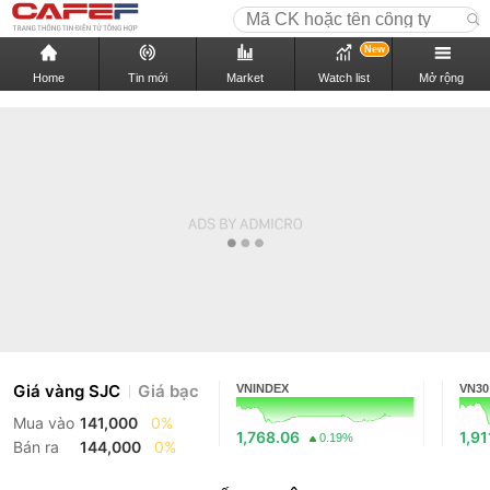
New
Home
Tin mới
Market
Watch list
Mở rộng
Giá vàng SJC
Giá bạc
VNINDEX
VN30
Mua vào
141,000
0%
1,768.06
1,91
0.19%
Bán ra
144,000
0%