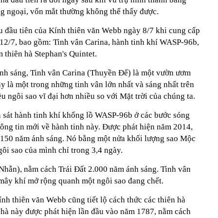
ng ngoại, vốn mắt thường không thể thấy được.
 đầu tiên của Kính thiên văn Webb ngày 8/7 khi cung cấp
12/7, bao gồm: Tinh vân Carina, hành tinh khí WASP-96b,
 thiên hà Stephan's Quintet.
nh sáng, Tinh vân Carina (Thuyền Để) là một vườn ươm
ây là một trong những tinh vân lớn nhất và sáng nhất trên
ều ngôi sao vĩ đại hơn nhiều so với Mặt trời của chúng ta.
 sát hành tinh khí khổng lồ WASP-96b ở các bước sóng
thông tin mới về hành tinh này. Được phát hiện năm 2014,
150 năm ánh sáng. Nó bằng một nửa khối lượng sao Mộc
ôi sao của mình chỉ trong 3,4 ngày.
Nhẫn), nằm cách Trái Đất 2.000 năm ánh sáng. Tinh vân
mây khí mở rộng quanh một ngôi sao đang chết.
ính thiên văn Webb cũng tiết lộ cách thức các thiên hà
 hà này được phát hiện lần đầu vào năm 1787, nằm cách