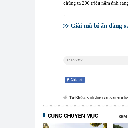
chúng ta 290 triệu năm ánh sán
.
Giải mã bí ẩn đằng s
Theo
VOV
Chia sẻ
kính thiên văn,
camera hồ
Từ Khóa:
CÙNG CHUYÊN MỤC
XEM