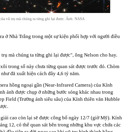
của vũ trụ mà chúng ta từng ghi lại được. Ảnh: NASA
ra ở Nhà Trắng trong một sự kiện phối hợp với người điều
 trụ mà chúng ta từng ghi lại được", ông Nelson cho hay.
 xôi trong số này chưa từng quan sát được trước đó. Chòm
 như đã xuất hiện cách đây 4,6 tỷ năm.
mera hồng ngoại gần (Near-Infrared Camera) của Kính
ình ảnh được chụp ở những bước sóng khác nhau trong
ep Field (Trường ảnh siêu sâu) của Kính thiên văn Hubble
ược.
iải cao còn lại sẽ được công bố ngày 12/7 (giờ Mỹ). Kính
háng 12, có thể quan sát bên trong những khu vực chứa các
 hà đầu tiên ra đời ngay sau khi vũ trụ hình thành bằng