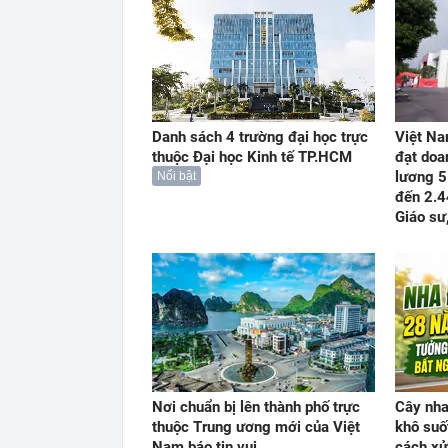
Danh sách 4 trường đại học trực
Việt Na
thuộc Đại học Kinh tế TP.HCM
đạt doa
lương 5
Nổi bật
đến 2.4
Giáo sư
Nơi chuẩn bị lên thành phố trực
Cây nha
thuộc Trung ương mới của Việt
khô suố
Nam báo tin vui
cách xử