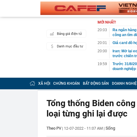
MỚI NHẤT!
20:03
Ra ngân hàng 
Bảng giá điện tử
công an tìm đ
20:01
Giá card đồ h
Danh mục đầu tư
20:00
Iran: Mở lại 
trước chiến t
19:59
Trước 31/8/20
doanh nghiệp 
19:49
Chuyên gia Ph
Campuchia
XÃ HỘI
CHỨNG KHOÁN
BẤT ĐỘNG SẢN
DOANH NGHIỆ
19:40
Đem đấu giá b
Mất hết hóa đ
Tổng thống Biden công 
19:37
Khánh Sky, Vu
gây náo loạn 
loại từng ghi lại được
19:37
Lý do tên lửa
Ukraine
Sống
Theo PV
|
12-07-2022 - 11:07 AM
19:37
|
Nơi chuẩn bị 
báo tin vui