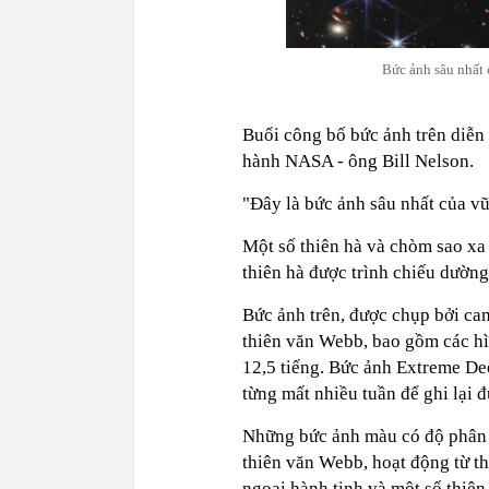
Bức ảnh sâu nhất 
Buổi công bố bức ảnh trên diễn 
hành NASA - ông Bill Nelson.
"Đây là bức ảnh sâu nhất của vũ
Một số thiên hà và chòm sao xa
thiên hà được trình chiếu dường
Bức ảnh trên, được chụp bởi ca
thiên văn Webb, bao gồm các h
12,5 tiếng. Bức ảnh Extreme De
từng mất nhiều tuần để ghi lại đ
Những bức ảnh màu có độ phân g
thiên văn Webb, hoạt động từ t
ngoại hành tinh và một số thiên