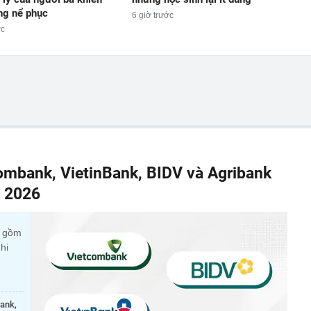
ng nể phục
6 giờ trước
ớc
combank, VietinBank, BIDV và Agribank
m 2026
c gồm
hi
bank,