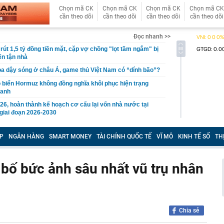
Chọn mã CK
Chọn mã CK
Chọn mã CK
Chọn mã CK
cần theo dõi
cần theo dõi
cần theo dõi
cần theo dõi
Đọc nhanh >>
rút 1,5 tỷ đồng tiền mặt, cặp vợ chồng "lọt tầm ngắm" bị
ến tận nhà
ọa dậy sóng ở châu Á, game thủ Việt Nam có “dính bão”?
eo biển Hormuz không đồng nghĩa khôi phục hiện trạng
ranh
26, hoàn thành kế hoạch cơ cấu lại vốn nhà nước tại
giai đoạn 2026-2030
an Anh Tú: Việt Nam không nên vội vàng trước
P
NGÂN HÀNG
SMART MONEY
TÀI CHÍNH QUỐC TẾ
VĨ MÔ
KINH TẾ SỐ
TH
ộ trang sức kim cương 25 tỷ của bà Trương Mỹ Lan:
ơn nhưng món đắt nhất giá 9,4 tỷ
bố bức ảnh sâu nhất vũ trụ nhân
a Quạt và Hồ Văn Khoa bị khởi tố sau loạt livestream
mạng xã hội
 đạn đạo Nga liên tục xuyên thủng lưới phòng không
lên thành phố trực thuộc Trung ương mới của Việt Nam
Chia sẻ