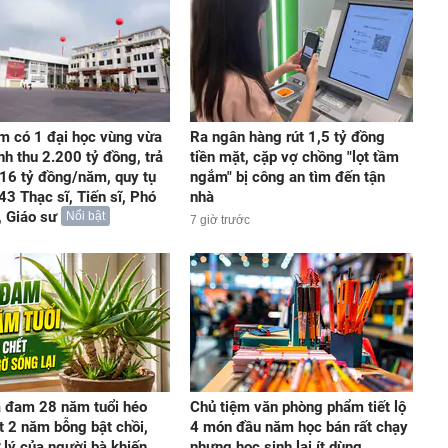
m có 1 đại học vùng vừa
Ra ngân hàng rút 1,5 tỷ đồng
nh thu 2.200 tỷ đồng, trả
tiền mặt, cặp vợ chồng "lọt tầm
16 tỷ đồng/năm, quy tụ
ngắm" bị công an tìm đến tận
43 Thạc sĩ, Tiến sĩ, Phó
nhà
, Giáo sư
Nổi bật
7 giờ trước
 đam 28 năm tuổi héo
Chủ tiệm văn phòng phẩm tiết lộ
t 2 năm bỗng bật chồi,
4 món đầu năm học bán rất chạy
 lý của người bà khiến
nhưng học sinh lại ít dùng