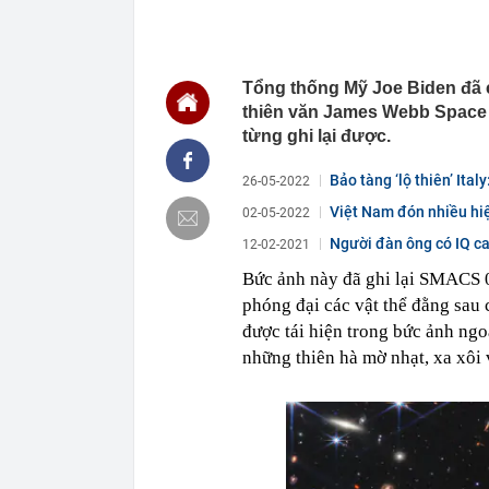
19:28
Vì sao Trường
19:23
Lãi suất ngân
MB, Sacomban
Tổng thống Mỹ Joe Biden đã 
19:21
Cây nha đam 2
lý của người 
thiên văn James Webb Space v
từng ghi lại được.
19:10
Thái Lan: Nam
19:10
Chủ tiệm văn 
Bảo tàng ‘lộ thiên’ Ita
26-05-2022
nhưng học sinh
Việt Nam đón nhiều hiệ
19:00
XSMB 7/8 - Kế
02-05-2022
18:57
Tài khoản ng
Người đàn ông có IQ ca
12-02-2021
triệu đồng
Bức ảnh này đã ghi lại SMACS 
18:50
Vì sao phở Hà
phóng đại các vật thể đằng sau 
18:50
Cách Trung Qu
được tái hiện trong bức ảnh ng
18:45
Công an xác mi
những thiên hà mờ nhạt, xa xôi v
điểm làm CC
18:45
Phát hiện số v
gia đình