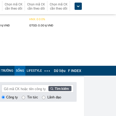
Chọn mã CK
Chọn mã CK
Chọn mã CK
cần theo dõi
cần theo dõi
cần theo dõi
Dữ liệu
F INDEX
Ị TRƯỜNG
SỐNG
LIFESTYLE
Công ty
Tin tức
Lãnh đạo