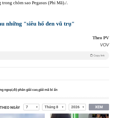
g trong chòm sao Pegasus (Phi Mã)./.
au những "siêu hố đen vũ trụ"
Theo PV
VOV
Copy link
ng ngoại,
độ phân giải cao,
giải mã bí ẩn
XEM
 THEO NGÀY