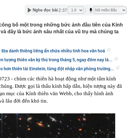
 Giang có biệt danh 'Mười Khó'?
2:37
Nghe đọc bài
 hàng 7/8 tại Agribank, Vietcombank, BIDV, VietinBank,
k, HDBank,...
công bố một trong những bức ảnh đầu tiên của Kính
8 năm tuổi héo khô suốt 2 năm bỗng bật chồi, cách xử
bà khiến dân mạng nể phục
à đây là bức ảnh sâu nhất của vũ trụ mà chúng ta
 sinh nổ súng đoạt mạng nhiều giáo viên và bạn học
phòng phẩm tiết lộ 4 món đầu năm học bán rất chạy
ly: Địa danh thiêng liêng ẩn chứa nhiều tinh hoa văn hoá
 lại ít dùng
n tượng thiên văn kỳ thú trong tháng 5, ngay đêm nay là...
t quả xổ số miền Bắc hôm nay thứ Sáu ngày 7/8/2026
ân hàng chưa từng được sử dụng bất ngờ có số dư 100
o hơn thiên tài Einstein, từng đột nhập văn phòng trường...
0723 - chùm các thiên hà hoạt động như một tấm kính
 Nội hay bán hết trước giờ trưa?
chúng. Được gọi là thấu kính hấp dẫn, hiện tượng này đã
ốc xử lý 'anh hùng bàn phím' bôi nhọ, xúc phạm cá nhân
oạn mục của Kính thiên văn Webb, cho thấy hình ảnh
nh cọc tiền tổng giá trị 80.000.000 đồng bị bỏ lại ở địa
à lâu đời đến khó tin.
CD
àng trị giá hơn 262 tỷ đồng khi đi dạo trên khu đất của