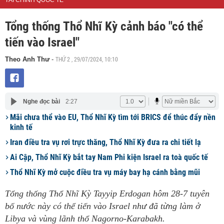
TÀI CHÍNH QUỐC TẾ
Tổng thống Thổ Nhĩ Kỳ cảnh báo "có thể
tiến vào Israel"
THỨ 2 , 29/07/2024, 10:10
Theo Anh Thư
-
Nghe đọc bài
2:27
Mãi chưa thể vào EU, Thổ Nhĩ Kỳ tìm tới BRICS để thúc đẩy nền
kinh tế
Iran điều tra vụ rơi trực thăng, Thổ Nhĩ Kỳ đưa ra chi tiết lạ
Ai Cập, Thổ Nhĩ Kỳ bắt tay Nam Phi kiện Israel ra toà quốc tế
Thổ Nhĩ Kỳ mở cuộc điều tra vụ máy bay hạ cánh bằng mũi
Tổng thống Thổ Nhĩ Kỳ Tayyip Erdogan hôm 28-7 tuyên
bố nước này có thể tiến vào Israel như đã từng làm ở
Libya và vùng lãnh thổ Nagorno-Karabakh.