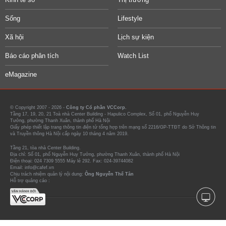
Sống
Lifestyle
Xã hội
Lịch sự kiện
Báo cáo phân tích
Watch List
eMagazine
© Copyright 2007 - 2026 -
Công ty Cổ phần VCCorp.
Tầng 17, 19, 20, 21 Toà nhà Center Building - Hapulico Complex, Số 01, phố Nguyễn Huy
Tưởng, phường Thanh Xuân, thành phố Hà Nội
Giấy phép thiết lập trang thông tin điện tử tổng hợp trên mạng số 2216/GP-TTĐT do Sở Thông tin
và Truyền thông Hà Nội cấp ngày 10 tháng 4 năm 2019.
Tầng 21, tòa nhà Center Building.
Địa chỉ: Số 01, phố Nguyễn Huy Tưởng, phường Thanh Xuân, thành phố Hà Nội
Điện thoại: 024 7309 5555 Máy lẻ 292. Fax: 024-39744082
Email: info@cafef.vn
Chịu trách nhiệm quản lý nội dung:
Ông Nguyễn Thế Tân
Hỗ trợ quảng cáo :