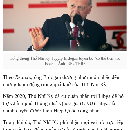
Tổng thống Thổ Nhĩ Kỳ Tayyip Erdogan tuyên bố "có thể tiến vào
Israel"- Ảnh: REUTERS
Theo
Reuters,
ông Erdogan dường như muốn nhắc đến
những hành động trong quá khứ của Thổ Nhĩ Kỳ.
Năm 2020, Thổ Nhĩ Kỳ đã cử quân nhân tới Libya để hỗ
trợ Chính phủ Thống nhất Quốc gia (GNU) Libya, là
chính quyền được Liên Hiệp Quốc công nhận.
Trong khi đó, Thổ Nhĩ Kỳ phủ nhận mọi vai trò trực tiếp
trong các hoạt động quân sự của Azerbaijan tại Nagorno-