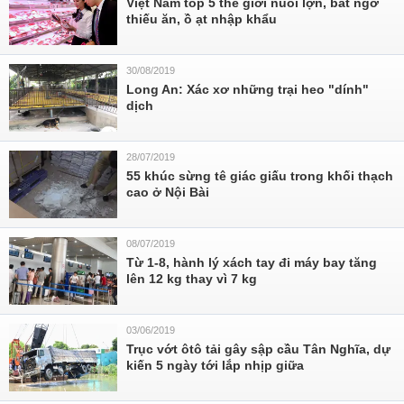
Việt Nam top 5 thế giới nuôi lợn, bất ngờ
thiếu ăn, ồ ạt nhập khẩu
30/08/2019
Long An: Xác xơ những trại heo "dính"
dịch
28/07/2019
55 khúc sừng tê giác giấu trong khối thạch
cao ở Nội Bài
08/07/2019
Từ 1-8, hành lý xách tay đi máy bay tăng
lên 12 kg thay vì 7 kg
03/06/2019
Trục vớt ôtô tải gây sập cầu Tân Nghĩa, dự
kiến 5 ngày tới lắp nhịp giữa