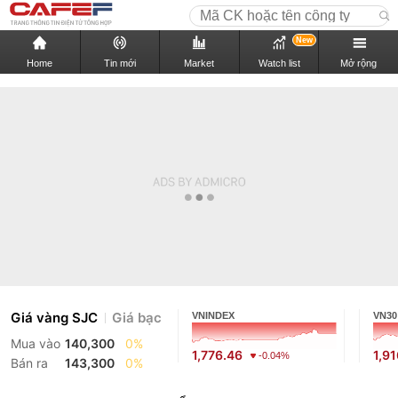
New
Home
Tin mới
Market
Watch list
Mở rộng
Giá vàng SJC
Giá bạc
VNINDEX
VN30
Mua vào
140,300
0%
1,776.46
1,9
-0.04%
Bán ra
143,300
0%