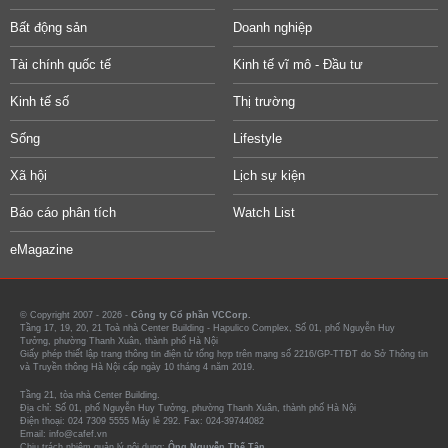
Bất động sản
Doanh nghiệp
Tài chính quốc tế
Kinh tế vĩ mô - Đầu tư
Kinh tế số
Thị trường
Sống
Lifestyle
Xã hội
Lịch sự kiện
Báo cáo phân tích
Watch List
eMagazine
© Copyright 2007 - 2026 -
Công ty Cổ phần VCCorp.
Tầng 17, 19, 20, 21 Toà nhà Center Building - Hapulico Complex, Số 01, phố Nguyễn Huy
Tưởng, phường Thanh Xuân, thành phố Hà Nội
Giấy phép thiết lập trang thông tin điện tử tổng hợp trên mạng số 2216/GP-TTĐT do Sở Thông tin
và Truyền thông Hà Nội cấp ngày 10 tháng 4 năm 2019.
Tầng 21, tòa nhà Center Building.
Địa chỉ: Số 01, phố Nguyễn Huy Tưởng, phường Thanh Xuân, thành phố Hà Nội
Điện thoại: 024 7309 5555 Máy lẻ 292. Fax: 024-39744082
Email: info@cafef.vn
Chịu trách nhiệm quản lý nội dung:
Ông Nguyễn Thế Tân