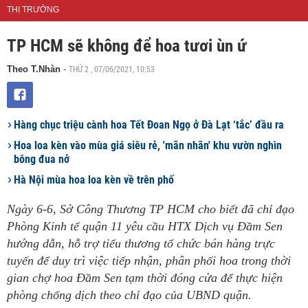
THỊ TRƯỜNG
TP HCM sẽ không để hoa tươi ùn ứ
THỨ 2 , 07/06/2021, 10:53
Theo T.Nhàn
-
Hàng chục triệu cành hoa Tết Đoan Ngọ ở Đà Lạt ‘tắc’ đầu ra
Hoa loa kèn vào mùa giá siêu rẻ, 'mãn nhãn' khu vườn nghìn
bông đua nở
Hà Nội mùa hoa loa kèn về trên phố
Ngày 6-6, Sở Công Thương TP HCM cho biết đã chỉ đạo
Phòng Kinh tế quận 11 yêu cầu HTX Dịch vụ Đầm Sen
hướng dẫn, hỗ trợ tiểu thương tổ chức bán hàng trực
tuyến để duy trì việc tiếp nhận, phân phối hoa trong thời
gian chợ hoa Đầm Sen tạm thời đóng cửa để thực hiện
phòng chống dịch theo chỉ đạo của UBND quận.