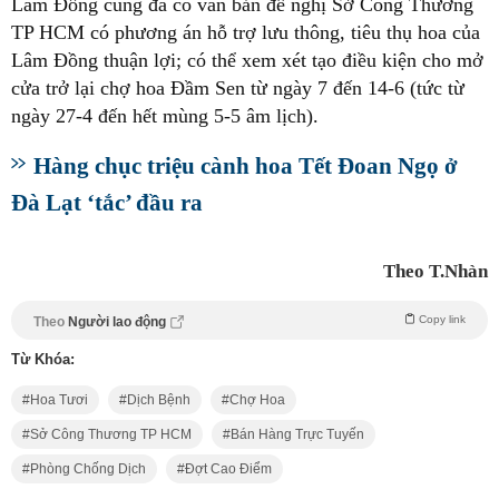
Lâm Đồng cũng đã có văn bản đề nghị Sở Công Thương
TP HCM có phương án hỗ trợ lưu thông, tiêu thụ hoa của
Lâm Đồng thuận lợi; có thể xem xét tạo điều kiện cho mở
cửa trở lại chợ hoa Đầm Sen từ ngày 7 đến 14-6 (tức từ
ngày 27-4 đến hết mùng 5-5 âm lịch).
Hàng chục triệu cành hoa Tết Đoan Ngọ ở
Đà Lạt ‘tắc’ đầu ra
Theo T.Nhàn
Copy link
Theo
Người lao động
Từ Khóa:
Hoa Tươi
Dịch Bệnh
Chợ Hoa
Sở Công Thương TP HCM
Bán Hàng Trực Tuyến
Phòng Chống Dịch
Đợt Cao Điểm