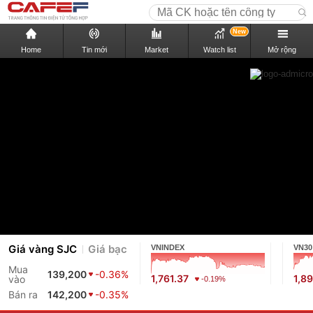
New
Home
Tin mới
Market
Watch list
Mở rộng
Giá vàng SJC
Giá bạc
VNINDEX
VN30
Mua
139,200
-0.36%
1,761.37
1,8
vào
-0.19%
Bán ra
142,200
-0.35%