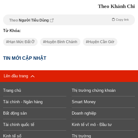
Theo Khánh Chi
Copy link
Theo
Người Tiêu Dùng
Từ Khóa:
Hạn Mức Đất Ở
Huyện Bình Chánh
Huyện Cần Giờ
TIN MỚI CẬP NHẬT
Lên đầu trang
Trang chủ
Thị trường chứng khoán
Tài chính - Ngân hàng
Smart Money
Bất động sản
Doanh nghiệp
Tài chính quốc tế
Kinh tế vĩ mô - Đầu tư
Kinh tế số
Thị trường