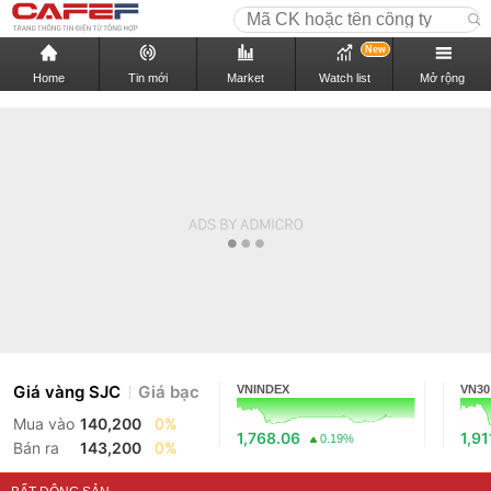
New
Home
Tin mới
Market
Watch list
Mở rộng
Giá vàng SJC
Giá bạc
VNINDEX
VN30
Mua vào
140,200
0%
1,768.06
1,91
0.19%
Bán ra
143,200
0%