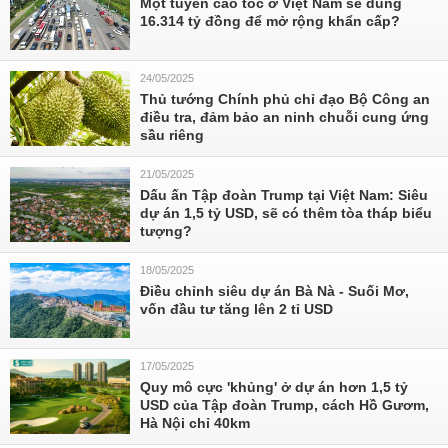
Một tuyến cao tốc ở Việt Nam sẽ dùng
16.314 tỷ đồng để mở rộng khẩn cấp?
24/05/2025
Thủ tướng Chính phủ chỉ đạo Bộ Công an
điều tra, đảm bảo an ninh chuỗi cung ứng
sầu riêng
21/05/2025
Dấu ấn Tập đoàn Trump tại Việt Nam: Siêu
dự án 1,5 tỷ USD, sẽ có thêm tòa tháp biểu
tượng?
18/05/2025
Điều chỉnh siêu dự án Bà Nà - Suối Mơ,
vốn đầu tư tăng lên 2 tỉ USD
17/05/2025
Quy mô cực 'khủng' ở dự án hơn 1,5 tỷ
USD của Tập đoàn Trump, cách Hồ Gươm,
Hà Nội chỉ 40km