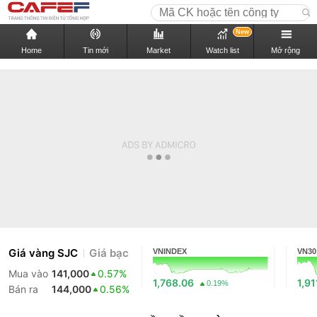
New
Home
Tin mới
Market
Watch list
Mở rộng
Giá vàng SJC
Giá bạc
VNINDEX
VN30
Mua vào
141,000
0.57%
1,768.06
1,91
0.19%
Bán ra
144,000
0.56%