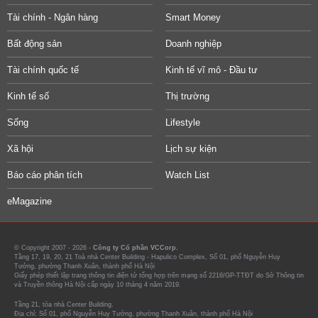
Tài chính - Ngân hàng
Smart Money
Bất động sản
Doanh nghiệp
Tài chính quốc tế
Kinh tế vĩ mô - Đầu tư
Kinh tế số
Thị trường
Sống
Lifestyle
Xã hội
Lịch sự kiện
Báo cáo phân tích
Watch List
eMagazine
© Copyright 2007 - 2026 -
Công ty Cổ phần VCCorp.
Tầng 17, 19, 20, 21 Toà nhà Center Building - Hapulico Complex, Số 01, phố Nguyễn Huy
Tưởng, phường Thanh Xuân, thành phố Hà Nội
Giấy phép thiết lập trang thông tin điện tử tổng hợp trên mạng số 2216/GP-TTĐT do Sở Thông tin
và Truyền thông Hà Nội cấp ngày 10 tháng 4 năm 2019.
Tầng 21, tòa nhà Center Building.
Địa chỉ: Số 01, phố Nguyễn Huy Tưởng, phường Thanh Xuân, thành phố Hà Nội