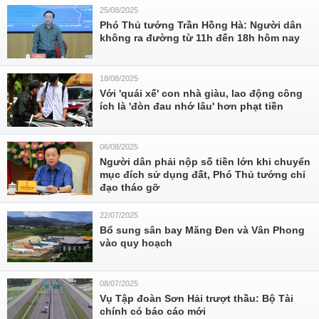
25/08/2025
Phó Thủ tướng Trần Hồng Hà: Người dân
không ra đường từ 11h đến 18h hôm nay
18/08/2025
Với 'quái xế' con nhà giàu, lao động công
ích là 'đòn đau nhớ lâu' hơn phạt tiền
06/08/2025
Người dân phải nộp số tiền lớn khi chuyển
mục đích sử dụng đất, Phó Thủ tướng chỉ
đạo tháo gỡ
22/07/2025
Bổ sung sân bay Măng Đen và Vân Phong
vào quy hoạch
08/07/2025
Vụ Tập đoàn Sơn Hải trượt thầu: Bộ Tài
chính có báo cáo mới