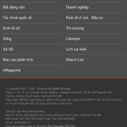
Bất động sản
Doanh nghiệp
Tài chính quốc tế
Kinh tế vĩ mô - Đầu tư
Kinh tế số
Thị trường
Sống
Lifestyle
Xã hội
Lịch sự kiện
Báo cáo phân tích
Watch List
eMagazine
© Copyright 2007 - 2026 -
Công ty Cổ phần VCCorp.
Tầng 17, 19, 20, 21 Toà nhà Center Building - Hapulico Complex, Số 01, phố Nguyễn Huy
Tưởng, phường Thanh Xuân, thành phố Hà Nội
Giấy phép thiết lập trang thông tin điện tử tổng hợp trên mạng số 2216/GP-TTĐT do Sở Thông tin
và Truyền thông Hà Nội cấp ngày 10 tháng 4 năm 2019.
Tầng 21, tòa nhà Center Building.
Địa chỉ: Số 01, phố Nguyễn Huy Tưởng, phường Thanh Xuân, thành phố Hà Nội
Điện thoại: 024 7309 5555 Máy lẻ 292. Fax: 024-39744082
Email: info@cafef.vn
Chịu trách nhiệm quản lý nội dung:
Ông Nguyễn Thế Tân