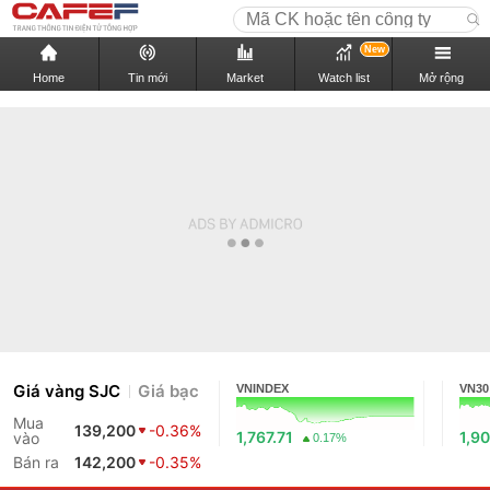
New
Home
Tin mới
Market
Watch list
Mở rộng
Giá vàng SJC
Giá bạc
VNINDEX
VN30
Mua
139,200
-0.36%
1,767.71
1,90
vào
0.17%
Bán ra
142,200
-0.35%