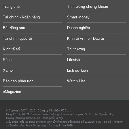
Trang chủ
Thị trường chứng khoán
Tài chính - Ngân hàng
Smart Money
Bất động sản
Doanh nghiệp
Tài chính quốc tế
Kinh tế vĩ mô - Đầu tư
Kinh tế số
Thị trường
Sống
Lifestyle
Xã hội
Lịch sự kiện
Báo cáo phân tích
Watch List
eMagazine
© Copyright 2007 - 2026 -
Công ty Cổ phần VCCorp.
Tầng 17, 19, 20, 21 Toà nhà Center Building - Hapulico Complex, Số 01, phố Nguyễn Huy
Tưởng, phường Thanh Xuân, thành phố Hà Nội
Giấy phép thiết lập trang thông tin điện tử tổng hợp trên mạng số 2216/GP-TTĐT do Sở Thông tin
và Truyền thông Hà Nội cấp ngày 10 tháng 4 năm 2019.