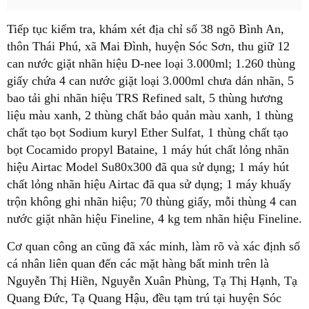
Tiếp tục kiểm tra, khám xét địa chỉ số 38 ngõ Bình An,
thôn Thái Phú, xã Mai Đình, huyện Sóc Sơn, thu giữ 12
can nước giặt nhãn hiệu D-nee loại 3.000ml; 1.260 thùng
giấy chứa 4 can nước giặt loại 3.000ml chưa dán nhãn, 5
bao tải ghi nhãn hiệu TRS Refined salt, 5 thùng hương
liệu màu xanh, 2 thùng chất bảo quản màu xanh, 1 thùng
chất tạo bọt Sodium kuryl Ether Sulfat, 1 thùng chất tạo
bọt Cocamido propyl Bataine, 1 máy hút chất lỏng nhãn
hiệu Airtac Model Su80x300 đã qua sử dụng; 1 máy hút
chất lỏng nhãn hiệu Airtac đã qua sử dụng; 1 máy khuấy
trộn không ghi nhãn hiệu; 70 thùng giấy, mỗi thùng 4 can
nước giặt nhãn hiệu Fineline, 4 kg tem nhãn hiệu Fineline.
Cơ quan công an cũng đã xác minh, làm rõ và xác định số
cá nhân liên quan đến các mặt hàng bất minh trên là
Nguyễn Thị Hiền, Nguyễn Xuân Phùng, Tạ Thị Hạnh, Tạ
Quang Đức, Tạ Quang Hậu, đều tạm trú tại huyện Sóc