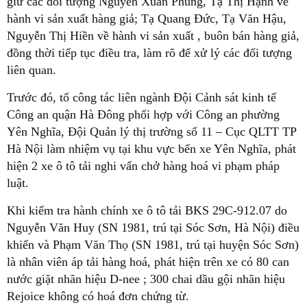
giữ các đối tượng Nguyễn Xuân Phùng, Tạ Thị Hạnh về
hành vi sản xuất hàng giả; Tạ Quang Đức, Tạ Văn Hậu,
Nguyễn Thị Hiền về hành vi sản xuất , buôn bán hàng giả,
đồng thời tiếp tục điều tra, làm rõ để xử lý các đối tượng
liên quan.
Trước đó, tổ công tác liên ngành Đội Cảnh sát kinh tế
Công an quận Hà Đông phối hợp với Công an phường
Yên Nghĩa, Đội Quản lý thị trường số 11 – Cục QLTT TP
Hà Nội làm nhiệm vụ tại khu vực bến xe Yên Nghĩa, phát
hiện 2 xe ô tô tải nghi vấn chở hàng hoá vi phạm pháp
luật.
Khi kiểm tra hành chính xe ô tô tải BKS 29C-912.07 do
Nguyễn Văn Huy (SN 1981, trú tại Sóc Sơn, Hà Nội) điều
khiển và Phạm Văn Thọ (SN 1981, trú tại huyện Sóc Sơn)
là nhân viên áp tải hàng hoá, phát hiện trên xe có 80 can
nước giặt nhãn hiệu D-nee ; 300 chai dầu gội nhãn hiệu
Rejoice không có hoá đơn chứng từ.