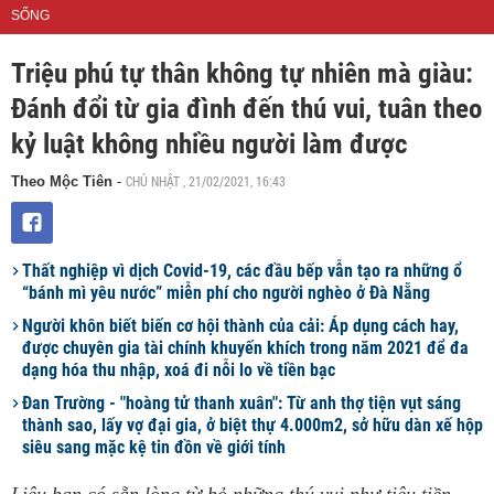
SỐNG
Triệu phú tự thân không tự nhiên mà giàu:
Đánh đổi từ gia đình đến thú vui, tuân theo
kỷ luật không nhiều người làm được
CHỦ NHẬT , 21/02/2021, 16:43
Theo Mộc Tiên
-
Thất nghiệp vì dịch Covid-19, các đầu bếp vẫn tạo ra những ổ
“bánh mì yêu nước” miễn phí cho người nghèo ở Đà Nẵng
Người khôn biết biến cơ hội thành của cải: Áp dụng cách hay,
được chuyên gia tài chính khuyến khích trong năm 2021 để đa
dạng hóa thu nhập, xoá đi nỗi lo về tiền bạc
Đan Trường - "hoàng tử thanh xuân": Từ anh thợ tiện vụt sáng
thành sao, lấy vợ đại gia, ở biệt thự 4.000m2, sở hữu dàn xế hộp
siêu sang mặc kệ tin đồn về giới tính