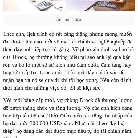
Ảnh minh họa.
Theo anh, lịch trình đó rất căng thẳng nhưng mong muốn
đạt được tầm cao mới về mặt tài chính và nghề nghiệp đã
thúc đẩy anh tiếp tục cố gắng. Về phần gia đình và bạn bè
của Drock, họ thường không hiểu tại sao anh lại quá bận
rộn và bỏ lỡ một số sự kiện như đám cưới, đám tang hay
họp lớp cấp ba. Drock nói: "Tôi biết đây chỉ là vấn đề
ngắn hạn và nó sẽ qua đi khi tôi học xong. Nếu còn dành
thời gian cho những việc đó, tôi sẽ kiệt sức".
Với mỗi bằng cấp mới, vợ chồng Drock đã thương lượng
để được thăng chức và tăng lương. Vợ của anh hiện đang
học tiếp lên tiến sĩ. Thời điểm hiện tại, tổng thu nhập của
họ đạt mức 300.000 USD/năm. Nhờ tuân theo "kỷ luật
thép" họ đang dần đạt được mục tiêu tự do tài chính năm