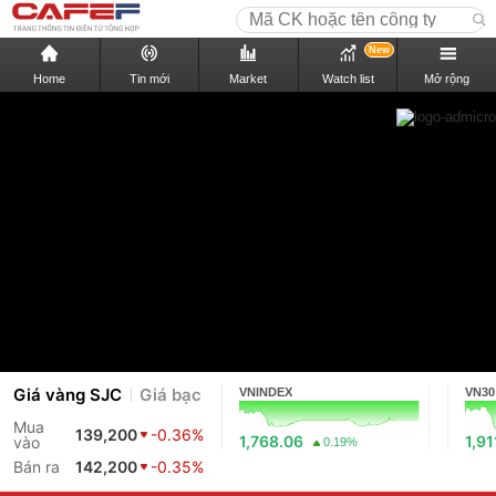
New
Home
Tin mới
Market
Watch list
Mở rộng
Giá vàng SJC
Giá bạc
VNINDEX
VN30
Mua
139,200
-0.36%
1,768.06
1,91
vào
0.19%
Bán ra
142,200
-0.35%