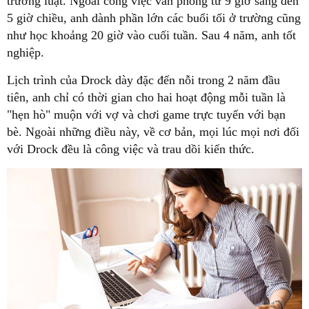
trường luật. Ngoài công việc văn phòng từ 9 giờ sáng đến
5 giờ chiều, anh dành phần lớn các buổi tối ở trường cũng
như học khoảng 20 giờ vào cuối tuần. Sau 4 năm, anh tốt
nghiệp.
Lịch trình của Drock dày đặc đến nỗi trong 2 năm đầu
tiên, anh chỉ có thời gian cho hai hoạt động mỗi tuần là
"hẹn hò" muộn với vợ và chơi game trực tuyến với bạn
bè. Ngoài những điều này, về cơ bản, mọi lúc mọi nơi đối
với Drock đều là công việc và trau dồi kiến thức.