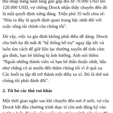
thu nhập hàng năm tăng gần gấp đôi từ 70.000 USD lên
120.000 USD, vợ chồng Drock nhận thấy chuyển đến đó
là một quyết định xứng đáng. Triệu phú 35 tuổi chia sẻ:
"Hóa ra đây là quyết định quan trọng bậc nhất đối với
cuộc sống tài chính của chúng tôi".
Dù vậy, việc xa gia đình không phải điều dễ dàng. Drock
cho biết họ đã mất đi "hệ thống hỗ trợ" ngay lập tức và
luôn tìm cách để giữ liên lạc thường xuyên để tình cảm
gia đình, bạn bè không bị ảnh hưởng. Anh nói thêm:
"Ngoài những thành viên và bạn bè thân thuộc nhất, hầu
như chẳng có ai muốn đến thăm chúng tôi vì ở quá xa.
Các buổi tụ tập đã trở thành một điều xa xỉ. Đó là thứ mà
chúng tôi phải đánh đổi".
2. Từ bỏ các thú vui khác
Một thời gian ngắn sau khi chuyển đến nơi ở mới, vợ của
Drock bắt đầu chương trình thạc sĩ còn anh đăng ký vào