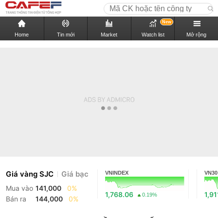
New
Home
Tin mới
Market
Watch list
Mở rộng
Giá vàng SJC
Giá bạc
VNINDEX
VN30
Mua vào
141,000
0%
1,768.06
1,91
0.19%
Bán ra
144,000
0%