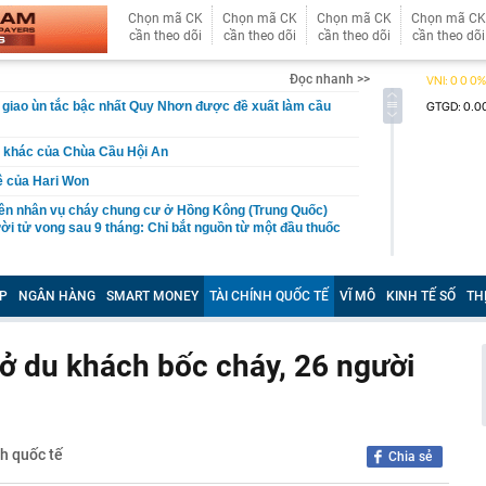
Chọn mã CK
Chọn mã CK
Chọn mã CK
Chọn mã CK
cần theo dõi
cần theo dõi
cần theo dõi
cần theo dõi
Đọc nhanh >>
 giao ùn tắc bậc nhất Quy Nhơn được đề xuất làm cầu
i khác của Chùa Cầu Hội An
ê của Hari Won
ên nhân vụ cháy chung cư ở Hồng Kông (Trung Quốc)
ời tử vong sau 9 tháng: Chỉ bắt nguồn từ một đầu thuốc
xuất cảnh với chủ hộ kinh doanh Trang Dương
P
NGÂN HÀNG
SMART MONEY
TÀI CHÍNH QUỐC TẾ
VĨ MÔ
KINH TẾ SỐ
TH
g 7 Âm lịch, 3 con giáp này vẫn được Thần tài che chở,
ân cuộc đời
iết lộ: 6 loại cá biển giá bình dân, người không biết hay
ở du khách bốc cháy, 26 người
 sành lại thích mua
o triển khai loạt ưu đãi tháng 8, giá Omoda C5 từ 459,1
àng nhiều gia đình không còn lát kín sân bằng gạch? 2
nh quốc tế
mát vừa thoát nước tốt đang dần trở thành xu hướng
Chia sẻ