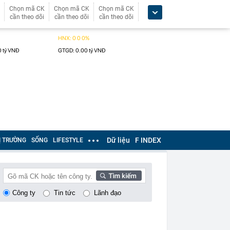
Chọn mã CK
Chọn mã CK
Chọn mã CK
cần theo dõi
cần theo dõi
cần theo dõi
Dữ liệu
F INDEX
Ị TRƯỜNG
SỐNG
LIFESTYLE
Công ty
Tin tức
Lãnh đạo