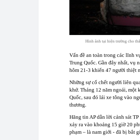
Hình ảnh tại hiện trường cho thấ
Vấn đề an toàn trong các lĩnh v
Trung Quốc. Gần đây nhất, vụ n
hôm 21-3 khiến 47 người thiệt 
Những sự cố chết người liên qu
khứ. Tháng 12 năm ngoái, một 
Quốc, sau đó lái xe tông vào ng
thương.
Hãng tin AP dẫn lời cảnh sát T
xảy ra vào khoảng 15 giờ 20 ph
phạm – là nam giới - đã bị bắt g