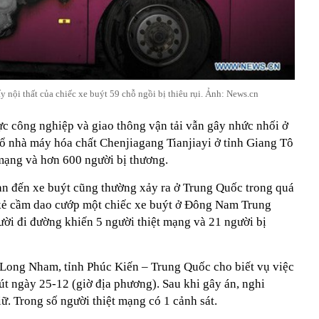
y nội thất của chiếc xe buýt 59 chỗ ngồi bị thiêu rụi. Ảnh: News.cn
ực công nghiệp và giao thông vận tải vẫn gây nhức nhối ở
ổ nhà máy hóa chất Chenjiagang Tianjiayi ở tỉnh Giang Tô
mạng và hơn 600 người bị thương.
an đến xe buýt cũng thường xảy ra ở Trung Quốc trong quá
kẻ cầm dao cướp một chiếc xe buýt ở Đông Nam Trung
ười đi đường khiến 5 người thiệt mạng và 21 người bị
P Long Nham, tỉnh Phúc Kiến – Trung Quốc cho biết vụ việc
út ngày 25-12 (giờ địa phương). Sau khi gây án, nghi
iữ. Trong số người thiệt mạng có 1 cảnh sát.