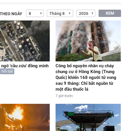
XEM
 THEO NGÀY
 ngờ 'cầu cứu' đồng minh
Công bố nguyên nhân vụ cháy
chung cư ở Hồng Kông (Trung
Nổi bật
Quốc) khiến 168 người tử vong
sau 9 tháng: Chỉ bắt nguồn từ
một đầu thuốc lá
7 giờ trước