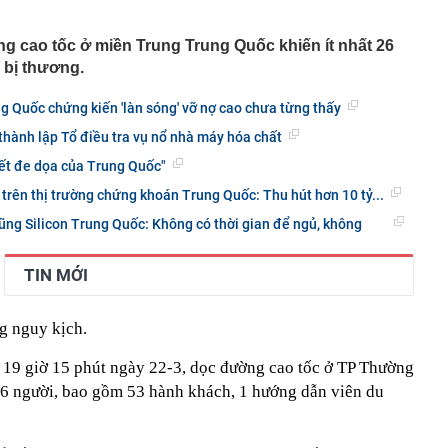
ng mẹ trồng 19 năm bất ngờ “nằm dài” khắp chậu, đến
cũng trầm trồ.
g cao tốc ở miền Trung Trung Quốc khiến ít nhất 26
p 'cá voi' Strategy: ChatGPT giúp tôi kiếm 15 tỷ USD,
 bị thương.
 nhiều hơn robot
gười dùng ChatGPT miễn phí
 Quốc chứng kiến 'làn sóng' vỡ nợ cao chưa từng thấy
o dịch chuyển khoản 89.760.000 đồng từ tài khoản
hành lập Tổ điều tra vụ nổ nhà máy hóa chất
ang tài khoản VietinBank của Lò Thị Ly, công an lập tức
yết đe dọa của Trung Quốc"
p thu là hết nóng, phải đến tiết Xử thử mới thật sự mát
 trên thị trường chứng khoán Trung Quốc: Thu hút hơn 10 tỷ...
ng Silicon Trung Quốc: Không có thời gian để ngủ, không
cao tốc Quảng Ngãi đến Nha Trang thu phí không dừng
y kế, nhiều doanh nghiệp Nhà nước báo lãi nghìn tỷ
TIN MỚI
ụ xe đầu kéo chở nhiều ô tô Lexus bốc cháy trên cao tốc
Phòng
g nguy kịch.
 cho Mr Pips, Shark Bình đang bị điều tra về 3 tội danh
chào bán hơn 11 triệu cổ phiếu chưa được phân phối hết
19 giờ 15 phút ngày 22-3, dọc đường cao tốc ở TP Thường
56 người, bao gồm 53 hành khách, 1 hướng dẫn viên du
ng ra ngân hàng gửi tiết kiệm, cụ ông ngỡ ngàng khi tất