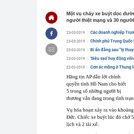
16:29
Cây xương rồ
khi nở hoa ai 
Một vụ cháy xe buýt dọc đườn
16:27
Tỉ phú sáng lậ
người thiệt mạng và 30 người
đừng làm việc
16:21
Tin vui cho n
Các doanh nghiệp Trung
23-03-2019
16:20
Phát hiện gia
Chính phủ Trung Quốc t
23-03-2019
Vietcombank s
xác minh
Bí ẩn đằng sau "lý thu
23-03-2019
16:18
Đừng tưởng Lậ
'Siêu sao' huy động vốn
23-03-2019
mẻ
Cơn ác mộng ở Thung lũ
22-03-2019
16:17
Thêm 5 tuyến 
thể...
từ ngày 14/8
Hãng tin AP dẫn lời chính
16:16
EVN hết lỗ lũ
quyền tỉnh Hồ Nam cho biết
16:16
Hiện trường v
5 trong số những người bị
Hà Nội - Hải 
thương vẫn đang trong tình trạn
16:14
Ngoài rửa tiền
16:13
F88 tiếp tục 
Vụ hỏa hoạn xảy ra vào khoảng 
Đức. Chiếc xe buýt lúc đó chở 
16:12
Mang 6,6 tỷ đồ
cả là tiền giả
lịch và 2 tài xế.