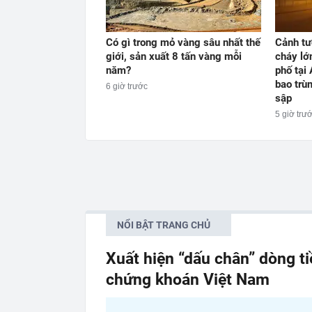
Có gì trong mỏ vàng sâu nhất thế
Cảnh tư
giới, sản xuất 8 tấn vàng mỗi
cháy lớ
năm?
phố tại
bao trù
6 giờ trước
sập
5 giờ trư
NỔI BẬT TRANG CHỦ
Xuất hiện “dấu chân” dòng t
chứng khoán Việt Nam