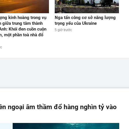
ợng kinh hoàng trong vụ
Nga tấn công cơ sở năng lượng
n giữa trung tâm thành
trọng yếu của Ukraine
 Anh: Khói đen cuồn cuộn
5 giờ trước
m, một phần toà nhà đổ
ớc
iền ngoại âm thầm đổ hàng nghìn tỷ vào