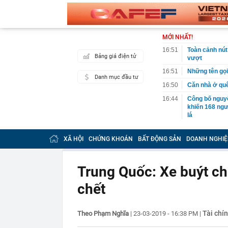
MỚI NHẤT!
16:51
Toàn cảnh nút
Bảng giá điện tử
vượt
16:51
Những tên gọ
Danh mục đầu tư
16:50
Căn nhà ở qu
16:44
Công bố nguy
khiến 168 ngư
lá
16:40
Khởi tố, cấm 
XÃ HỘI
CHỨNG KHOÁN
BẤT ĐỘNG SẢN
DOANH NGHIỆ
16:38
Bất chấp thán
dễ gặp quý nh
16:37
Người bán cá t
Trung Quốc: Xe buýt ch
bỏ qua, người
chết
16:36
Omoda & Jaeco
triệu đồng
16:33
Vì sao ngày c
Tài chí
Theo Phạm Nghĩa
|
23-03-2019 - 16:38 PM
|
cách làm vừa 
mới