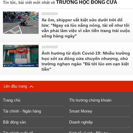
TRƯỜNG HỌC ĐÓNG CỬA
Tin tức, bài viết mới nhất về
03/05/2024
Xe ôm, shipper vắt kiệt sức dưới trời đổ
lửa: "Ngay cả lúc nắng nóng, tài xế như tôi
vẫn phải làm việc vì cần tiền trang trải cuộc
sống hàng ngày"
31/03/2020
Ảnh hưởng từ dịch Covid-19: Nhiều trường
học xót xa đóng cửa chuyển nhượng, chủ
trường nghẹn ngào "Đã tới lúc em cạn kiệt
tiền"
Lên đầu trang
Trang chủ
Thị trường chứng khoán
Tài chính - Ngân hàng
Smart Money
Bất động sản
Doanh nghiệp