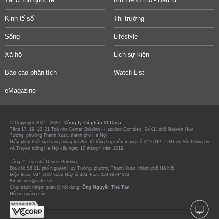
Tài chính quốc tế
Kinh tế vĩ mô - Đầu tư
Kinh tế số
Thị trường
Sống
Lifestyle
Xã hội
Lịch sự kiện
Báo cáo phân tích
Watch List
eMagazine
© Copyright 2007 - 2026 -
Công ty Cổ phần VCCorp.
Tầng 17, 19, 20, 21 Toà nhà Center Building - Hapulico Complex, Số 01, phố Nguyễn Huy
Tưởng, phường Thanh Xuân, thành phố Hà Nội
Giấy phép thiết lập trang thông tin điện tử tổng hợp trên mạng số 2216/GP-TTĐT do Sở Thông tin
và Truyền thông Hà Nội cấp ngày 10 tháng 4 năm 2019.
Tầng 21, tòa nhà Center Building.
Địa chỉ: Số 01, phố Nguyễn Huy Tưởng, phường Thanh Xuân, thành phố Hà Nội
Điện thoại: 024 7309 5555 Máy lẻ 292. Fax: 024-39744082
Email: info@cafef.vn
Chịu trách nhiệm quản lý nội dung:
Ông Nguyễn Thế Tân
Hỗ trợ quảng cáo :