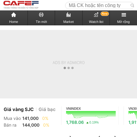
New
Home
Tin mới
Market
Watch list
Mở rộng
Giá vàng SJC
Giá bạc
VNINDEX
VN30
Mua vào
141,000
0%
1,768.06
1,91
0.19%
Bán ra
144,000
0%