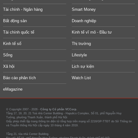
Tài chính - Ngân hàng
Smart Money
Bất động sản
Doanh nghiệp
Tài chính quốc tế
Kinh tế vĩ mô - Đầu tư
Kinh tế số
Thị trường
Sống
Lifestyle
Xã hội
Lịch sự kiện
Báo cáo phân tích
Watch List
eMagazine
© Copyright 2007 - 2026 -
Công ty Cổ phần VCCorp.
Tầng 17, 19, 20, 21 Toà nhà Center Building - Hapulico Complex, Số 01, phố Nguyễn Huy
Tưởng, phường Thanh Xuân, thành phố Hà Nội
Giấy phép thiết lập trang thông tin điện tử tổng hợp trên mạng số 2216/GP-TTĐT do Sở Thông tin
và Truyền thông Hà Nội cấp ngày 10 tháng 4 năm 2019.
Tầng 21, tòa nhà Center Building.
Địa chỉ: Số 01, phố Nguyễn Huy Tưởng, phường Thanh Xuân, thành phố Hà Nội