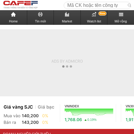
New
Home
Tin mới
Market
Watch list
Mở rộng
Giá vàng SJC
Giá bạc
VNINDEX
VN30
Mua vào
140,200
0%
1,768.06
1,91
0.19%
Bán ra
143,200
0%