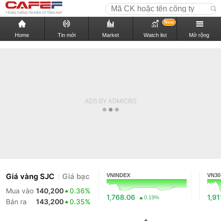
New
Home
Tin mới
Market
Watch list
Mở rộng
Giá vàng SJC
Giá bạc
VNINDEX
VN30
Mua vào
140,200
0.36%
1,768.06
1,91
0.19%
Bán ra
143,200
0.35%