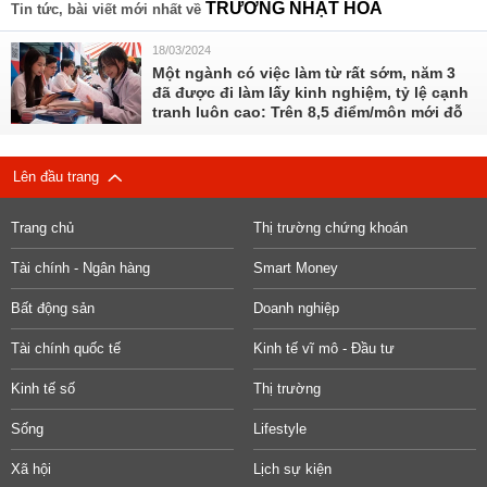
TRƯƠNG NHẬT HOA
Tin tức, bài viết mới nhất về
18/03/2024
Một ngành có việc làm từ rất sớm, năm 3
đã được đi làm lấy kinh nghiệm, tỷ lệ cạnh
tranh luôn cao: Trên 8,5 điểm/môn mới đỗ
Lên đầu trang
Trang chủ
Thị trường chứng khoán
Tài chính - Ngân hàng
Smart Money
Bất động sản
Doanh nghiệp
Tài chính quốc tế
Kinh tế vĩ mô - Đầu tư
Kinh tế số
Thị trường
Sống
Lifestyle
Xã hội
Lịch sự kiện