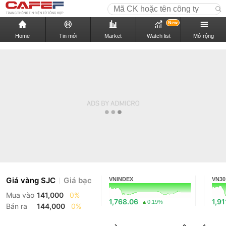
New
Home
Tin mới
Market
Watch list
Mở rộng
Giá vàng SJC
Giá bạc
VNINDEX
VN30
Mua vào
141,000
0%
1,768.06
1,91
0.19%
Bán ra
144,000
0%