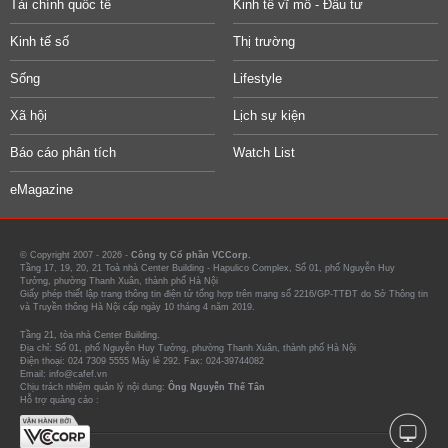
Tài chính quốc tế
Kinh tế vĩ mô - Đầu tư
Kinh tế số
Thị trường
Sống
Lifestyle
Xã hội
Lịch sự kiện
Báo cáo phân tích
Watch List
eMagazine
© Copyright 2007 - 2026 -
Công ty Cổ phần VCCorp.
Tầng 17, 19, 20, 21 Toà nhà Center Building - Hapulico Complex, Số 01, phố Nguyễn Huy
Tưởng, phường Thanh Xuân, thành phố Hà Nội
Giấy phép thiết lập trang thông tin điện tử tổng hợp trên mạng số 2216/GP-TTĐT do Sở Thông tin
và Truyền thông Hà Nội cấp ngày 10 tháng 4 năm 2019.
Tầng 21, tòa nhà Center Building.
Địa chỉ: Số 01, phố Nguyễn Huy Tưởng, phường Thanh Xuân, thành phố Hà Nội
Điện thoại: 024 7309 5555 Máy lẻ 292. Fax: 024-39744082
Email: info@cafef.vn
Chịu trách nhiệm quản lý nội dung:
Ông Nguyễn Thế Tân
Hỗ trợ quảng cáo :