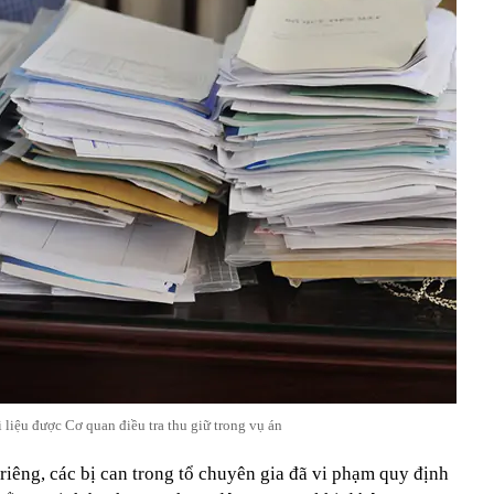
̀i liệu được Cơ quan điều tra thu giữ trong vụ án
riêng, các bị can trong tổ chuyên gia đã vi phạm quy định