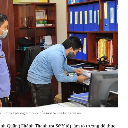
hám xét phòng làm việc của một bị can trong vụ án
h Quân (Chánh Thanh tra Sở Y tế) làm tổ trưởng để thực