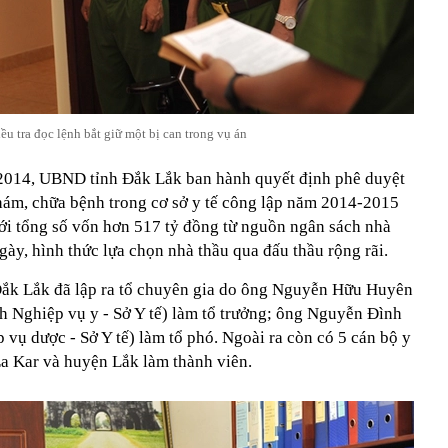
u tra đọc lệnh bắt giữ một bị can trong vụ án
6/2014, UBND tỉnh Đắk Lắk ban hành quyết định phê duyệt
ám, chữa bệnh trong cơ sở y tế công lập năm 2014-2015
với tổng số vốn hơn 517 tỷ đồng từ nguồn ngân sách nhà
gày, hình thức lựa chọn nhà thầu qua đấu thầu rộng rãi.
 Đắk Lắk đã lập ra tổ chuyên gia do ông Nguyễn Hữu Huyên
 Nghiệp vụ y - Sở Y tế) làm tổ trưởng; ông Nguyễn Đình
ụ dược - Sở Y tế) làm tổ phó. Ngoài ra còn có 5 cán bộ y
a Kar và huyện Lắk làm thành viên.