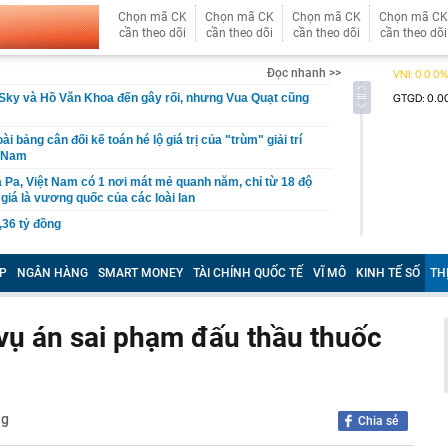
Chọn mã CK
Chọn mã CK
Chọn mã CK
Chọn mã CK
cần theo dõi
cần theo dõi
cần theo dõi
cần theo dõi
Đọc nhanh >>
Sky và Hồ Văn Khoa đến gây rối, nhưng Vua Quạt cũng
ài bảng cân đối kế toán hé lộ giá trị của "trùm" giải trí
t Nam
 Pa, Việt Nam có 1 nơi mát mẻ quanh năm, chỉ từ 18 độ
giá là vương quốc của các loài lan
,36 tỷ đồng
P giáo viên BẠO HÀNH TRẺ EM; cơ quan Công an
ười dân, giáo viên, báo mẫu, cơ sở trông giữ trẻ
P
NGÂN HÀNG
SMART MONEY
TÀI CHÍNH QUỐC TẾ
VĨ MÔ
KINH TẾ SỐ
TH
n nhà nước tại doanh nghiệp, khuyến khích sáp nhập
uần thảo Nhật Bản khiến 6 người bị thương, giao thông
 vụ án sai phạm đấu thầu thuốc
ầu doanh thu hơn 100.000 tỷ của Việt Nam lần đầu tiên
oại nhiên liệu mới
mùi này
ng
Chia sẻ
ua sữa đậu nành” Việt Nam tăng trưởng hơn 34%, công
gần 368 tỷ đồng trả cổ tức trong tháng 8