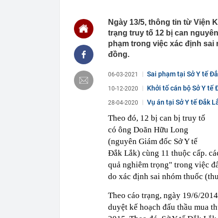
11:25
10 mỹ nhân m
bảng, hạng 1 
Ngày 13/5, thông tin từ Viện
trạng truy tố 12 bị can nguyên
11:24
Công an xác m
đồng vào lúc 
phạm trong việc xác định sai n
11:23
Báo cáo việc 
đồng.
Fed tăng lãi s
Sai phạm tại Sở Y tế Đ
11:23
Giá vàng tăng
06-03-2021
11:20
5 loại thông 
Khởi tố cán bộ Sở Y tế 
10-12-2020
tránh bỏ lỡ qu
Vụ án tại Sở Y tế Đắk Lắ
28-04-2020
11:17
Giá vàng nhẫ
Theo đó, 12 bị can bị truy tố
11:12
Khu nghỉ dưỡn
Đường đi bằng
có ông Doãn Hữu Long
vùng đất cổ x
(nguyên Giám đốc Sở Y tế
11:10
Cơ quan Thuế 
Đắk Lắk) cùng 11 thuộc cấp. các 
nằm trong da
quả nghiêm trọng" trong việc đấ
11:09
Thiết kế nhà 
do xác định sai nhóm thuốc (th
11:08
Mưa lớn vượt 
sao?
Theo cáo trạng, ngày 19/6/2014,
duyệt kế hoạch đấu thầu mua t