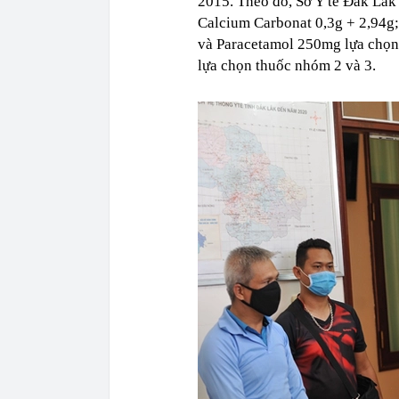
2015. Theo đó, Sở Y tế Đắk Lắ
Calcium Carbonat 0,3g + 2,94
và Paracetamol 250mg lựa chọ
lựa chọn thuốc nhóm 2 và 3.