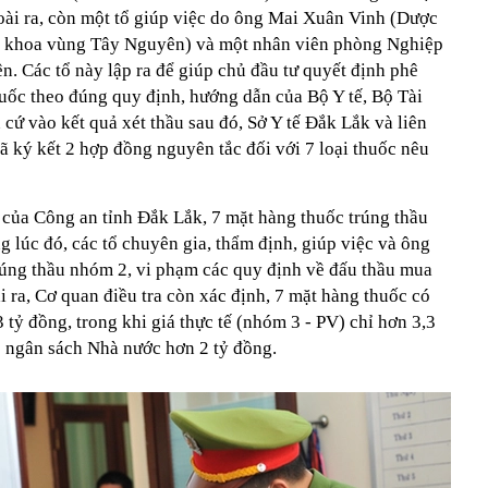
goài ra, còn một tổ giúp việc do ông Mai Xuân Vinh (Dược
a khoa vùng Tây Nguyên) và một nhân viên phòng Nghiệp
ên. Các tổ này lập ra để giúp chủ đầu tư quyết định phê
huốc theo đúng quy định, hướng dẫn của Bộ Y tế, Bộ Tài
 cứ vào kết quả xét thầu sau đó, Sở Y tế Đắk Lắk và liên
ký kết 2 hợp đồng nguyên tắc đối với 7 loại thuốc nêu
tra của Công an tỉnh Đắk Lắk, 7 mặt hàng thuốc trúng thầu
g lúc đó, các tổ chuyên gia, thẩm định, giúp việc và ông
úng thầu nhóm 2, vi phạm các quy định về đấu thầu mua
i ra, Cơ quan điều tra còn xác định, 7 mặt hàng thuốc có
 tỷ đồng, trong khi giá thực tế (nhóm 3 - PV) chỉ hơn 3,3
o ngân sách Nhà nước hơn 2 tỷ đồng.