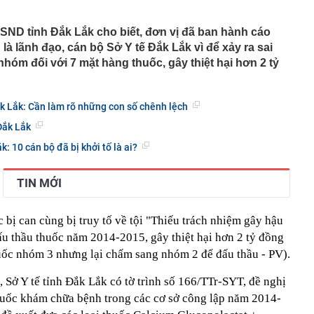
ặc sườn xám đẹp nhất Trung Quốc: Vương Sở Nhiên bét
đẹp hơn cả Lưu Diệc Phi
 KSND tỉnh Đắk Lắk cho biết, đơn vị đã ban hành cáo
 là lãnh đạo, cán bộ Sở Y tế Đắk Lắk vì để xảy ra sai
inh 12 giao dịch chuyển khoản liên tục với tổng 5 tỷ
16 giờ
hóm đối với 7 mặt hàng thuốc, gây thiệt hại hơn 2 tỷ
làm Mỹ bất ngờ giảm, hụt xa ước tính, dự báo khả năng
uất tháng 9 lập tức giảm
ắk Lắk: Cần làm rõ những con số chênh lệch
 mạnh, quỹ vàng lớn nhất thế giới có động thái mới
tin, giấy tờ người dân cần sớm tích hợp vào VNeID để
Đắk Lắk
yền lợi
k: 10 cán bộ đã bị khởi tố là ai?
n tăng cao hơn vàng miếng
g "kỳ lạ" tựa mình vào dãy núi đá vôi ở Phong Nha:
TIN MỚI
 tre, nội thất bằng gỗ tái chế, du khách như bước vào
ưa
thông báo: Tạm hoãn xuất cảnh đối với tất cả những ai
bị can cùng bị truy tố về tội "Thiếu trách nhiệm gây hậu
nh sách sau đây
u thầu thuốc năm 2014-2015, gây thiệt hại hơn 2 tỷ đồng
tối ưu công năng cho ngân sách hạn chế
uốc nhóm 3 nhưng lại chấm sang nhóm 2 để đấu thầu - PV).
công suất thiết kế, Hà Nội giải bài toán chống ngập ra
 Sở Y tế tỉnh Đắk Lắk có tờ trình số 166/TTr-SYT, đề nghị
huốc khám chữa bệnh trong các cơ sở công lập năm 2014-