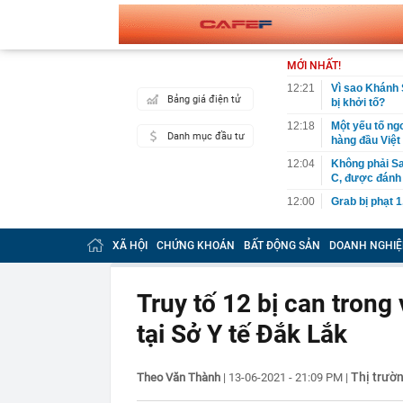
MỚI NHẤT!
12:21
Vì sao Khánh 
Bảng giá điện tử
bị khởi tố?
12:18
Một yếu tố ngo
Danh mục đầu tư
hàng đầu Việ
12:04
Không phải Sa
C, được đánh 
12:00
Grab bị phạt 1
12:00
BẮT KHẨN CẤ
khuyến cáo ng
XÃ HỘI
CHỨNG KHOÁN
BẤT ĐỘNG SẢN
DOANH NGHIỆ
11:54
Cơ cấu lại vố
11:50
Bão Dolphin q
Truy tố 12 bị can trong
tê liệt
tại Sở Y tế Đắk Lắk
11:40
Nhà máy lọc d
xuất bán một l
11:38
Rắn rất sợ 5 
Thị trườ
Theo Văn Thành
|
13-06-2021 - 21:09 PM
|
11:34
Lợi nhuận “V
ty mẹ sắp chi 