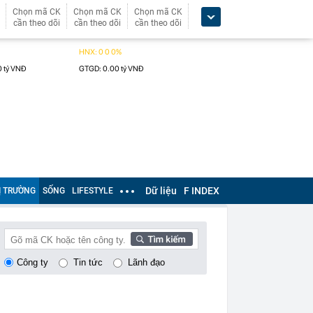
Chọn mã CK
Chọn mã CK
Chọn mã CK
cần theo dõi
cần theo dõi
cần theo dõi
Dữ liệu
F INDEX
Ị TRƯỜNG
SỐNG
LIFESTYLE
Công ty
Tin tức
Lãnh đạo