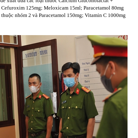
k đề xuất đưa các loại thuốc Calcium Gluconolactat +
g; Cefuroxim 125mg; Meloxicam 15ml; Paracetamol 80mg
n thuộc nhóm 2 và Paracetamol 150mg; Vitamin C 1000mg