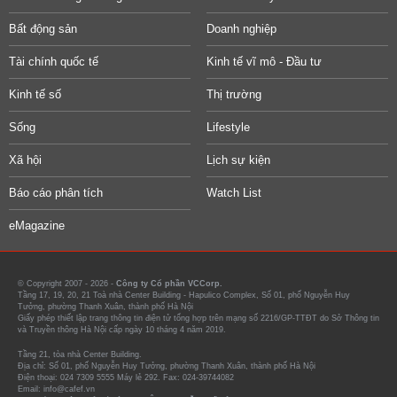
Bất động sản
Doanh nghiệp
Tài chính quốc tế
Kinh tế vĩ mô - Đầu tư
Kinh tế số
Thị trường
Sống
Lifestyle
Xã hội
Lịch sự kiện
Báo cáo phân tích
Watch List
eMagazine
© Copyright 2007 - 2026 -
Công ty Cổ phần VCCorp.
Tầng 17, 19, 20, 21 Toà nhà Center Building - Hapulico Complex, Số 01, phố Nguyễn Huy
Tưởng, phường Thanh Xuân, thành phố Hà Nội
Giấy phép thiết lập trang thông tin điện tử tổng hợp trên mạng số 2216/GP-TTĐT do Sở Thông tin
và Truyền thông Hà Nội cấp ngày 10 tháng 4 năm 2019.
Tầng 21, tòa nhà Center Building.
Địa chỉ: Số 01, phố Nguyễn Huy Tưởng, phường Thanh Xuân, thành phố Hà Nội
Điện thoại: 024 7309 5555 Máy lẻ 292. Fax: 024-39744082
Email: info@cafef.vn