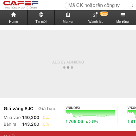
New
Home
Tin mới
Market
Watch list
Mở rộng
Giá vàng SJC
Giá bạc
VNINDEX
VN30
Mua vào
140,200
0%
1,768.06
1,91
0.19%
Bán ra
143,200
0%