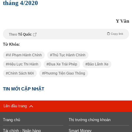
tháng 4/2020
Y Vân
Copy link
Theo
Tổ Quốc
Từ Khóa:
Vi Phạm Hành Chính
Thủ Tục Hành Chính
Hiệu Lực Thi Hành
Đua Xe Trái Phép
Bảo Lãnh Xe
Chính Sách Mới
Phương Tiện Giao Thông
TIN MỚI CẬP NHẬT
Lên đầu trang
Trang chủ
Thị trường chứng khoán
Tài chính - Ngân hàng
Smart Money