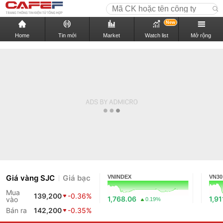
New
Home
Tin mới
Market
Watch list
Mở rộng
Giá vàng SJC
Giá bạc
VNINDEX
VN30
Mua
139,200
-0.36%
1,768.06
1,91
vào
0.19%
Bán ra
142,200
-0.35%