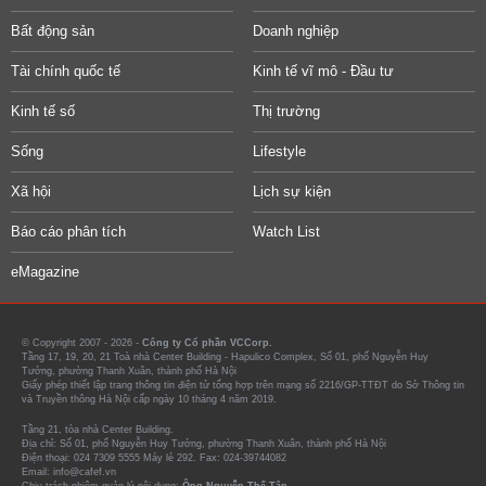
Bất động sản
Doanh nghiệp
Tài chính quốc tế
Kinh tế vĩ mô - Đầu tư
Kinh tế số
Thị trường
Sống
Lifestyle
Xã hội
Lịch sự kiện
Báo cáo phân tích
Watch List
eMagazine
© Copyright 2007 - 2026 -
Công ty Cổ phần VCCorp.
Tầng 17, 19, 20, 21 Toà nhà Center Building - Hapulico Complex, Số 01, phố Nguyễn Huy
Tưởng, phường Thanh Xuân, thành phố Hà Nội
Giấy phép thiết lập trang thông tin điện tử tổng hợp trên mạng số 2216/GP-TTĐT do Sở Thông tin
và Truyền thông Hà Nội cấp ngày 10 tháng 4 năm 2019.
Tầng 21, tòa nhà Center Building.
Địa chỉ: Số 01, phố Nguyễn Huy Tưởng, phường Thanh Xuân, thành phố Hà Nội
Điện thoại: 024 7309 5555 Máy lẻ 292. Fax: 024-39744082
Email: info@cafef.vn
Chịu trách nhiệm quản lý nội dung:
Ông Nguyễn Thế Tân