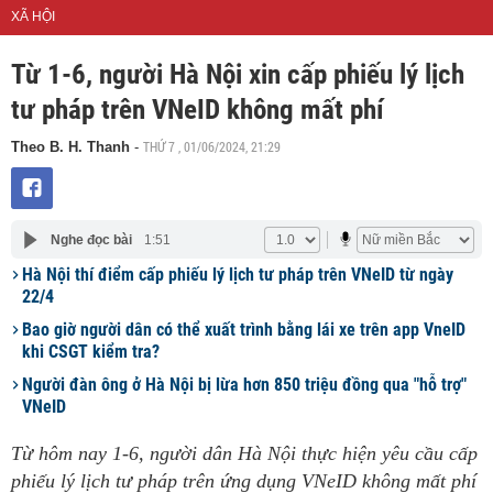
XÃ HỘI
Từ 1-6, người Hà Nội xin cấp phiếu lý lịch
tư pháp trên VNeID không mất phí
THỨ 7 , 01/06/2024, 21:29
Theo B. H. Thanh
-
Nghe đọc bài
1:51
Hà Nội thí điểm cấp phiếu lý lịch tư pháp trên VNeID từ ngày
22/4
Bao giờ người dân có thể xuất trình bằng lái xe trên app VneID
khi CSGT kiểm tra?
Người đàn ông ở Hà Nội bị lừa hơn 850 triệu đồng qua "hỗ trợ"
VNeID
Từ hôm nay 1-6, người dân Hà Nội thực hiện yêu cầu cấp
phiếu lý lịch tư pháp trên ứng dụng VNeID không mất phí