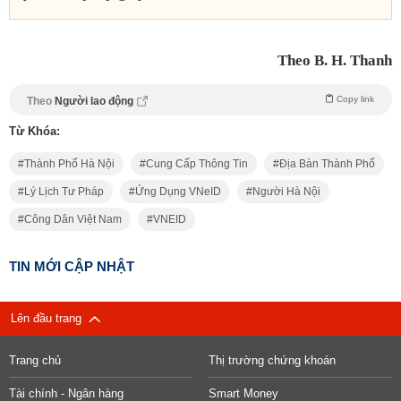
Theo B. H. Thanh
Copy link
Theo
Người lao động
Từ Khóa:
Thành Phố Hà Nội
Cung Cấp Thông Tin
Địa Bàn Thành Phố
Lý Lịch Tư Pháp
Ứng Dụng VNeID
Người Hà Nội
Công Dân Việt Nam
VNEID
TIN MỚI CẬP NHẬT
Lên đầu trang
Trang chủ
Thị trường chứng khoán
Tài chính - Ngân hàng
Smart Money