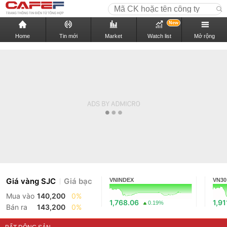
New
Home
Tin mới
Market
Watch list
Mở rộng
Giá vàng SJC
Giá bạc
VNINDEX
VN30
Mua vào
140,200
0%
1,768.06
1,91
0.19%
Bán ra
143,200
0%