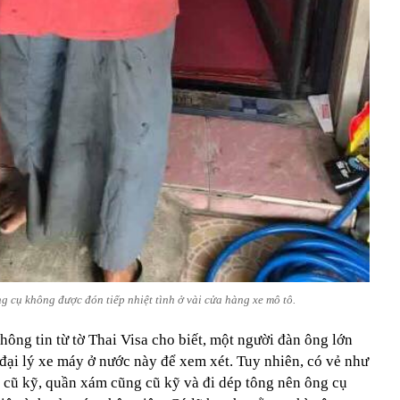
g cụ không được đón tiếp nhiệt tình ở vài cửa hàng xe mô tô.
hông tin từ tờ Thai Visa cho biết, một người đàn ông lớn
đại lý xe máy ở nước này để xem xét. Tuy nhiên, có vẻ như
 cũ kỹ, quần xám cũng cũ kỹ và đi dép tông nên ông cụ