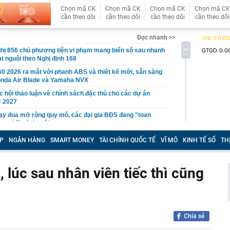
Chọn mã CK
Chọn mã CK
Chọn mã CK
Chọn mã CK
cần theo dõi
cần theo dõi
cần theo dõi
cần theo dõi
Đọc nhanh >>
hị 856 chủ phương tiện vi phạm mang biển số sau nhanh
t nguội theo Nghị định 168
0 2026 ra mắt với phanh ABS và thiết kế mới, sẵn sàng
onda Air Blade và Yamaha NVX
c hội thảo luận về chính sách đặc thù cho các dự án
 2027
y đua mở rộng quy mô, các đại gia BĐS đang "toan
trong bối cảnh mới
 nhất của cuộc cách mạng AI
P
NGÂN HÀNG
SMART MONEY
TÀI CHÍNH QUỐC TẾ
VĨ MÔ
KINH TẾ SỐ
TH
0 đồng giữa trung tâm Hà Nội gây sốt: "Cứ tưởng nhìn
i mắt mấy lần"
, lúc sau nhân viên tiếc thì cũng
n trọng đến người thường xuyên giao dịch chuyển
gần 20 năm nói thẳng: 4 loại cá chép cho không cũng
i" lắm mới mua về nhà
trở thành 'trục sống' mới của Thủ đô Hà Nội
Chia sẻ
àng nhiều gia đình khá giả không còn dùng bồn tắm và