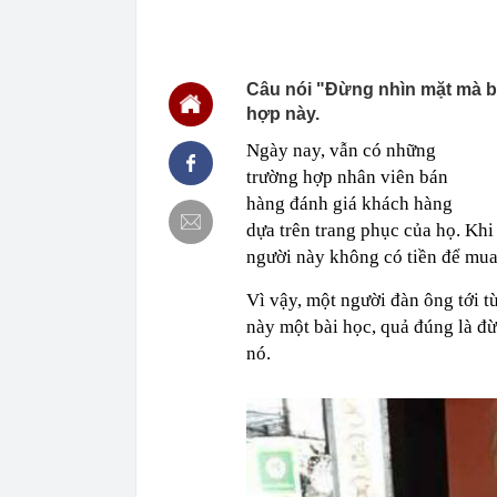
quyết định đậ
08:05
Giá vàng miến
Tín Minh Châu,
Câu nói "Đừng nhìn mặt mà bắ
08:04
Không chỉ độn
máy bay sánh 
hợp này.
08:03
Mỹ nhân Việt 
Ngày nay, vẫn có những
dáng chuẩn k
trường hợp nhân viên bán
08:00
Công bố 10 do
hàng đánh giá khách hàng
nhất: 19.000 
dựa trên trang phục của họ. Khi
07:58
Mỗi chiếc ô t
người này không có tiền để mu
07:55
Lắc vàng 3 ch
vọng: Diễn bi
Vì vậy, một người đàn ông tới 
07:55
Nơi sản xuất 
này một bài học, quả đúng là đừ
Vận hành bằng
nó.
07:52
TikTok đóng c
07:48
Tử hình Lê M
07:48
Đề xuất giao c