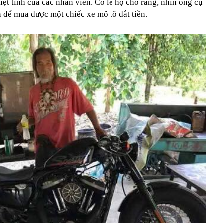
ệt tình của các nhân viên. Có lẽ họ cho rằng, nhìn ông cụ
iền để mua được một chiếc xe mô tô đắt tiền.