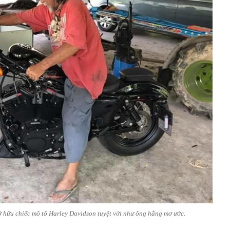
 hữu chiếc mô tô Harley Davidson tuyệt vời như ông hằng mơ ước.