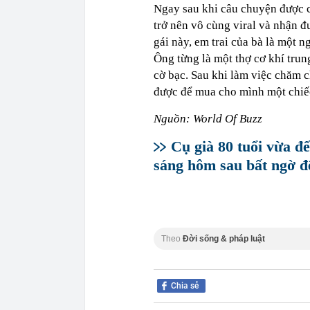
Ngay sau khi câu chuyện được c
trở nên vô cùng viral và nhận đ
gái này, em trai của bà là một n
Ông từng là một thợ cơ khí tru
cờ bạc. Sau khi làm việc chăm c
được để mua cho mình một chiế
Nguồn: World Of Buzz
Cụ già 80 tuổi vừa đế
sáng hôm sau bất ngờ đ
Theo
Đời sống & pháp luật
Chia sẻ