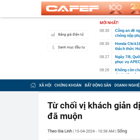
MỚI NHẤT!
08:30
Công an đề ng
Bảng giá điện tử
chóng nộp phạ
08:30
Honda Click16
Danh mục đầu tư
thách thức H
08:27
Ngày 7/8, Quố
phục vụ APEC
08:26
Không còn chạ
tính" điều gì 
08:26
Nghịch lý lớn
XÃ HỘI
CHỨNG KHOÁN
BẤT ĐỘNG SẢN
DOANH NGHIỆ
08:23
Bát phở 25.00
nhầm, phải dụ
Từ chối vị khách giản dị
08:18
Thông báo qua
khoản
đã muộn
08:12
Người bán cá 
đừng lấy, "dạ
Sống
Theo Gia Linh
|
15-04-2024 - 10:38 AM
08:10
Sông Hồng sẽ 
|
08:06
Vì sao ngày c