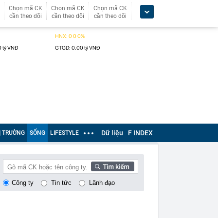
Chọn mã CK
Chọn mã CK
Chọn mã CK
cần theo dõi
cần theo dõi
cần theo dõi
Dữ liệu
F INDEX
Ị TRƯỜNG
SỐNG
LIFESTYLE
Công ty
Tin tức
Lãnh đạo