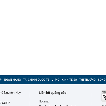
P
NGÂN HÀNG
TÀI CHÍNH QUỐC TẾ
VĨ MÔ
KINH TẾ SỐ
THỊ TRƯỜNG
SỐNG
 phố Nguyễn Huy
Liên hệ quảng cáo
Hotline:
9744082