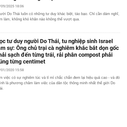
ng DMX
/09/2025 18:06
 nhà cổ, phát hiện 'kho báu' gồm 1.000 đồng tiền vàng và
ấu trong nhiều ngăn bí mật - giá trị hơn 18 tỷ đồng
ười Do Thái luôn có những tư duy khác biệt, táo bạo. Chỉ cần dám nghĩ,
m làm, không khó khăn nào không thể vượt qua.
ận biết ngôi nhà có phong thuỷ không thuận lợi
ượng khách đến Việt Nam đông nhất 7 tháng đầu năm,
 và Nga, gấp gần 6 lần Ấn Độ
ọc tư duy người Do Thái, tu nghiệp sinh Israel
i cây tiết lộ: Khách thường chọn quả to, người trong
tra 5 chi tiết này trước
âm sự: Ông chủ trại cà nghiêm khắc bắt dọn gốc
 cao tốc quỳ gối 1h an ủi khách: 7 năm sau ở khách sạn 5
hải sạch đến từng trái, rải phân compost phải
 ở nhà, bay hạng thương gia
úng từng centimet
 có xương trẻ khỏe như phụ nữ 30, bác sĩ kinh ngạc khi
/01/2020 15:58
a đựng tâm huyết của NSND Tự Long
m việc có sự nghiêm túc và tỉ mỉ chắc chắn đem lại hiệu quả cao - và đó
ính là phương châm làm việc của dân tộc thông minh nhất thế giới Do
 4.300 USD/ounce, chuyên gia dự báo đỉnh mới
ái.
iệp dầu khí đem hơn 42.200 tỷ đồng gửi ngân hàng
o những người không rút điện ấm siêu tốc trước khi ngủ
là có thêm "lá bài" từ Triều Tiên: Điểm yếu của Ukraine
t sâu?