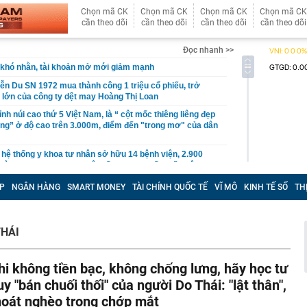
Chọn mã CK
Chọn mã CK
Chọn mã CK
Chọn mã CK
cần theo dõi
cần theo dõi
cần theo dõi
cần theo dõi
Đọc nhanh >>
khó nhằn, tài khoản mở mới giảm mạnh
ễn Du SN 1972 mua thành công 1 triệu cổ phiếu, trở
 lớn của công ty dệt may Hoàng Thị Loan
đỉnh núi cao thứ 5 Việt Nam, là “ cột mốc thiêng liêng đẹp
ng” ở độ cao trên 3.000m, điểm đến "trong mơ" của dân
 hệ thống y khoa tư nhân sở hữu 14 bệnh viện, 2.900
vừa được vinh danh "Hệ thống Y khoa tốt nhất Việt Nam
P
NGÂN HÀNG
SMART MONEY
TÀI CHÍNH QUỐC TẾ
VĨ MÔ
KINH TẾ SỐ
TH
hoán bị HoSE cắt margin trong tháng 8
iệp Việt thu hơn 1 tỷ USD ở nước ngoài trong nửa đầu
i nhuận tăng hơn 120%
THÁI
Vietcap dự phóng VN-Index có thể chạm mốc 1.885 điểm
áng 8
hi không tiền bạc, không chống lưng, hãy học tư
lượng tiền hơn 62.000 tỷ đồng, lớn hơn cả Vinhomes,
uy "bán chuối thối" của người Do Thái: "lật thân",
hoát nghèo trong chớp mắt
y Điện Máy Xanh, Bách Hóa Xanh, An Khang, vốn hóa