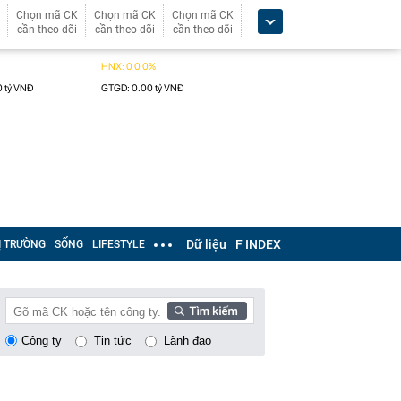
Chọn mã CK
Chọn mã CK
Chọn mã CK
cần theo dõi
cần theo dõi
cần theo dõi
Dữ liệu
F INDEX
Ị TRƯỜNG
SỐNG
LIFESTYLE
Công ty
Tin tức
Lãnh đạo