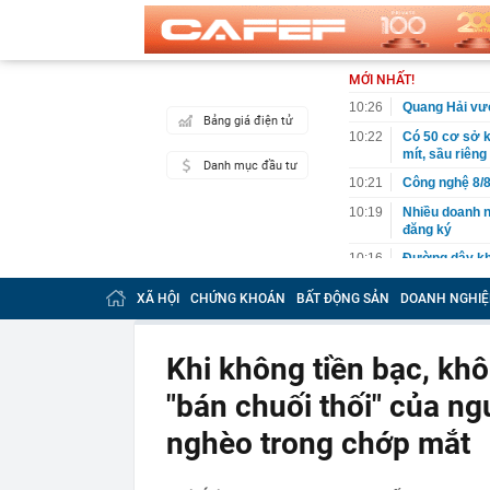
MỚI NHẤT!
10:26
Quang Hải vượ
Bảng giá điện tử
10:22
Có 50 cơ sở 
mít, sầu riêng
Danh mục đầu tư
10:21
Công nghệ 8/8
10:19
Nhiều doanh n
đăng ký
10:16
Đường dây kha
10:12
Việt Nam có l
XÃ HỘI
CHỨNG KHOÁN
BẤT ĐỘNG SẢN
DOANH NGHIỆ
quyết từ chối,
10:10
Dồn lực, quyế
tháng cuối n
Khi không tiền bạc, kh
10:05
Thay sàn bếp 
"bán chuối thối" của ngư
'khủng': Tuổi
10:05
Mức phạt lên 
nghèo trong chớp mắt
có hành vi sa
10:02
Bắt trend "mi
với nhan sắc 