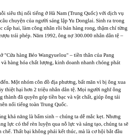
ỗi siêu thị nổi tiếng ở Hà Nam (Trung Quốc) với dịch vụ
t câu chuyện của người sáng lập Yu Donglai. Sinh ra trong
c cấp hai, làm công nhân rồi bán hàng rong, thậm chí từng
à rượu trái phép. Năm 1992, ông nợ 300.000 nhân dân tệ –
mở "Cửa hàng Béo Wangyuelou" – tiền thân của Pang
h và hàng hóa chất lượng, kinh doanh nhanh chóng phát
p đến. Một nhóm côn đồ địa phương, bất mãn vì bị ông xua
y thiệt hại hơn 2 triệu nhân dân tệ. Mọi người nghĩ ông
 thành đã quyên góp tiền bạc và vật chất, giúp ông tái
 nên nổi tiếng toàn Trung Quốc.
rằng khả năng là bẩm sinh – chúng ta dễ mắc kẹt. Nhưng
năng lực có thể rèn luyện qua nỗ lực và sáng tạo, chúng ta sẽ
n chế. Thất bại không phải kết thúc, mà là cơ hội bắt đầu