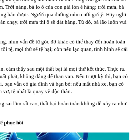
. Trời nắng, bà lo ô của con gái lớn ế hàng; trời mưa, bà
hông bán được. Người qua đường mỉm cười gợi ý: Hãy nghĩ
án chạy, trời mưa thì ô sẽ đắt hàng. Từ đó, bà lão luôn vui
ng, nhìn vấn đề từ góc độ khác có thể thay đổi hoàn toàn
ồi tệ, mọi thứ sẽ tệ hại; còn nếu lạc quan, tình hình sẽ cải
, cảm thấy sau một thất bại là mọi thứ kết thúc. Thực ra,
xuất phát, không đáng để than vãn. Nếu trượt kỳ thi, bạn có
bại, bạn vẫn có gia đình và bạn bè; nếu mất nhà xe, bạn có
n vỡ, tệ nhất là quay về độc thân.
 sai lầm rất cao, thất bại hoàn toàn không dễ xảy ra như
để phục hồi