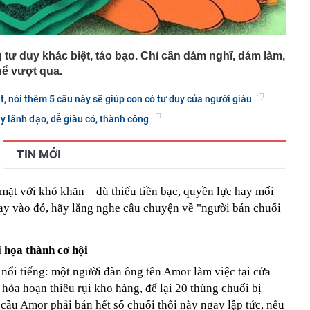
tư duy khác biệt, táo bạo. Chỉ cần dám nghĩ, dám làm,
ể vượt qua.
ặt, nói thêm 5 câu này sẽ giúp con có tư duy của người giàu
y lãnh đạo, dễ giàu có, thành công
TIN MỚI
mặt với khó khăn – dù thiếu tiền bạc, quyền lực hay mối
ay vào đó, hãy lắng nghe câu chuyện về "người bán chuối
 họa thành cơ hội
nổi tiếng: một người đàn ông tên Amor làm việc tại cửa
 hỏa hoạn thiêu rụi kho hàng, để lại 20 thùng chuối bị
cầu Amor phải bán hết số chuối thối này ngay lập tức, nếu