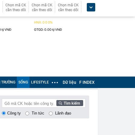
Chọn mã CK
Chọn mã CK
Chọn mã CK
cần theo dõi
cần theo dõi
cần theo dõi
Dữ liệu
F INDEX
Ị TRƯỜNG
SỐNG
LIFESTYLE
Công ty
Tin tức
Lãnh đạo