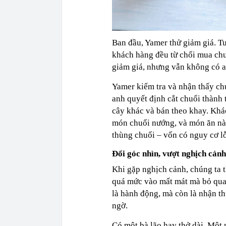
Ban đầu, Yamer thử giảm giá. Tu
khách hàng đều từ chối mua chuố
giảm giá, nhưng vẫn không có a
Yamer kiểm tra và nhận thấy chu
anh quyết định cắt chuối thành 
cây khác và bán theo khay. Khác
món chuối nướng, và món ăn này
thùng chuối – vốn có nguy cơ l
Đổi góc nhìn, vượt nghịch cảnh
Khi gặp nghịch cảnh, chúng ta t
quá mức vào mất mát mà bỏ qua 
là hành động, mà còn là nhận th
ngờ.
Có một bà lão hay thở dài. Một 