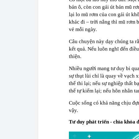
bán ô, còn con gái út bán mũ rơm
lại lo mũ rơm của con gái út k
khác đi – trời nắng thì mũ rơm b
vẻ mỗi ngày.
Câu chuyện này dạy chúng ta rằ
kết quả. Nếu luôn nghĩ đến điều t
thiện.
Nhiều người mang tư duy bi quan
sự thụt lùi chỉ là quay về vạch 
thể thi lại; nếu sự nghiệp thất 
thể tự kiếm lại; nếu hôn nhân ta
Cuộc sống có khả năng chịu đựng
vậy.
Tư duy phát triển - chìa khóa 