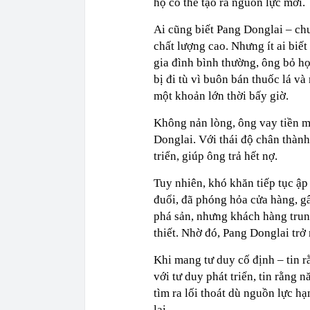
họ có thể tạo ra nguồn lực mới.
Ai cũng biết Pang Donglai – chu
chất lượng cao. Nhưng ít ai biế
gia đình bình thường, ông bỏ họ
bị đi tù vì buôn bán thuốc lá v
một khoản lớn thời bấy giờ.
Không nản lòng, ông vay tiền 
Donglai. Với thái độ chân thàn
triển, giúp ông trả hết nợ.
Tuy nhiên, khó khăn tiếp tục ậ
đuổi, đã phóng hỏa cửa hàng, gâ
phá sản, nhưng khách hàng trung
thiết. Nhờ đó, Pang Donglai trở
Khi mang tư duy cố định – tin 
với tư duy phát triển, tin rằng 
tìm ra lối thoát dù nguồn lực hạ
lại.