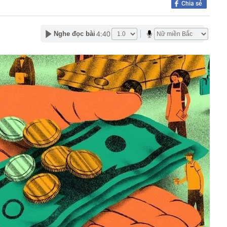
Chia sẻ
 làm vỡ hộp giấy, khách sạn đòi đền 3,3 triệu đồng
 nghỉ dưỡng sang trọng nơi tổ chức hôn lễ của Ronaldo -
4:40
Nghe đọc bài
 gần 40 triệu đồng/đêm, có quản gia riêng và hồ bơi vô
g thái không ngờ với nền kinh tế 23.000 tỷ USD, phá vỡ
 chục năm
hẩn cấp bảo mẫu Triệu Thị Tâm SN 1971
õi sát tiến độ giải ngân vốn đầu tư công
a thực hiện nghĩa vụ tài chính, cư dân bị 'treo' sổ hồng
ia đình nhỏ vài giọt tinh dầu vào lõi cuộn giấy vệ sinh?
iấy mới thấy tác dụng
 từ chối Trấn Thành đóng phim khác ai ngờ nổi tiếng hơn,
ử đẹp nhất thế giới
vừa rời Google để mở startup: Được mệnh danh "quái kiệt
ột trong 35 nhà phát minh xuất sắc nhất thế giới
 báo khẩn đến người dùng VNeID thực hiện giao dịch
 sau