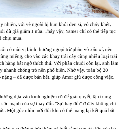
y nhiên, với vẻ ngoài bị hun khói đen sì, vỏ cháy khét,
i dù giá giảm 1 nửa. Thấy vậy, Yamer chỉ có thể tiếp tục
i chịu mua.
ối có mùi vị bình thường ngoại trừ phần vỏ xấu xí, nên
từng miếng, cho vào các khay trái cây cùng nhiều loại trái
h hàng bất ngờ thích thú. Với phần chuối còn lại, anh làm
 nhanh chóng trở nên phổ biến. Nhờ vậy, toàn bộ 20
ỗ nặng – đã được bán hết, giúp Amor giữ được công việc.
hường dựa vào kinh nghiệm cũ để giải quyết, tập trung
sức mạnh của sự thay đổi. "Sự thay đổi" ở đây không chỉ
ức. Một góc nhìn mới đôi khi có thể mang lại kết quả bất
người qua đường hỏi thăm và biết rằng con gái lớn của bà