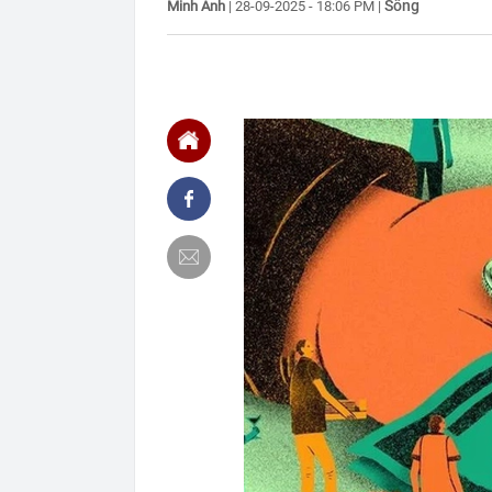
Sống
Minh Ánh
|
28-09-2025 - 18:06 PM
|
10:00
Bé trai 1 tuổi
09:59
Bên trong khu
Georgina: Giá
cực
09:53
Mỹ vừa có độn
thông lệ hàng
09:52
Ra lệnh bắt k
09:50
Kho bạc theo d
09:50
Chủ đầu tư chư
09:48
Vì sao nhiều g
Mỗi lần kéo g
09:48
Diễn viên Việt
giờ được đề c
09:47
Tiến sĩ Việt 
AI", từng là m
09:46
Công an thông
chuyển khoản