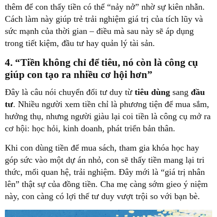
thêm để con thấy tiền có thể “nảy nở” nhờ sự kiên nhẫn.
Cách làm này giúp trẻ trải nghiệm giá trị của tích lũy và
sức mạnh của thời gian – điều mà sau này sẽ áp dụng
trong tiết kiệm, đầu tư hay quản lý tài sản.
4. “Tiền không chỉ để tiêu, nó còn là công cụ
giúp con tạo ra nhiều cơ hội hơn”
Đây là câu nói chuyển đổi tư duy từ
tiêu dùng
sang
đầu
tư
. Nhiều người xem tiền chỉ là phương tiện để mua sắm,
hưởng thụ, nhưng người giàu lại coi tiền là công cụ mở ra
cơ hội: học hỏi, kinh doanh, phát triển bản thân.
Khi con dùng tiền để mua sách, tham gia khóa học hay
góp sức vào một dự án nhỏ, con sẽ thấy tiền mang lại tri
thức, mối quan hệ, trải nghiệm. Đây mới là “giá trị nhân
lên” thật sự của đồng tiền. Cha mẹ càng sớm gieo ý niệm
này, con càng có lợi thế tư duy vượt trội so với bạn bè.