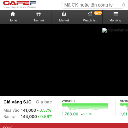
New
Home
Tin mới
Market
Watch list
Mở rộng
Giá vàng SJC
Giá bạc
VNINDEX
VN30
Mua vào
141,000
0.57%
1,768.06
1,91
0.19%
Bán ra
144,000
0.56%