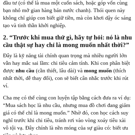
đầu tư (có thể là mua một cuốn sách, hoặc góp vốn cùng
bạn nhỏ mở gian hàng bán nước chanh). Thói quen này
không chỉ giúp con biết giữ tiền, mà còn khơi dậy óc sáng
tạo và tinh thần khởi nghiệp.
2. “Trước khi mua thứ gì, hãy tự hỏi: nó là nhu
cầu thật sự hay chỉ là mong muốn nhất thời?”
Đây là kỹ năng tài chính quan trọng mà nhiều người lớn
vẫn hay mắc sai lầm: chi tiêu cảm tính. Khi con phân biệt
được
nhu cầu
(cần thiết, lâu dài) và
mong muốn
(thích
nhất thời, dễ thay đổi), con sẽ biết cân nhắc trước khi rút
ví.
Cha mẹ có thể cùng con luyện tập bằng cách đưa ra ví dụ:
“Mua sách học là nhu cầu, nhưng mua đồ chơi đang giảm
giá có thể chỉ là mong muốn.” Nhờ đó, con học cách suy
nghĩ trước khi chi tiêu, tránh rơi vào vòng xoáy tiêu xài
vô tội vạ. Đây chính là nền móng của sự giàu có: biết ưu