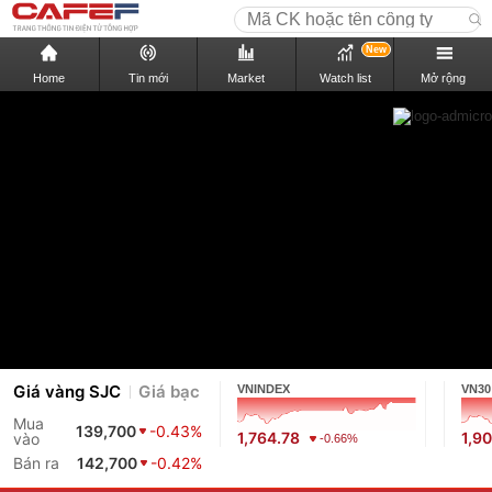
New
Home
Tin mới
Market
Watch list
Mở rộng
Giá vàng SJC
Giá bạc
VNINDEX
VN30
Mua
139,700
-0.43%
1,764.78
1,9
vào
-0.66%
Bán ra
142,700
-0.42%