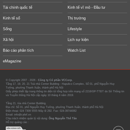
Tài chính quốc tế
Kinh tế vĩ mô - Đầu tư
Kinh tế số
Thị trường
Sống
Lifestyle
Xã hội
Lịch sự kiện
Báo cáo phân tích
Watch List
eMagazine
© Copyright 2007 - 2026 -
Công ty Cổ phần VCCorp.
Tầng 17, 19, 20, 21 Toà nhà Center Building - Hapulico Complex, Số 01, phố Nguyễn Huy
Tưởng, phường Thanh Xuân, thành phố Hà Nội
Giấy phép thiết lập trang thông tin điện tử tổng hợp trên mạng số 2216/GP-TTĐT do Sở Thông tin
và Truyền thông Hà Nội cấp ngày 10 tháng 4 năm 2019.
Tầng 21, tòa nhà Center Building.
Địa chỉ: Số 01, phố Nguyễn Huy Tưởng, phường Thanh Xuân, thành phố Hà Nội
Điện thoại: 024 7309 5555 Máy lẻ 292. Fax: 024-39744082
Email: info@cafef.vn
Chịu trách nhiệm quản lý nội dung:
Ông Nguyễn Thế Tân
Hỗ trợ quảng cáo :