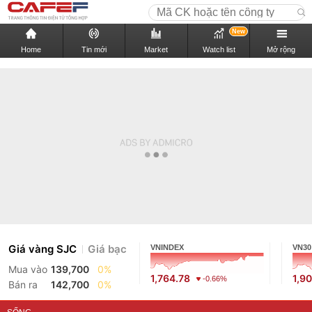
New
Home
Tin mới
Market
Watch list
Mở rộng
Giá vàng SJC
Giá bạc
VNINDEX
VN30
Mua vào
139,700
0%
1,764.78
1,9
-0.66%
Bán ra
142,700
0%