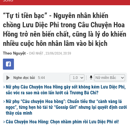
SỐNG
“Tự ti tiền bạc” - Nguyên nhân khiến
chồng Lưu Diệc Phi trong Câu Chuyện Hoa
Hồng trở nên biến chất, cũng là lý do khiến
nhiều cuộc hôn nhân lâm vào bi kịch
CHỦ NHẬT , 23/06/2024, 20:59
Theo Nguyệt
-
Nghe đọc bài
5:44
Nữ phụ Câu Chuyện Hoa Hồng gây sốt không kém Lưu Diệc Phi,
sắc vóc ra sao mà còn lấn lướt cả Trương Bá Chi?
Nữ phụ “Câu chuyện Hoa hồng”: Chuẩn tiểu thư “cành vàng lá
ngọc”, từng hẹn hò tài tử “Gossip Girl” nhưng lại quyết định cưới
thầy của mình
Câu Chuyện Hoa Hồng: Chọn nhầm phim rồi Lưu Diệc Phi ơi!