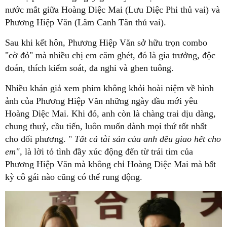
nước mắt giữa Hoàng Diệc Mai (Lưu Diệc Phi thủ vai) và
Phương Hiệp Văn (Lâm Canh Tân thủ vai).
Sau khi kết hôn, Phương Hiệp Văn sở hữu trọn combo
"cờ đỏ" mà nhiều chị em căm ghét, đó là gia trưởng, độc
đoán, thích kiểm soát, đa nghi và ghen tuông.
Nhiều khán giả xem phim không khỏi hoài niệm về hình
ảnh của Phương Hiệp Văn những ngày đầu mới yêu
Hoàng Diệc Mai. Khi đó, anh còn là chàng trai dịu dàng,
chung thuỷ, cầu tiến, luôn muốn dành mọi thứ tốt nhất
cho đối phương. "
Tất cả tài sản của anh đều giao hết cho
em",
là lời tỏ tình đầy xúc động đến từ trái tim của
Phương Hiệp Văn mà không chỉ Hoàng Diệc Mai mà bất
kỳ cô gái nào cũng có thể rung động.