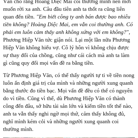
Văn cho rằng Hoàng Diệc Mai coi thường mình nên mới
muốn rời xa anh. Câu đầu tiên anh ta thốt ra cũng liên
quan đến tiền.
"Em biết công ty anh bán được bao nhiêu
tiền không? Hoàng Diệc Mai, em vẫn coi thường anh. Có
phải em luôn cảm thấy anh không xứng với em không?",
Phương Hiệp Văn tức giận nói. Lại một lần nữa Phương
Hiệp Văn không hiểu vợ. Cô lý hôn vì không chịu được
sự thay đổi của chồng, cũng như cái cách mà anh ta làm
gì cũng quy đổi mọi vấn đề ra bằng tiền.
Từ Phương Hiệp Văn, có thể thấy người tự ti về tiền nong
luôn ấn định giá trị của mình và những người xung quanh
bằng thước đo tiền bạc. Mọi vấn đề đều có thể có nguyên
do vì tiền. Cũng vì thế, dù Phương Hiệp Văn có thành
công đến đâu, sở hữu tài sản lớn và kiếm tiền tốt thế nào,
anh ta vẫn thấy nghi ngờ mọi thứ, cảm thấy không đủ,
nghĩ mình kém cỏi và những người xung quanh coi
thường mình.