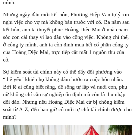
mình.
Những ngày đầu mới kết hôn, Phương Hiệp Văn tự ý xin
nghỉ việc cho vợ mà không bàn trước với cô. Ba năm sau
kết hôn, anh ta thuyết phục Hoàng Diệc Mai ở nhà chăm
sóc con cái thay vì lao đầu vào công việc. Không chỉ thể,
ở công ty mình, anh ta còn định mua hết cổ phần công ty
của Hoàng Diệc Mai, trực tiếp cắt mất 1 nguồn thu của
cô.
Sự kiểm soát tài chính này có thể đẩy đối phương vào
“thế yếu" khiến họ không dám bước ra cuộc hôn nhân.
Bởi lẽ ai cũng biết rằng, để sống tự lập và nuôi con, phụ
nữ không chỉ cần sự nghiệp ổn định mà còn là thu nhập
dồi dào. Nhưng nếu Hoàng Diệc Mai cứ bị chồng kiểm
soát từ A-Z, đến bao giờ cô mới tự chủ tài chính được cho
mình?