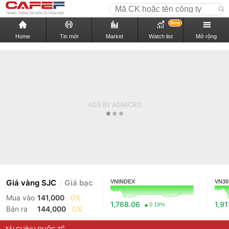
New
Home
Tin mới
Market
Watch list
Mở rộng
Giá vàng SJC
Giá bạc
VNINDEX
VN30
Mua vào
141,000
0%
1,768.06
1,91
0.19%
Bán ra
144,000
0%