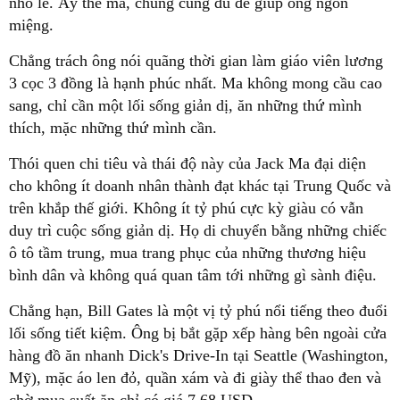
nhỏ lẻ. Ấy thế mà, chúng cũng đủ để giúp ông ngon
miệng.
Chẳng trách ông nói quãng thời gian làm giáo viên lương
3 cọc 3 đồng là hạnh phúc nhất. Ma không mong cầu cao
sang, chỉ cần một lối sống giản dị, ăn những thứ mình
thích, mặc những thứ mình cần.
Thói quen chi tiêu và thái độ này của Jack Ma đại diện
cho không ít doanh nhân thành đạt khác tại Trung Quốc và
trên khắp thế giới. Không ít tỷ phú cực kỳ giàu có vẫn
duy trì cuộc sống giản dị. Họ di chuyển bằng những chiếc
ô tô tầm trung, mua trang phục của những thương hiệu
bình dân và không quá quan tâm tới những gì sành điệu.
Chẳng hạn, Bill Gates là một vị tỷ phú nổi tiếng theo đuổi
lối sống tiết kiệm. Ông bị bắt gặp xếp hàng bên ngoài cửa
hàng đồ ăn nhanh Dick's Drive-In tại Seattle (Washington,
Mỹ), mặc áo len đỏ, quần xám và đi giày thể thao đen và
chờ mua suất ăn chỉ có giá 7,68 USD.