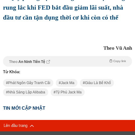
rung lắc khi FED bắt đầu giảm lãi suất, nhà
đầu tư cần tận dụng thời cơ khi còn có thể
Theo Vũ Anh
Copy link
Theo
An Ninh Tiền Tệ
Từ Khóa:
Phát Ngôn Gây Tranh Cãi
Jack Ma
Giàu Là Bể Khổ
Nhà Sáng Lập Alibaba
Tỷ Phú Jack Ma
TIN MỚI CẬP NHẬT
Lên đầu trang