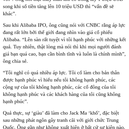
song khi số tiền tăng lên 10 triệu USD thì “vấn đề sẽ
khác”.
Sau khi Alibaba IPO, ông cũng nói với CNBC rằng áp lực
đang rất lớn bởi thế giới đang nhìn vào giá cổ phiếu
Alibaba. “Lên sàn rất tuyệt vì tôi hạnh phúc với những kết
quả. Tuy nhiên, thật lòng mà nói thì khi mọi người đánh
giá bạn quá cao, bạn cần bình tĩnh và luôn là chính mình”,
ông chia sẻ.
“Tôi nghĩ có quá nhiều áp lực. Tôi cố làm cho bản thân
được hạnh phúc vì hiểu nếu tôi không hạnh phúc, các
cộng sự của tôi không hạnh phúc, các cổ đông của tôi
không hạnh phúc và các khách hàng của tôi cũng không
hạnh phúc”.
Quả thực, sự ‘giàu’ đã làm cho Jack Ma ‘khổ’, đặc biệt
sau những phát ngôn gây tranh cãi với giới chức Trung
Quốc. Ông gần như không xuất hiện ở bất cứ sự kiện nào,