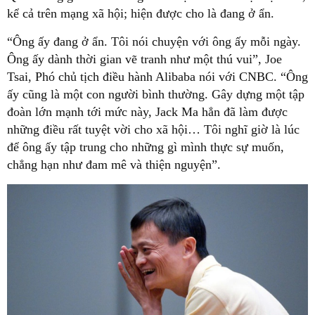
kể cả trên mạng xã hội; hiện được cho là đang ở ẩn.
“Ông ấy đang ở ẩn. Tôi nói chuyện với ông ấy mỗi ngày.
Ông ấy dành thời gian vẽ tranh như một thú vui”, Joe
Tsai, Phó chủ tịch điều hành Alibaba nói với CNBC. “Ông
ấy cũng là một con người bình thường. Gây dựng một tập
đoàn lớn mạnh tới mức này, Jack Ma hẳn đã làm được
những điều rất tuyệt vời cho xã hội… Tôi nghĩ giờ là lúc
để ông ấy tập trung cho những gì mình thực sự muốn,
chẳng hạn như đam mê và thiện nguyện”.