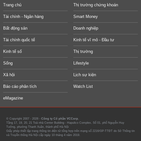
Trang chủ
Thị trường chứng khoán
Tài chính - Ngân hàng
Smart Money
Bất động sản
Doanh nghiệp
Tài chính quốc tế
Kinh tế vĩ mô - Đầu tư
Kinh tế số
Thị trường
Sống
Lifestyle
Xã hội
Lịch sự kiện
Báo cáo phân tích
Watch List
eMagazine
© Copyright 2007 - 2026 -
Công ty Cổ phần VCCorp.
Tầng 17, 19, 20, 21 Toà nhà Center Building - Hapulico Complex, Số 01, phố Nguyễn Huy
Tưởng, phường Thanh Xuân, thành phố Hà Nội
Giấy phép thiết lập trang thông tin điện tử tổng hợp trên mạng số 2216/GP-TTĐT do Sở Thông tin
và Truyền thông Hà Nội cấp ngày 10 tháng 4 năm 2019.