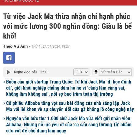
TÀI CHÍNH QUỐC TẾ
Từ việc Jack Ma thừa nhận chỉ hạnh phúc
với mức lương 300 nghìn đồng: Giàu là bể
khổ!
THỨ 4 , 24/04/2024, 19:27
Theo Vũ Anh
-
Nghe đọc bài
3:50
Buồn của giới startup Trung Quốc: Từ khi Jack Ma ‘đi học đánh
cá’, giới khởi nghiệp chẳng dám ho he vì ‘càng làm càng sai,
không làm không sai’, nỗi sợ bao trùm toàn thị trường
Cổ phiếu Alibaba tăng vọt sau bài đăng của nhà sáng lập Jack
Ma với lời khen về sự chuyển đổi của gã khổng lồ công nghệ này
Nguyên văn bức thư 1.000 chữ Jack Ma vừa viết gửi nhân viên
Alibaba: Những nỗ lực yếu ớt của 'cá sấu sông Dương Tử' nhằm
cứu vớt đế chế đang lâm nguy