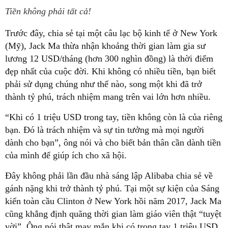
Tiền không phải tất cả!
Trước đây, chia sẻ tại một câu lạc bộ kinh tế ở New York
(Mỹ), Jack Ma thừa nhận khoảng thời gian làm gia sư
lương 12 USD/tháng (hơn 300 nghìn đồng) là thời điểm
đẹp nhất của cuộc đời. Khi không có nhiều tiền, bạn biết
phải sử dụng chúng như thế nào, song một khi đã trở
thành tỷ phú, trách nhiệm mang trên vai lớn hơn nhiều.
“Khi có 1 triệu USD trong tay, tiền không còn là của riêng
bạn. Đó là trách nhiệm và sự tin tưởng mà mọi người
dành cho bạn”, ông nói và cho biết bản thân cần dành tiền
của mình để giúp ích cho xã hội.
Đây không phải lần đầu nhà sáng lập Alibaba chia sẻ về
gánh nặng khi trở thành tỷ phú. Tại một sự kiện của Sáng
kiến toàn cầu Clinton ở New York hồi năm 2017, Jack Ma
cũng khẳng định quãng thời gian làm giáo viên thật “tuyệt
vời”. Ông nói thật may mắn khi có trong tay 1 triệu USD