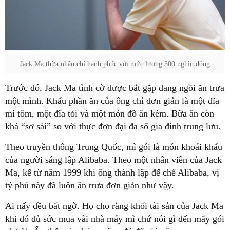
Jack Ma thừa nhận chỉ hạnh phúc với mức lương 300 nghìn đồng
Trước đó, Jack Ma tình cờ được bắt gặp đang ngồi ăn trưa
một mình. Khẩu phần ăn của ông chỉ đơn giản là một đĩa
mì tôm, một đĩa tỏi và một món đồ ăn kèm. Bữa ăn còn
khá “sơ sài” so với thực đơn đại đa số gia đình trung lưu.
Theo truyền thông Trung Quốc, mì gói là món khoái khẩu
của người sáng lập Alibaba. Theo một nhân viên của Jack
Ma, kể từ năm 1999 khi ông thành lập đế chế Alibaba, vị
tỷ phú này đã luôn ăn trưa đơn giản như vậy.
Ai nấy đều bất ngờ. Họ cho rằng khối tài sản của Jack Ma
khi đó đủ sức mua vài nhà máy mì chứ nói gì đến mấy gói