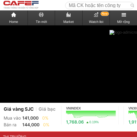
New
Home
Tin mới
Market
Watch list
Mở rộng
Giá vàng SJC
Giá bạc
VNINDEX
VN30
Mua vào
141,000
0%
1,768.06
1,91
0.19%
Bán ra
144,000
0%