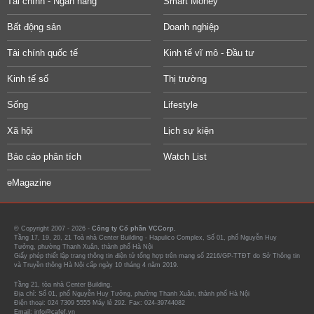
Tài chính - Ngân hàng
Smart Money
Bất động sản
Doanh nghiệp
Tài chính quốc tế
Kinh tế vĩ mô - Đầu tư
Kinh tế số
Thị trường
Sống
Lifestyle
Xã hội
Lịch sự kiện
Báo cáo phân tích
Watch List
eMagazine
© Copyright 2007 - 2026 -
Công ty Cổ phần VCCorp.
Tầng 17, 19, 20, 21 Toà nhà Center Building - Hapulico Complex, Số 01, phố Nguyễn Huy
Tưởng, phường Thanh Xuân, thành phố Hà Nội
Giấy phép thiết lập trang thông tin điện tử tổng hợp trên mạng số 2216/GP-TTĐT do Sở Thông tin
và Truyền thông Hà Nội cấp ngày 10 tháng 4 năm 2019.
Tầng 21, tòa nhà Center Building.
Địa chỉ: Số 01, phố Nguyễn Huy Tưởng, phường Thanh Xuân, thành phố Hà Nội
Điện thoại: 024 7309 5555 Máy lẻ 292. Fax: 024-39744082
Email: info@cafef.vn