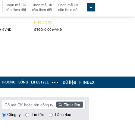
Chọn mã CK
Chọn mã CK
Chọn mã CK
cần theo dõi
cần theo dõi
cần theo dõi
Dữ liệu
F INDEX
Ị TRƯỜNG
SỐNG
LIFESTYLE
Công ty
Tin tức
Lãnh đạo