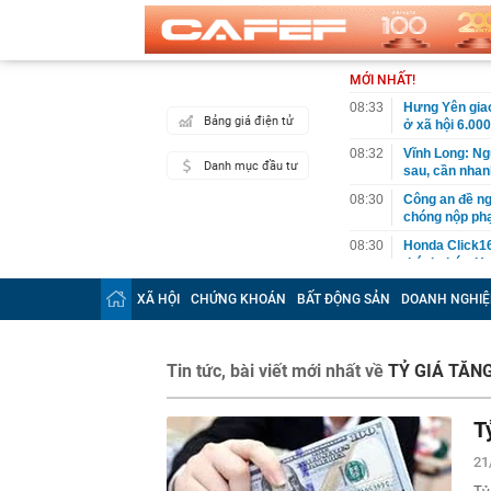
MỚI NHẤT!
08:33
Hưng Yên giao
Bảng giá điện tử
ở xã hội 6.000
08:32
Vĩnh Long: Ng
Danh mục đầu tư
sau, cần nhan
08:30
Công an đề ng
chóng nộp phạ
08:30
Honda Click16
thách thức H
08:27
Ngày 7/8, Quố
XÃ HỘI
CHỨNG KHOÁN
BẤT ĐỘNG SẢN
DOANH NGHIỆ
phục vụ APEC
08:26
Không còn chạ
tính" điều gì 
Tin tức, bài viết mới nhất về
TỶ GIÁ TĂN
08:26
Nghịch lý lớn
08:23
Bát phở 25.00
T
nhầm, phải dụ
08:18
Thông báo qua
21
khoản