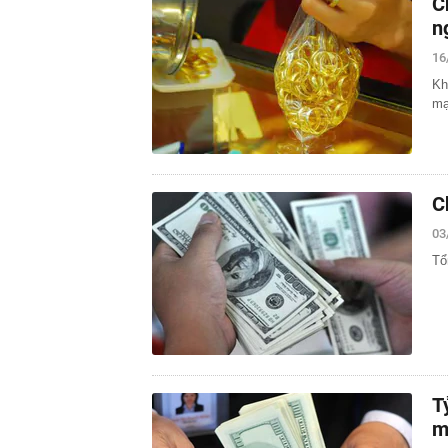
C
n
16
Kh
mạ
C
03
Tổ
T
m