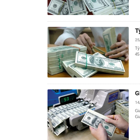
T
25
Tỷ
45
G
14
Gi
Gi