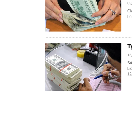
03
Gi
hô
T
16
Sá
bi
12