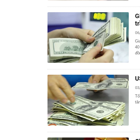
G
t
06
Gi
40
đồ
U
03
Tổ
tă