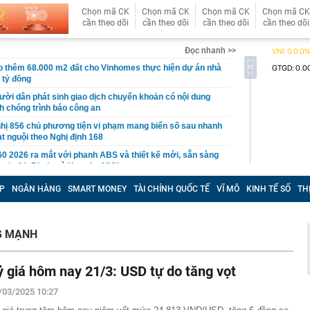
Chọn mã CK
Chọn mã CK
Chọn mã CK
Chọn mã CK
cần theo dõi
cần theo dõi
cần theo dõi
cần theo dõi
Đọc nhanh >>
 thêm 68.000 m2 đất cho Vinhomes thực hiện dự án nhà
 tỷ đồng
ười dân phát sinh giao dịch chuyển khoản có nội dung
h chóng trình báo công an
hị 856 chủ phương tiện vi phạm mang biển số sau nhanh
t nguội theo Nghị định 168
0 2026 ra mắt với phanh ABS và thiết kế mới, sẵn sàng
onda Air Blade và Yamaha NVX
c hội thảo luận về chính sách đặc thù cho các dự án
P
NGÂN HÀNG
SMART MONEY
TÀI CHÍNH QUỐC TẾ
VĨ MÔ
KINH TẾ SỐ
TH
 2027
y đua mở rộng quy mô, các đại gia BĐS đang "toan
trong bối cảnh mới
G MẠNH
 nhất của cuộc cách mạng AI
0 đồng giữa trung tâm Hà Nội gây sốt: "Cứ tưởng nhìn
ỷ giá hôm nay 21/3: USD tự do tăng vọt
i mắt mấy lần"
n trọng đến người thường xuyên giao dịch chuyển
/03/2025 10:27