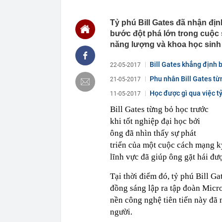
20:44
Bắt Lê Quang 
tang vật thu g
Tỷ phú Bill Gates đã nhận địn
bước đột phá lớn trong cuộc s
20:43
Ukraine tăng 
diễn ra ở một
năng lượng và khoa học sinh
20:38
Khi nào chạy 
Bill Gates khẳng định b
22-05-2017
20:38
Tập đoàn Mườ
lớn
Phu nhân Bill Gates từ
21-05-2017
20:37
Doanh nghiệp b
Học được gì qua việc tỷ
11-05-2017
20:35
Mua nhà sớm, 
Bill Gates từng bỏ học trước
đúng nhưng c
khi tốt nghiệp đại học bởi
20:32
Bán ròng 600 
nào mạnh nhấ
ông đã nhìn thấy sự phát
20:29
Cờ Nga kéo lê
triển của một cuộc cách mạng kỹ
lửa không thể
lĩnh vực đã giúp ông gặt hái đư
20:23
Hạt dẻ không c
giúp kiện tỳ
Tại thời điểm đó, tỷ phú Bill G
20:22
Trung Quốc lạ
đồng sáng lập ra tập đoàn Micro
chưa từng có,
nền công nghệ tiên tiến này đã 
người.