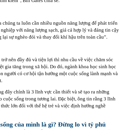
tìm kiếm”, Bill Gates chia sẻ.
a chúng ta luôn cần nhiều nguồn năng lượng để phát triển
 nghiệp với năng lượng sạch, giá cả hợp lý và đáng tin cậy
 lại sự nghèo đói và thay đổi khí hậu trên toàn cầu”.
trở nên đầy đủ và tiện lợi thì nhu cầu về việc chăm sóc
ệt gia tăng trong xã hội. Do đó, ngành khoa học sinh học
con người có cơ hội tận hưởng một cuộc sống lành mạnh và
t.
ng đây chính là 3 lĩnh vực cần thiết và sẽ tạo ra những
 cuộc sống trong tương lai. Đặc biệt, ông tin rằng 3 lĩnh
 thức lớn đối với thế hệ trẻ và việc định hướng nghề
sống của mình là gì? Đừng lo vì tỷ phú