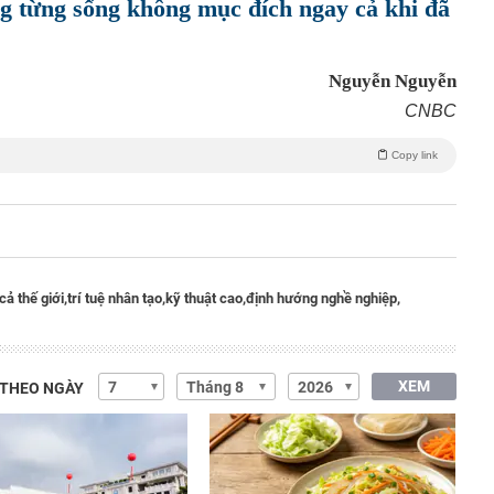
 từng sống không mục đích ngay cả khi đã
Nguyễn Nguyễn
CNBC
Copy link
cả thế giới,
trí tuệ nhân tạo,
kỹ thuật cao,
định hướng nghề nghiệp,
XEM
 THEO NGÀY