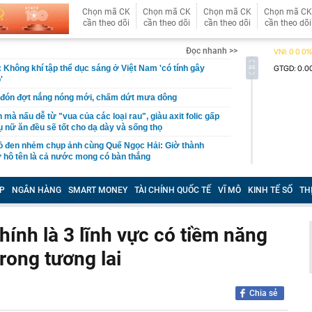
Chọn mã CK
Chọn mã CK
Chọn mã CK
Chọn mã CK
cần theo dõi
cần theo dõi
cần theo dõi
cần theo dõi
Đọc nhanh >>
 Không khí tập thể dục sáng ở Việt Nam 'có tính gây
'
 đón đợt nắng nóng mới, chấm dứt mưa dông
mà nấu dễ từ "vua của các loại rau", giàu axit folic gấp
ụ nữ ăn đều sẽ tốt cho dạ dày và sống thọ
ỏ đen nhẻm chụp ảnh cùng Quế Ngọc Hải: Giờ thành
ứ hô tên là cả nước mong có bàn thắng
2,5 kg vàng trị giá gần 311 tỷ đồng ngay trên một chiếc
ng Quốc
P
NGÂN HÀNG
SMART MONEY
TÀI CHÍNH QUỐC TẾ
VĨ MÔ
KINH TẾ SỐ
TH
 bất ngờ lớn: Nhược điểm chính sẽ sớm trở thành dĩ
chính là 3 lĩnh vực có tiềm năng
h nổi tiếng sau một đêm
trong tương lai
t định giá đất, bất động sản có hạ nhiệt?
tuyên bố sẽ xây 10.000 trạm đổi pin ô tô điện vào năm
1 triệu xe mỗi ngày chỉ với 3 phút
Chia sẻ
97 bỗng gây sốt MXH vì nữ sinh được lên trang bìa quá
i cô gái này giờ đã là Tiến sĩ, giảng viên ĐH!