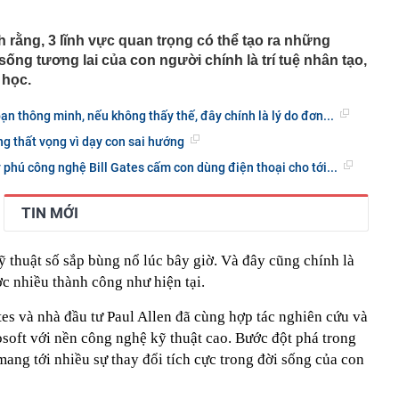
Trọng SN 2000 và 29 người trong chuyên án phức tạp,
iữ đặc biệt lớn
h rằng, 3 lĩnh vực quan trọng có thể tạo ra những
ống tương lai của con người chính là trí tuệ nhân tạo,
tốc, Nga không đứng yên: Cuộc đua ai nhanh hơn đang
 mặt trận khác
 học.
thử đường sắt gần 9.000 tỷ ở Phú Quốc?
ạn thông minh, nếu không thấy thế, đây chính là lý do đơn...
ng Thanh của ông Lê Thanh Thản vừa công bố thay đổi
ng thất vọng vì dạy con sai hướng
ảo hiểm đầu tư cổ phiếu lãi, lỗ ra sao?
 phú công nghệ Bill Gates cấm con dùng điện thoại cho tới...
trả nợ nhanh, không tiêu cho bản thân: 5 điều tưởng
hưa chắc tốt
TIN MỚI
tỷ đồng trong phiên cuối tuần, tự doanh CTCK "xả" mã
t?
n ở Chernigovka, 5 lữ đoàn Kiev rút lui - Hàng trăm tên
 thuật số sắp bùng nổ lúc bây giờ. Và đây cũng chính là
 tới Ukraine sau tuyên bố từ ông Trump
ợc nhiều thành công như hiện tại.
hỉ để rang: Ăn sống được cho là bổ thận, nấu chín lại
ates và nhà đầu tư Paul Allen đã cùng hợp tác nghiên cứu và
i khiến "dân đào đường" thế giới thán phục với cỗ máy
soft với nền công nghệ kỹ thuật cao. Bước đột phá trong
 sở hữu hai công nghệ cực độc
mang tới nhiều sự thay đổi tích cực trong đời sống của con