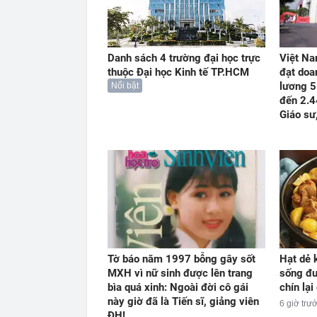
Danh sách 4 trường đại học trực
Việt Na
thuộc Đại học Kinh tế TP.HCM
đạt doa
lương 5
Nổi bật
đến 2.4
Giáo sư
Tờ báo năm 1997 bỗng gây sốt
Hạt dẻ 
MXH vì nữ sinh được lên trang
sống đư
bìa quá xinh: Ngoài đời cô gái
chín lại
này giờ đã là Tiến sĩ, giảng viên
6 giờ trư
ĐH!