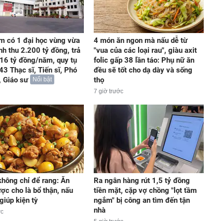
m có 1 đại học vùng vừa
4 món ăn ngon mà nấu dễ từ
nh thu 2.200 tỷ đồng, trả
"vua của các loại rau", giàu axit
16 tỷ đồng/năm, quy tụ
folic gấp 38 lần táo: Phụ nữ ăn
43 Thạc sĩ, Tiến sĩ, Phó
đều sẽ tốt cho dạ dày và sống
, Giáo sư
thọ
Nổi bật
7 giờ trước
không chỉ để rang: Ăn
Ra ngân hàng rút 1,5 tỷ đồng
ợc cho là bổ thận, nấu
tiền mặt, cặp vợ chồng "lọt tầm
 giúp kiện tỳ
ngắm" bị công an tìm đến tận
nhà
ớc