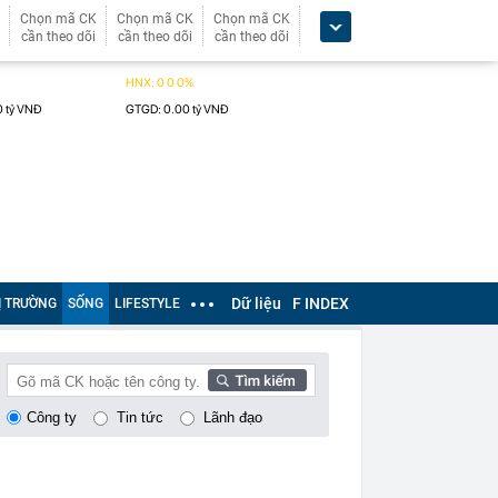
Chọn mã CK
Chọn mã CK
Chọn mã CK
cần theo dõi
cần theo dõi
cần theo dõi
Dữ liệu
F INDEX
Ị TRƯỜNG
SỐNG
LIFESTYLE
Công ty
Tin tức
Lãnh đạo