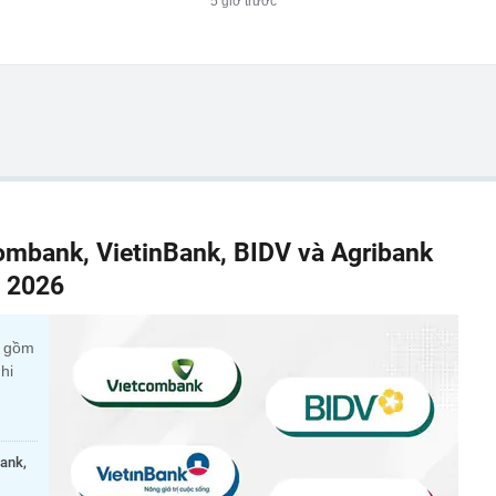
5 giờ trước
combank, VietinBank, BIDV và Agribank
m 2026
c gồm
hi
bank,
.