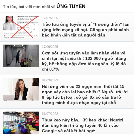
ỨNG TUYỂN
Tin tức, bài viết mới nhất về
12/07/2026
Trào lưu ứng tuyển vị trí "trưởng thôn" lan
rộng trên mạng xã hội: Công an phát cảnh
báo khẩn đến tất cả người dân
17/09/2025
Cơn sốt ứng tuyển vào làm nhân viên vệ
sinh tại một siêu thị: 132.000 người đăng
ký, hệ thống nộp đơn tắc nghẽn, tỷ lệ đỗ
chỉ 0,7%
01/03/2023
Hỏi ứng viên có 23 ngọn nến, thổi tắt 15
ngọn vậy còn lại bao nhiêu? Người trả lời
8 lập tức bị loại, cô gái 9x có câu trả lời
thông minh được nhận ngay tại chỗ
31/07/2022
Thua keo này bày... 39 keo khác: Người
đàn ông kiên trì ứng tuyển 40 lần vào
Google và cái kết bất ngờ