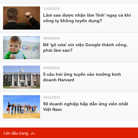
12/05/2014
Làm sao được nhận làm 'lính’ ngay cả khi
công ty không tuyển dụng?
29/04/2014
Để 'gõ cửa' xin việc Google thành công,
phải làm sao?
24/04/2014
5 câu hỏi ứng tuyển vào trường kinh
doanh Harvard
18/12/2013
50 doanh nghiệp hấp dẫn ứng viên nhất
Việt Nam
Lên đầu trang