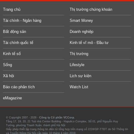
Trang chủ
Thị trường chứng khoán
Tài chính - Ngân hàng
Smart Money
Bất động sản
Doanh nghiệp
Tài chính quốc tế
Kinh tế vĩ mô - Đầu tư
Kinh tế số
Thị trường
Sống
Lifestyle
Xã hội
Lịch sự kiện
Báo cáo phân tích
Watch List
eMagazine
© Copyright 2007 - 2026 -
Công ty Cổ phần VCCorp.
Tầng 17, 19, 20, 21 Toà nhà Center Building - Hapulico Complex, Số 01, phố Nguyễn Huy
Tưởng, phường Thanh Xuân, thành phố Hà Nội
Giấy phép thiết lập trang thông tin điện tử tổng hợp trên mạng số 2216/GP-TTĐT do Sở Thông tin
và Truyền thông Hà Nội cấp ngày 10 tháng 4 năm 2019.