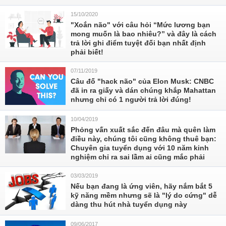
15/10/2020
"Xoắn não" với câu hỏi “Mức lương bạn
mong muốn là bao nhiêu?” và đây là cách
trả lời ghi điểm tuyệt đối bạn nhất định
phải biết!
07/11/2019
Câu đố "hack não" của Elon Musk: CNBC
đã in ra giấy và dán chúng khắp Mahattan
nhưng chỉ có 1 người trả lời đúng!
10/04/2019
Phỏng vấn xuất sắc đến đâu mà quên làm
điều này, chúng tôi cũng không thuê bạn:
Chuyên gia tuyển dụng với 10 năm kinh
nghiệm chỉ ra sai lầm ai cũng mắc phải
03/03/2019
Nếu bạn đang là ứng viên, hãy nắm bắt 5
kỹ năng mềm nhưng sẽ là "lý do cứng" dễ
dàng thu hút nhà tuyển dụng này
09/06/2017