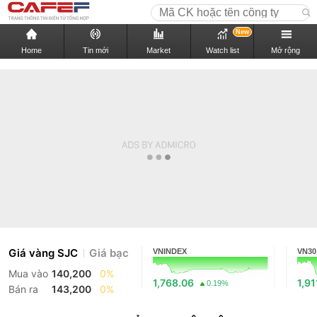
New
Home
Tin mới
Market
Watch list
Mở rộng
Giá vàng SJC
Giá bạc
VNINDEX
VN30
Mua vào
140,200
0%
1,768.06
1,91
0.19%
Bán ra
143,200
0%