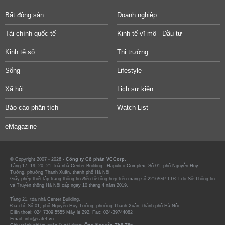
Bất động sản
Doanh nghiệp
Tài chính quốc tế
Kinh tế vĩ mô - Đầu tư
Kinh tế số
Thị trường
Sống
Lifestyle
Xã hội
Lịch sự kiện
Báo cáo phân tích
Watch List
eMagazine
© Copyright 2007 - 2026 -
Công ty Cổ phần VCCorp.
Tầng 17, 19, 20, 21 Toà nhà Center Building - Hapulico Complex, Số 01, phố Nguyễn Huy
Tưởng, phường Thanh Xuân, thành phố Hà Nội
Giấy phép thiết lập trang thông tin điện tử tổng hợp trên mạng số 2216/GP-TTĐT do Sở Thông tin
và Truyền thông Hà Nội cấp ngày 10 tháng 4 năm 2019.
Tầng 21, tòa nhà Center Building.
Địa chỉ: Số 01, phố Nguyễn Huy Tưởng, phường Thanh Xuân, thành phố Hà Nội
Điện thoại: 024 7309 5555 Máy lẻ 292. Fax: 024-39744082
Email: info@cafef.vn