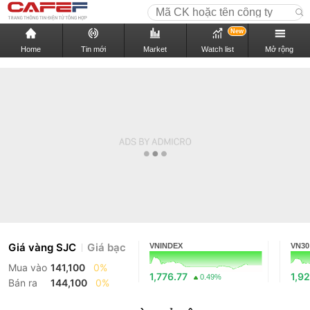
New
Home
Tin mới
Market
Watch list
Mở rộng
Giá vàng SJC
Giá bạc
VNINDEX
VN30
Mua vào
141,100
0%
1,776.77
1,92
0.49%
Bán ra
144,100
0%