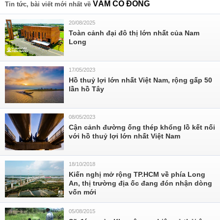
VÀM CỎ ĐÔNG
Tin tức, bài viết mới nhất về
20/08/2025
Toàn cảnh đại đô thị lớn nhất của Nam
Long
17/05/2023
Hồ thuỷ lợi lớn nhất Việt Nam, rộng gấp 50
lần hồ Tây
08/05/2023
Cận cảnh đường ống thép khổng lồ kết nối
với hồ thuỷ lợi lớn nhất Việt Nam
18/10/2018
Kiến nghị mở rộng TP.HCM về phía Long
An, thị trường địa ốc đang đón nhận dòng
vốn mới
05/08/2015