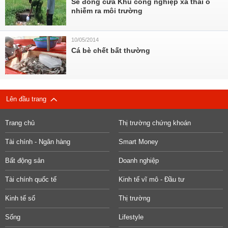
Sẽ đóng cửa Khu công nghiệp xả thải ô
nhiễm ra môi trường
10/05/2014
Cá bè chết bất thường
Lên đầu trang
Trang chủ
Thị trường chứng khoán
Tài chính - Ngân hàng
Smart Money
Bất động sản
Doanh nghiệp
Tài chính quốc tế
Kinh tế vĩ mô - Đầu tư
Kinh tế số
Thị trường
Sống
Lifestyle