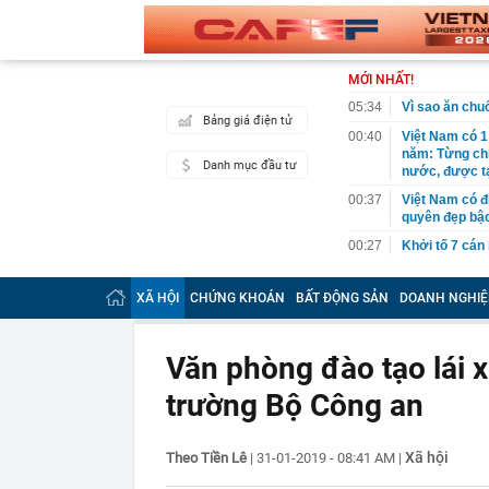
MỚI NHẤT!
05:34
Vì sao ăn ch
Bảng giá điện tử
00:40
Việt Nam có 1
năm: Từng chi 
Danh mục đầu tư
nước, được tạ
00:37
Việt Nam có đ
quyên đẹp bậc
00:27
Khởi tố 7 cán
00:26
Chữ ký của nữ
XÃ HỘI
CHỨNG KHOÁN
BẤT ĐỘNG SẢN
DOANH NGHIỆ
00:07
Honda lỗ 10 t
USD năm 202
00:04
Cựu vương ngà
Văn phòng đào tạo lái 
tăng từ 0 lên 
trường Bộ Công an
00:04
Đúng 15 ngày 
trọng
00:03
Vietcap gọi t
Xã hội
Theo Tiền Lê
|
31-01-2019 - 08:41 AM
|
00:03
Trung Quốc tu