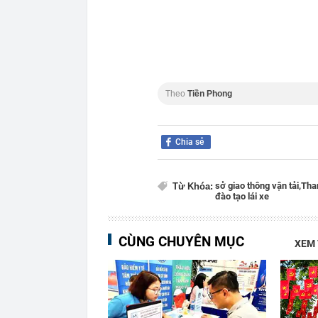
Theo
Tiền Phong
Chia sẻ
sở giao thông vận tải,
Tha
Từ Khóa:
đào tạo lái xe
CÙNG CHUYÊN MỤC
XEM