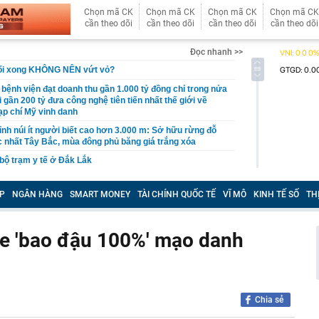
Chọn mã CK
Chọn mã CK
Chọn mã CK
Chọn mã CK
cần theo dõi
cần theo dõi
cần theo dõi
cần theo dõi
Đọc nhanh >>
uối xong KHÔNG NÊN vứt vỏ?
 bệnh viện đạt doanh thu gần 1.000 tỷ đồng chỉ trong nửa
gần 200 tỷ đưa công nghệ tiên tiến nhất thế giới về
p chí Mỹ vinh danh
ỉnh núi ít người biết cao hơn 3.000 m: Sở hữu rừng đỗ
 nhất Tây Bắc, mùa đông phủ băng giá trắng xóa
 bộ trạm y tế ở Đắk Lắk
 Chủ tịch xinh đẹp sinh năm 1999 ra sao?
P
NGÂN HÀNG
SMART MONEY
TÀI CHÍNH QUỐC TẾ
VĨ MÔ
KINH TẾ SỐ
TH
ỷ USD từ xe điện năm 2025-2026, ước tính lỗ thêm 3,3 tỷ
6-2027
nh thép lỗ lũy kế hơn 3.800 tỷ, khoản phải trả nhóm Vin
xe 'bao đậu 100%' mạo danh
1.424 tỷ đồng
nữa, chứng khoán Việt Nam đón một thông tin quan
ên 29 cổ phiếu có thể đón dòng vốn tỷ USD sau nâng hạng
Chia sẻ
yên bố áp thuế 20% với tài sản uỷ thác ở nước ngoài,