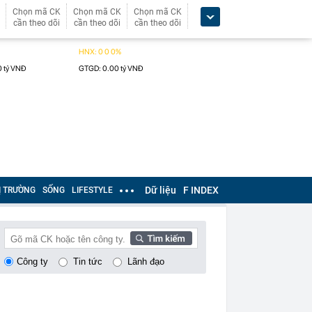
Chọn mã CK
Chọn mã CK
Chọn mã CK
cần theo dõi
cần theo dõi
cần theo dõi
Dữ liệu
F INDEX
Ị TRƯỜNG
SỐNG
LIFESTYLE
Công ty
Tin tức
Lãnh đạo