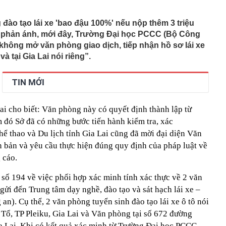
 'nháo nhào' tìm cách nộp tiền
OSE "bốc đầu" kịch trần 5 phiên liên tiếp sau khi báo lãi
đào tạo lái xe 'bao đậu 100%' nếu nộp thêm 3 triệu
 phản ánh, mới đây, Trường Đại học PCCC (Bộ Công
thu hơn 9.200 tỷ đồng trong nửa cuối năm 2026: Động lực
không mở văn phòng giao dịch, tiếp nhận hồ sơ lái xe
và tại Gia Lai nói riêng”.
tên 6 doanh nghiệp tăng trưởng, định giá hợp lý
lớn từ cho vay, vì đâu Vietcombank có khoản lãi 2.900 tỷ
nắm trọn toà tháp 35 tầng đắc địa hàng đầu phường Sài
TIN MỚI
ó quỹ phúc lợi 174 tỷ đồng cho gần 1.700 nhân viên:
 tháng tuổi, miễn học phí, hỗ trợ nửa tiền ăn
ai cho biết: Văn phòng này có quyết định thành lập từ
 vàng” của MWG có thể mở hơn 1.000 cửa hàng trong
m đó Sở đã có những bước tiến hành kiểm tra, xác
nhuận nhiều khả năng vượt kế hoạch
ể thao và Du lịch tỉnh Gia Lai cũng đã mời đại diện Văn
tin cực vui, một doanh nghiệp Việt góp công lớn
n bản và yêu cầu thực hiện đúng quy định của pháp luật về
ang 1 tháng ăn 30kg trứng gà, 500 con cá: Tin sốt dẻo
 cáo.
n tán rôm rả trên mạng
ừa thẳng tay "xả" ròng hơn 700 tỷ đồng cổ phiếu HoSE
 số 194 về việc phối hợp xác minh tính xác thực về 2 văn
 gửi đến Trung tâm dạy nghề, đào tạo và sát hạch lái xe –
m kiểu này, năm nào cũng có phụ huynh mắc phải
). Cụ thể, 2 văn phòng tuyển sinh đào tạo lái xe ô tô nói
i Tổ, TP Pleiku, Gia Lai và Văn phòng tại số 672 đường
a Lai. Khi có kết quả xác minh từ Trường Đại học PCCC,