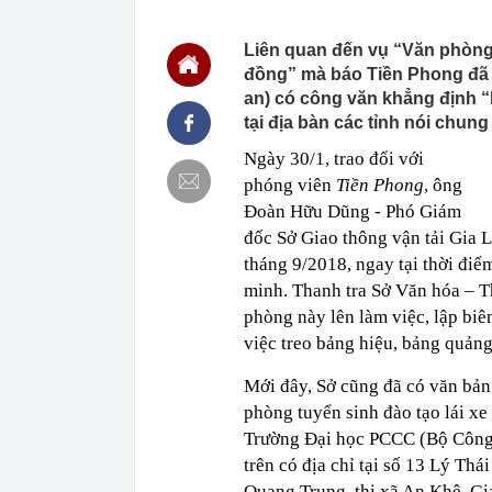
giới siêu giàu
00:02
Một cổ phiếu H
quý 2 đột biến
Liên quan đến vụ “Văn phòng 
đồng” mà báo Tiền Phong đã
00:02
Vinpearl cần 
đến từ đâu?
an) có công văn khẳng định “
tại địa bàn các tỉnh nói chung 
00:02
Agriseco gọi 
00:01
Không chỉ lãi 
Ngày 30/1, trao đổi với
ngay sau khi 
phóng viên
Tiền Phong
, ông
Gòn?
Đoàn Hữu Dũng - Phó Giám
00:01
Công ty may c
Nhận trẻ từ 12
đốc Sở Giao thông vận tải Gia L
00:01
“Gà đẻ trứng
tháng 9/2018, ngay tại thời điể
năm nay, lợi 
minh. Thanh tra Sở Văn hóa – Th
00:01
Cuba vừa đón 
phòng này lên làm việc, lập biê
23:48
Mỹ nhân cổ tr
việc treo bảng hiệu, bảng quảng
đang được bà
23:40
Một thế lực v
Mới đây, Sở cũng đã có văn bản
phòng tuyển sinh đào tạo lái xe
23:32
Balo mua nhầ
Trường Đại học PCCC (Bộ Công an
trên có địa chỉ tại số 13 Lý Thá
Quang Trung, thị xã An Khê, Gi