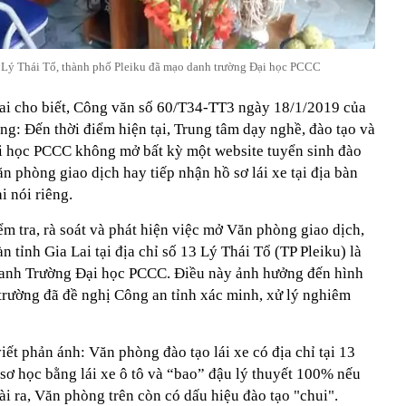
3 Lý Thái Tổ, thành phố Pleiku đã mạo danh trường Đại học PCCC
Lai cho biết, Công văn số 60/T34-TT3 ngày 18/1/2019 của
g: Đến thời điểm hiện tại, Trung tâm dạy nghề, đào tạo và
ại học PCCC không mở bất kỳ một website tuyển sinh đào
n phòng giao dịch hay tiếp nhận hồ sơ lái xe tại địa bàn
i nói riêng.
m tra, rà soát và phát hiện việc mở Văn phòng giao dịch,
àn tỉnh Gia Lai tại địa chỉ số 13 Lý Thái Tổ (TP Pleiku) là
anh Trường Đại học PCCC. Điều này ảnh hưởng đến hình
 trường đã đề nghị Công an tỉnh xác minh, xử lý nghiêm
iết phản ánh: Văn phòng đào tạo lái xe có địa chỉ tại 13
sơ học bằng lái xe ô tô và “bao” đậu lý thuyết 100% nếu
i ra, Văn phòng trên còn có dấu hiệu đào tạo "chui".