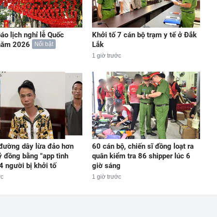
áo lịch nghỉ lễ Quốc
Khởi tố 7 cán bộ trạm y tế ở Đắk
năm 2026
Lắk
Nổi bật
1 giờ trước
đường dây lừa đảo hơn
60 cán bộ, chiến sĩ đồng loạt ra
ỷ đồng bằng "app tình
quân kiểm tra 86 shipper lúc 6
4 người bị khởi tố
giờ sáng
ớc
1 giờ trước