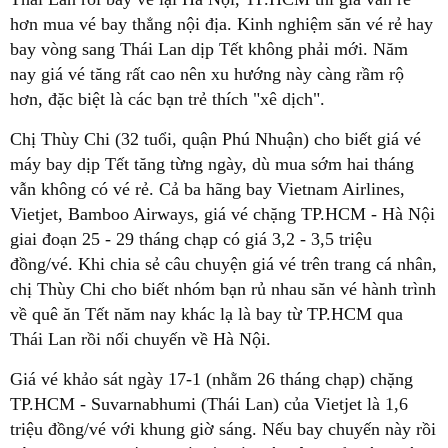
hơn mua vé bay thẳng nội địa. Kinh nghiệm săn vé rẻ hay
bay vòng sang Thái Lan dịp Tết không phải mới. Năm
nay giá vé tăng rất cao nên xu hướng này càng rầm rộ
hơn, đặc biệt là các bạn trẻ thích "xê dịch".
Chị Thùy Chi (32 tuổi, quận Phú Nhuận) cho biết giá vé
máy bay dịp Tết tăng từng ngày, dù mua sớm hai tháng
vẫn không có vé rẻ. Cả ba hãng bay Vietnam Airlines,
Vietjet, Bamboo Airways, giá vé chặng TP.HCM - Hà Nội
giai đoạn 25 - 29 tháng chạp có giá 3,2 - 3,5 triệu
đồng/vé. Khi chia sẻ câu chuyện giá vé trên trang cá nhân,
chị Thùy Chi cho biết nhóm bạn rủ nhau săn vé hành trình
về quê ăn Tết năm nay khác lạ là bay từ TP.HCM qua
Thái Lan rồi nối chuyến về Hà Nội.
Giá vé khảo sát ngày 17-1 (nhằm 26 tháng chạp) chặng
TP.HCM - Suvarnabhumi (Thái Lan) của Vietjet là 1,6
triệu đồng/vé với khung giờ sáng. Nếu bay chuyến này rồi