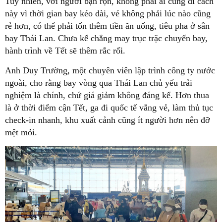
Tuy nhiên, với người bận rộn, không phải ai cũng đi cách
này vì thời gian bay kéo dài, vé không phải lúc nào cũng
rẻ hơn, có thể phải tốn thêm tiền ăn uống, tiêu pha ở sân
bay Thái Lan. Chưa kể chẳng may trục trặc chuyến bay,
hành trình về Tết sẽ thêm rắc rối.
Anh Duy Trường, một chuyên viên lập trình công ty nước
ngoài, cho rằng bay vòng qua Thái Lan chủ yếu trải
nghiệm là chính, chứ giá giảm không đáng kể. Hơn thua
là ở thời điểm cận Tết, ga đi quốc tế vắng vẻ, làm thủ tục
check-in nhanh, khu xuất cảnh cũng ít người hơn nên đỡ
mệt mỏi.