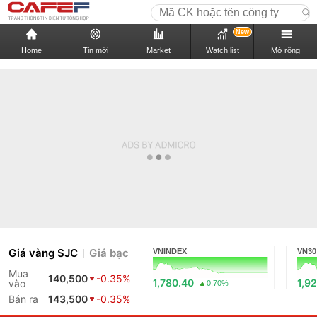
New
Home
Tin mới
Market
Watch list
Mở rộng
Giá vàng SJC
Giá bạc
VNINDEX
VN30
Mua
140,500
-0.35%
1,780.40
1,9
vào
0.70%
Bán ra
143,500
-0.35%