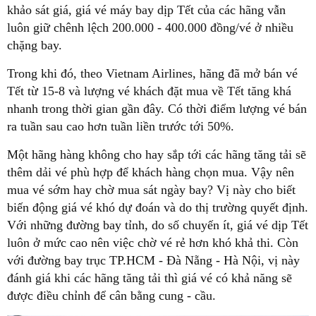
khảo sát giá, giá vé máy bay dịp Tết của các hãng vẫn
luôn giữ chênh lệch 200.000 - 400.000 đồng/vé ở nhiều
chặng bay.
Trong khi đó, theo Vietnam Airlines, hãng đã mở bán vé
Tết từ 15-8 và lượng vé khách đặt mua về Tết tăng khá
nhanh trong thời gian gần đây. Có thời điểm lượng vé bán
ra tuần sau cao hơn tuần liền trước tới 50%.
Một hãng hàng không cho hay sắp tới các hãng tăng tải sẽ
thêm dải vé phù hợp để khách hàng chọn mua. Vậy nên
mua vé sớm hay chờ mua sát ngày bay? Vị này cho biết
biến động giá vé khó dự đoán và do thị trường quyết định.
Với những đường bay tỉnh, do số chuyến ít, giá vé dịp Tết
luôn ở mức cao nên việc chờ vé rẻ hơn khó khả thi. Còn
với đường bay trục TP.HCM - Đà Nẵng - Hà Nội, vị này
đánh giá khi các hãng tăng tải thì giá vé có khả năng sẽ
được điều chỉnh để cân bằng cung - cầu.