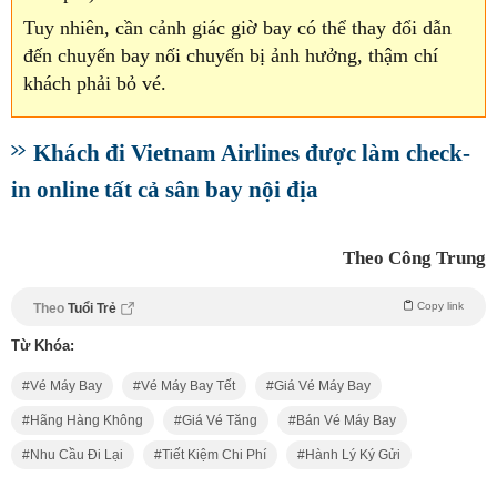
Tuy nhiên, cần cảnh giác giờ bay có thể thay đổi dẫn
đến chuyến bay nối chuyến bị ảnh hưởng, thậm chí
khách phải bỏ vé.
Khách đi Vietnam Airlines được làm check-
in online tất cả sân bay nội địa
Theo Công Trung
Copy link
Theo
Tuổi Trẻ
Từ Khóa:
Vé Máy Bay
Vé Máy Bay Tết
Giá Vé Máy Bay
Hãng Hàng Không
Giá Vé Tăng
Bán Vé Máy Bay
Nhu Cầu Đi Lại
Tiết Kiệm Chi Phí
Hành Lý Ký Gửi