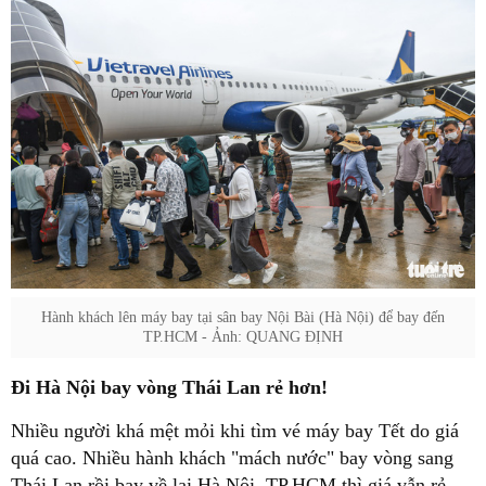
Hành khách lên máy bay tại sân bay Nội Bài (Hà Nội) để bay đến
TP.HCM - Ảnh: QUANG ĐỊNH
Đi Hà Nội bay vòng Thái Lan rẻ hơn!
Nhiều người khá mệt mỏi khi tìm vé máy bay Tết do giá
quá cao. Nhiều hành khách "mách nước" bay vòng sang
Thái Lan rồi bay về lại Hà Nội, TP.HCM thì giá vẫn rẻ