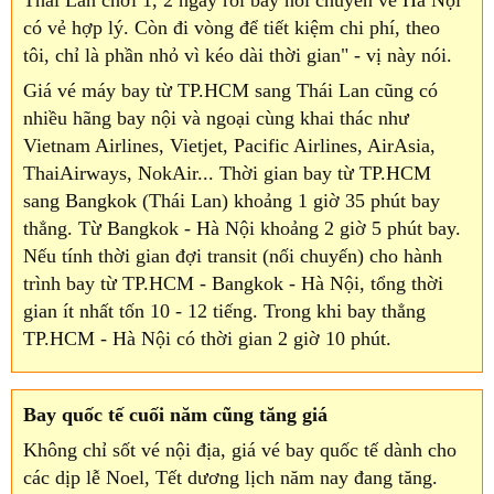
Thái Lan chơi 1, 2 ngày rồi bay nối chuyến về Hà Nội
có vẻ hợp lý. Còn đi vòng để tiết kiệm chi phí, theo
tôi, chỉ là phần nhỏ vì kéo dài thời gian" - vị này nói.
Giá vé máy bay từ TP.HCM sang Thái Lan cũng có
nhiều hãng bay nội và ngoại cùng khai thác như
Vietnam Airlines, Vietjet, Pacific Airlines, AirAsia,
ThaiAirways, NokAir... Thời gian bay từ TP.HCM
sang Bangkok (Thái Lan) khoảng 1 giờ 35 phút bay
thẳng. Từ Bangkok - Hà Nội khoảng 2 giờ 5 phút bay.
Nếu tính thời gian đợi transit (nối chuyến) cho hành
trình bay từ TP.HCM - Bangkok - Hà Nội, tổng thời
gian ít nhất tốn 10 - 12 tiếng. Trong khi bay thẳng
TP.HCM - Hà Nội có thời gian 2 giờ 10 phút.
Bay quốc tế cuối năm cũng tăng giá
Không chỉ sốt vé nội địa, giá vé bay quốc tế dành cho
các dịp lễ Noel, Tết dương lịch năm nay đang tăng.