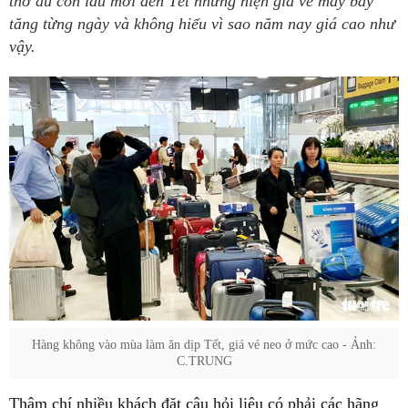
thở dù còn lâu mới đến Tết nhưng hiện giá vé máy bay
tăng từng ngày và không hiểu vì sao năm nay giá cao như
vậy.
Hàng không vào mùa làm ăn dịp Tết, giá vé neo ở mức cao - Ảnh:
C.TRUNG
Thậm chí nhiều khách đặt câu hỏi liệu có phải các hãng