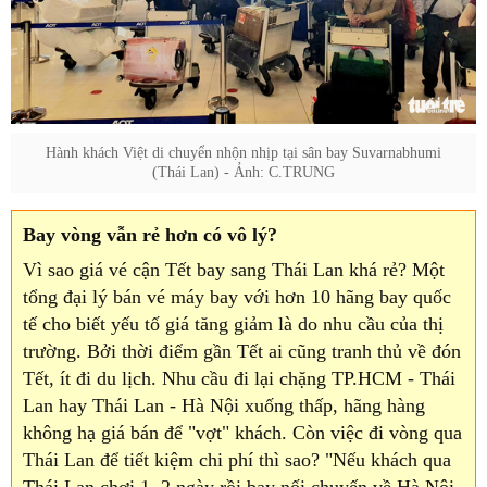
Hành khách Việt di chuyển nhộn nhịp tại sân bay Suvarnabhumi
(Thái Lan) - Ảnh: C.TRUNG
Bay vòng vẫn rẻ hơn có vô lý?
Vì sao giá vé cận Tết bay sang Thái Lan khá rẻ? Một
tổng đại lý bán vé máy bay với hơn 10 hãng bay quốc
tế cho biết yếu tố giá tăng giảm là do nhu cầu của thị
trường. Bởi thời điểm gần Tết ai cũng tranh thủ về đón
Tết, ít đi du lịch. Nhu cầu đi lại chặng TP.HCM - Thái
Lan hay Thái Lan - Hà Nội xuống thấp, hãng hàng
không hạ giá bán để "vợt" khách. Còn việc đi vòng qua
Thái Lan để tiết kiệm chi phí thì sao? "Nếu khách qua